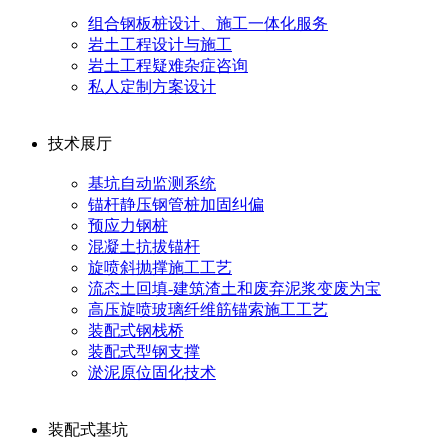
组合钢板桩设计、施工一体化服务
岩土工程设计与施工
岩土工程疑难杂症咨询
私人定制方案设计
技术展厅
基坑自动监测系统
锚杆静压钢管桩加固纠偏
预应力钢桩
混凝土抗拔锚杆
旋喷斜抛撑施工工艺
流态土回填-建筑渣土和废弃泥浆变废为宝
高压旋喷玻璃纤维筋锚索施工工艺
装配式钢栈桥
装配式型钢支撑
淤泥原位固化技术
装配式基坑