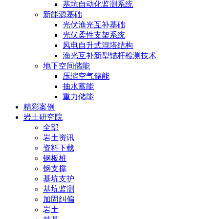
基坑自动化监测系统
新能源基础
光伏渔光互补基础
光伏柔性支架系统
风电自升式混塔结构
渔光互补新型锚杆检测技术
地下空间储能
压缩空气储能
抽水蓄能
重力储能
精彩案例
岩土研究院
全部
岩土资讯
资料下载
钢板桩
钢支撑
基坑支护
基坑监测
加固纠偏
岩土