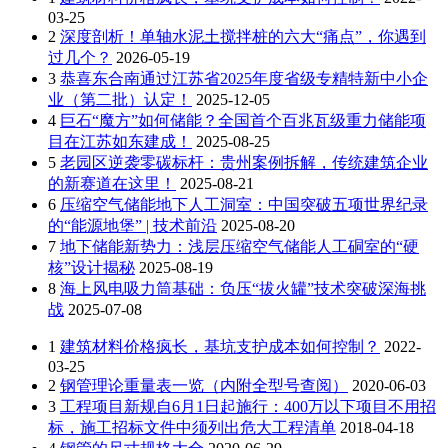
03-25
2
深度剖析！单轴水泥土搅拌桩的六大“痛点”，你遇到
过几个？
2026-05-19
3
恭喜东合南通过江苏省2025年度省级专精特新中小企
业（第二批）认定！
2025-12-05
4
巨石“魔方”如何储能？全国首个百兆瓦级重力储能项
目在江苏如东建成！
2025-08-25
5
老园区逆袭零碳标杆：贵州案例拆解，传统建筑企业
的新赛道在这里！
2025-08-21
6
压缩空气储能地下人工洞室：中国突破五项世界纪录
的“能源地堡” | 技术前沿
2025-08-20
7
地下储能新势力：浅层压缩空气储能人工硐室的“硬
核”设计揭秘
2025-08-19
8
海上风电吸力筒基础：负压“拔火罐”技术突破深海挑
战
2025-07-08
1
建筑材料价格疯长，基坑支护成本如何控制？
2022-
03-25
2
钢管理论重量表一览（内附全型号查阅）
2020-06-03
3
工程项目新规自6月1日起施行：400万以下项目不用招
标，施工招标文件中须列出危大工程清单
2018-04-18