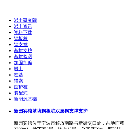
岩土研究院
岩土研究院
岩土资讯
资料下载
钢板桩
钢支撑
基坑支护
基坑监测
加固纠偏
岩土
桩基
锚索
围护桩
装配式
新能源基础
新园宾馆基坑钢板桩双层钢支撑支护
新园宾馆位于宁波市解放南路与新街交口处，占地面积