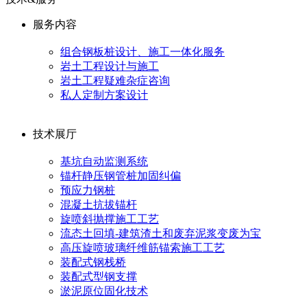
服务内容
组合钢板桩设计、施工一体化服务
岩土工程设计与施工
岩土工程疑难杂症咨询
私人定制方案设计
技术展厅
基坑自动监测系统
锚杆静压钢管桩加固纠偏
预应力钢桩
混凝土抗拔锚杆
旋喷斜抛撑施工工艺
流态土回填-建筑渣土和废弃泥浆变废为宝
高压旋喷玻璃纤维筋锚索施工工艺
装配式钢栈桥
装配式型钢支撑
淤泥原位固化技术