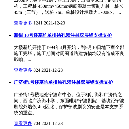
2200m²，地下室2层，地上15层，总高度50m，框架结
构，工程桩 450mm×450mm钢筋混凝土预制方桩，桩长
45m（三节），送桩 7m。单桩设计承载力1700kN。...
查看更多
1241
2021-12-23
新街 10号楼基坑单排钻孔灌注桩双层钢支撑支护
大楼基坑开挖于1994年3月开始，到9月10日地下室全部
施工完毕，施工期间对周围道路建筑物均没有造成不良
影响。...
查看更多
824
2021-12-23
广济街1号楼基坑单排钻孔灌注桩双层钢支撑支护
广济街1号楼地处宁波市中心。位于柳汀街和广济街之
间，西临广济街小学，东面毗邻宁波剧院，基坑距宁波
剧院外墙仅 4m;因此，保护宁波剧院的安全是本支护系
统的重点。...
查看更多
704
2021-12-23