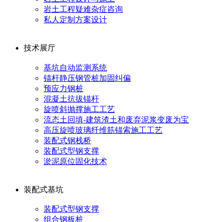
岩土工程疑难杂症咨询
私人定制方案设计
技术展厅
基坑自动监测系统
锚杆静压钢管桩加固纠偏
预应力钢桩
混凝土抗拔锚杆
旋喷斜抛撑施工工艺
流态土回填-建筑渣土和废弃泥浆变废为宝
高压旋喷玻璃纤维筋锚索施工工艺
装配式钢栈桥
装配式型钢支撑
淤泥原位固化技术
装配式基坑
装配式型钢支撑
组合钢板桩