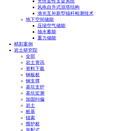
光伏柔性支架系统
风电自升式混塔结构
渔光互补新型锚杆检测技术
地下空间储能
压缩空气储能
抽水蓄能
重力储能
精彩案例
岩土研究院
全部
岩土资讯
资料下载
钢板桩
钢支撑
基坑支护
基坑监测
加固纠偏
岩土
桩基
锚索
围护桩
装配式