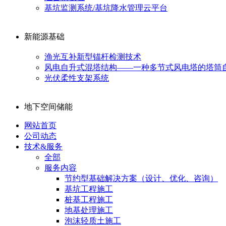
基坑监测系统/基坑降水管理云平台
新能源基础
渔光互补新型锚杆检测技术
风电自升式混塔结构——一种多节式风电塔的塔筒
光伏柔性支架系统
地下空间储能
网站首页
公司动态
技术&服务
全部
服务内容
节约型基础解决方案（设计、优化、咨询）
基坑工程施工
桩基工程施工
地基处理施工
泡沫轻质土施工