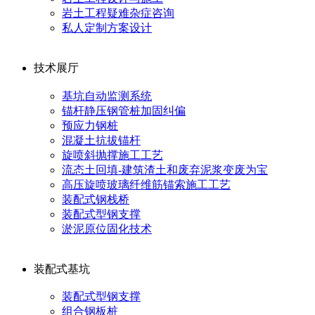
岩土工程疑难杂症咨询
私人定制方案设计
技术展厅
基坑自动监测系统
锚杆静压钢管桩加固纠偏
预应力钢桩
混凝土抗拔锚杆
旋喷斜抛撑施工工艺
流态土回填-建筑渣土和废弃泥浆变废为宝
高压旋喷玻璃纤维筋锚索施工工艺
装配式钢栈桥
装配式型钢支撑
淤泥原位固化技术
装配式基坑
装配式型钢支撑
组合钢板桩