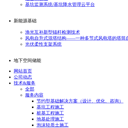
基坑监测系统/基坑降水管理云平台
新能源基础
渔光互补新型锚杆检测技术
风电自升式混塔结构——一种多节式风电塔的塔筒
光伏柔性支架系统
地下空间储能
网站首页
公司动态
技术&服务
全部
服务内容
节约型基础解决方案（设计、优化、咨询）
基坑工程施工
桩基工程施工
地基处理施工
泡沫轻质土施工