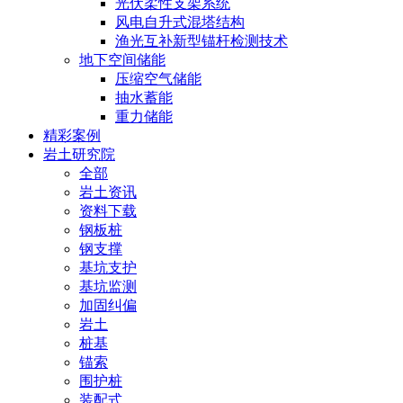
光伏柔性支架系统
风电自升式混塔结构
渔光互补新型锚杆检测技术
地下空间储能
压缩空气储能
抽水蓄能
重力储能
精彩案例
岩土研究院
全部
岩土资讯
资料下载
钢板桩
钢支撑
基坑支护
基坑监测
加固纠偏
岩土
桩基
锚索
围护桩
装配式