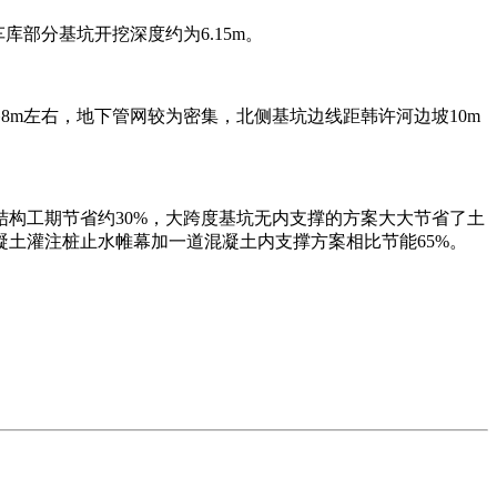
车库部分基坑开挖深度约为6.15m。
8m左右，地下管网较为密集，北侧基坑边线距韩许河边坡10m
结构工期节省约30%，大跨度基坑无内支撑的方案大大节省了土
土灌注桩止水帷幕加一道混凝土内支撑方案相比节能65%。