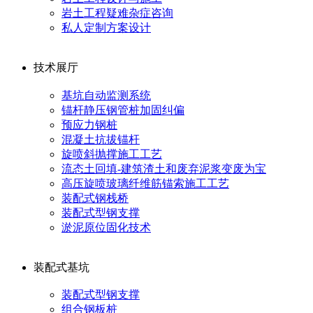
岩土工程疑难杂症咨询
私人定制方案设计
技术展厅
基坑自动监测系统
锚杆静压钢管桩加固纠偏
预应力钢桩
混凝土抗拔锚杆
旋喷斜抛撑施工工艺
流态土回填-建筑渣土和废弃泥浆变废为宝
高压旋喷玻璃纤维筋锚索施工工艺
装配式钢栈桥
装配式型钢支撑
淤泥原位固化技术
装配式基坑
装配式型钢支撑
组合钢板桩