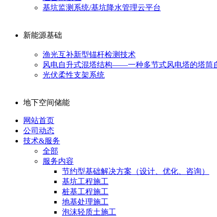
基坑监测系统/基坑降水管理云平台
新能源基础
渔光互补新型锚杆检测技术
风电自升式混塔结构——一种多节式风电塔的塔筒
光伏柔性支架系统
地下空间储能
网站首页
公司动态
技术&服务
全部
服务内容
节约型基础解决方案（设计、优化、咨询）
基坑工程施工
桩基工程施工
地基处理施工
泡沫轻质土施工