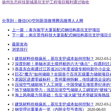
扬州生态科技新城基坑支护工程项目顺利通过验收
分享到：
微信
QQ空间
新浪微博
腾讯微博
人人网
上一篇
：泰兴振宇大厦装配式钢结构基坑支护项目
下一篇
：南京景伟科技大厦装配式钢结构基坑支护项目
最新发布
浏览排行
1
建筑材料价格疯长，基坑支护成本如何控制？
2022-03-
2
深度剖析！单轴水泥土搅拌桩的六大“痛点”，你遇到过
3
恭喜东合南通过江苏省2025年度省级专精特新中小企
4
巨石“魔方”如何储能？全国首个百兆瓦级重力储能项目
5
老园区逆袭零碳标杆：贵州案例拆解，传统建筑企业的
6
压缩空气储能地下人工洞室：中国突破五项世界纪录的“能
7
地下储能新势力：浅层压缩空气储能人工硐室的“硬核”
8
海上风电吸力筒基础：负压“拔火罐”技术突破深海挑战
1
建筑材料价格疯长，基坑支护成本如何控制？
2022-03-
2
钢管理论重量表一览（内附全型号查阅）
2020-06-03