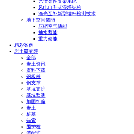
光伏柔性支架系统
风电自升式混塔结构
渔光互补新型锚杆检测技术
地下空间储能
压缩空气储能
抽水蓄能
重力储能
精彩案例
岩土研究院
全部
岩土资讯
资料下载
钢板桩
钢支撑
基坑支护
基坑监测
加固纠偏
岩土
桩基
锚索
围护桩
装配式