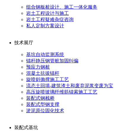
组合钢板桩设计、施工一体化服务
岩土工程设计与施工
岩土工程疑难杂症咨询
私人定制方案设计
技术展厅
基坑自动监测系统
锚杆静压钢管桩加固纠偏
预应力钢桩
混凝土抗拔锚杆
旋喷斜抛撑施工工艺
流态土回填-建筑渣土和废弃泥浆变废为宝
高压旋喷玻璃纤维筋锚索施工工艺
装配式钢栈桥
装配式型钢支撑
淤泥原位固化技术
装配式基坑