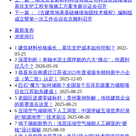
基坑支护工程专项施工方案专家论证会召开
下一篇
：《古建筑地基基础修缮加固技术规程》编制组
成立暨第一次工作会议在京顺利召开
最新发布
浏览排行
1
建筑材料价格疯长，基坑支护成本如何控制？
2022-
03-25
2
深度剖析！单轴水泥土搅拌桩的六大“痛点”，你遇到
过几个？
2026-05-19
3
恭喜东合南通过江苏省2025年度省级专精特新中小企
业（第二批）认定！
2025-12-05
4
巨石“魔方”如何储能？全国首个百兆瓦级重力储能项
目在江苏如东建成！
2025-08-25
5
老园区逆袭零碳标杆：贵州案例拆解，传统建筑企业
的新赛道在这里！
2025-08-21
6
压缩空气储能地下人工洞室：中国突破五项世界纪录
的“能源地堡” | 技术前沿
2025-08-20
7
地下储能新势力：浅层压缩空气储能人工硐室的“硬
核”设计揭秘
2025-08-19