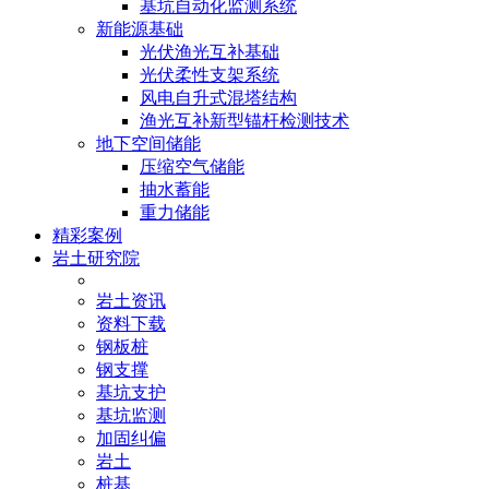
基坑自动化监测系统
新能源基础
光伏渔光互补基础
光伏柔性支架系统
风电自升式混塔结构
渔光互补新型锚杆检测技术
地下空间储能
压缩空气储能
抽水蓄能
重力储能
精彩案例
岩土研究院
岩土资讯
资料下载
钢板桩
钢支撑
基坑支护
基坑监测
加固纠偏
岩土
桩基