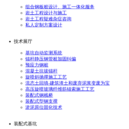
组合钢板桩设计、施工一体化服务
岩土工程设计与施工
岩土工程疑难杂症咨询
私人定制方案设计
技术展厅
基坑自动监测系统
锚杆静压钢管桩加固纠偏
预应力钢桩
混凝土抗拔锚杆
旋喷斜抛撑施工工艺
流态土回填-建筑渣土和废弃泥浆变废为宝
高压旋喷玻璃纤维筋锚索施工工艺
装配式钢栈桥
装配式型钢支撑
淤泥原位固化技术
装配式基坑