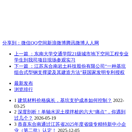
分享到：
微信
QQ空间
新浪微博
腾讯微博
人人网
上一篇
：东南大学交通学院21级城市地下空间工程专业
学生到我司项目现场参观实习
下一篇
：江苏东合南岩土科技股份有限公司“一种基坑
组合式型钢支撑梁及其建造方法”获国家发明专利授权
最新发布
浏览排行
1
建筑材料价格疯长，基坑支护成本如何控制？
2022-
03-25
2
深度剖析！单轴水泥土搅拌桩的六大“痛点”，你遇到
过几个？
2026-05-19
3
恭喜东合南通过江苏省2025年度省级专精特新中小企
业（第二批）认定！
2025-12-05