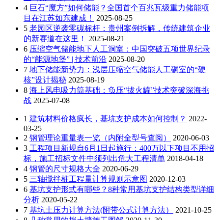
4
巨石“魔方”如何储能？全国首个百兆瓦级重力储能项
目在江苏如东建成！
2025-08-25
5
老园区逆袭零碳标杆：贵州案例拆解，传统建筑企业
的新赛道在这里！
2025-08-21
6
压缩空气储能地下人工洞室：中国突破五项世界纪录
的“能源地堡” | 技术前沿
2025-08-20
7
地下储能新势力：浅层压缩空气储能人工硐室的“硬
核”设计揭秘
2025-08-19
8
海上风电吸力筒基础：负压“拔火罐”技术突破深海挑
战
2025-07-08
1
建筑材料价格疯长，基坑支护成本如何控制？
2022-
03-25
2
钢管理论重量表一览（内附全型号查阅）
2020-06-03
3
工程项目新规自6月1日起施行：400万以下项目不用招
标，施工招标文件中须列出危大工程清单
2018-04-18
4
钢管的尺寸规格大全
2020-06-29
5
三轴搅拌桩工程量计算规则示意图
2020-12-03
6
基坑支护形式有哪些？8种常用基坑支护结构类型详细
分析
2020-05-22
7
基坑土压力计算方法(附带公式计算方法）
2021-10-25