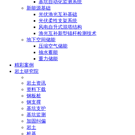
基坑自动化监测系统
新能源基础
光伏渔光互补基础
光伏柔性支架系统
风电自升式混塔结构
渔光互补新型锚杆检测技术
地下空间储能
压缩空气储能
抽水蓄能
重力储能
精彩案例
岩土研究院
岩土资讯
资料下载
钢板桩
钢支撑
基坑支护
基坑监测
加固纠偏
岩土
桩基