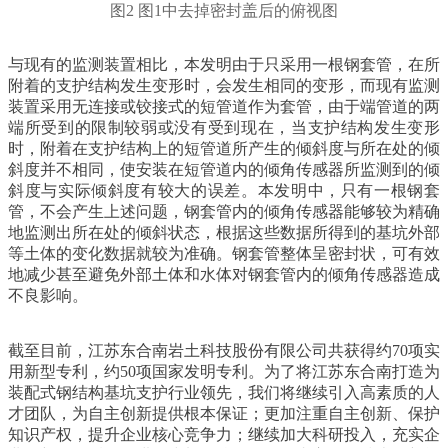
图2 图1中去掉密封盖后的俯视图
与现有的监测装置相比，本发明由于只采用一根钢套管，在所
附着的支护结构发生变形时，会发生相同的变形，而现有监测
装置采用无连接或铰接式的短管道作为套管，由于端管道的两
端所受到的限制较弱或没有受到现在，当支护结构发生变形
时，附着在支护结构上的短管道所产生的倾斜度与所在处的倾
斜度并不相同，使安装在短管道内的倾角传感器所监测到的倾
斜度与实际倾斜度有较大的误差。本发明中，只有一根钢套
管，不会产生上述问题，钢套管内的倾角传感器能够较为精确
地监测出所在处的倾斜状态，根据这些数据所得到的基坑外部
等土体的变化数据就较为准确。钢套管整体呈密封状，可有效
地减少甚至避免外部土体和水体对钢套管内的倾角传感器造成
不良影响。
截至目前，江苏东合南岩土科技股份有限公司共获得约70项实
用新型专利，约50项国家发明专利。为了将江苏东合南打造为
装配式钢结构基坑支护行业领先，我们将继续引入高素质的人
才团队，为自主创新提供根本保证；更加注重自主创新、保护
知识产权，提升企业核心竞争力；继续加大科研投入，充实企