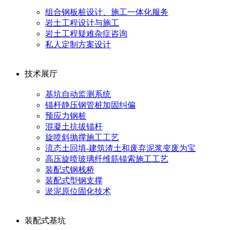
组合钢板桩设计、施工一体化服务
岩土工程设计与施工
岩土工程疑难杂症咨询
私人定制方案设计
技术展厅
基坑自动监测系统
锚杆静压钢管桩加固纠偏
预应力钢桩
混凝土抗拔锚杆
旋喷斜抛撑施工工艺
流态土回填-建筑渣土和废弃泥浆变废为宝
高压旋喷玻璃纤维筋锚索施工工艺
装配式钢栈桥
装配式型钢支撑
淤泥原位固化技术
装配式基坑