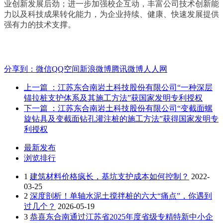
业创新发展后劲；进一步加强校企互动，丰富公司技术创新能
力以及科技成果转化能力，为企业持续、健康、快速发展提供
强有力的技术支撑。
分享到：
微信
QQ空间
新浪微博
腾讯微博
人人网
上一篇
：江苏东合南岩土科技股份有限公司“一种深层
锚拉桩支护体系及其施工方法”获国家发明专利授权
下一篇
：江苏东合南岩土科技股份有限公司“变截面螺
旋钻具及变截面钻孔灌注桩的施工方法”获得国家发明专
利授权
最新发布
浏览排行
1
建筑材料价格疯长，基坑支护成本如何控制？
2022-
03-25
2
深度剖析！单轴水泥土搅拌桩的六大“痛点”，你遇到
过几个？
2026-05-19
3
恭喜东合南通过江苏省2025年度省级专精特新中小企