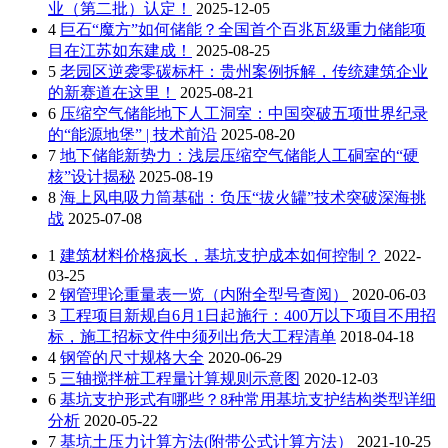
业（第二批）认定！
2025-12-05
4
巨石“魔方”如何储能？全国首个百兆瓦级重力储能项
目在江苏如东建成！
2025-08-25
5
老园区逆袭零碳标杆：贵州案例拆解，传统建筑企业
的新赛道在这里！
2025-08-21
6
压缩空气储能地下人工洞室：中国突破五项世界纪录
的“能源地堡” | 技术前沿
2025-08-20
7
地下储能新势力：浅层压缩空气储能人工硐室的“硬
核”设计揭秘
2025-08-19
8
海上风电吸力筒基础：负压“拔火罐”技术突破深海挑
战
2025-07-08
1
建筑材料价格疯长，基坑支护成本如何控制？
2022-
03-25
2
钢管理论重量表一览（内附全型号查阅）
2020-06-03
3
工程项目新规自6月1日起施行：400万以下项目不用招
标，施工招标文件中须列出危大工程清单
2018-04-18
4
钢管的尺寸规格大全
2020-06-29
5
三轴搅拌桩工程量计算规则示意图
2020-12-03
6
基坑支护形式有哪些？8种常用基坑支护结构类型详细
分析
2020-05-22
7
基坑土压力计算方法(附带公式计算方法）
2021-10-25