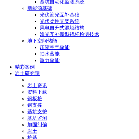
基坑自动化监测系统
新能源基础
光伏渔光互补基础
光伏柔性支架系统
风电自升式混塔结构
渔光互补新型锚杆检测技术
地下空间储能
压缩空气储能
抽水蓄能
重力储能
精彩案例
岩土研究院
岩土资讯
资料下载
钢板桩
钢支撑
基坑支护
基坑监测
加固纠偏
岩土
桩基