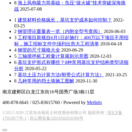
8
海上风电吸力筒基础：负压“拔火罐”技术突破深海挑
战
2025-07-08
1
建筑材料价格疯长，基坑支护成本如何控制？
2022-
03-25
2
钢管理论重量表一览（内附全型号查阅）
2020-06-03
3
工程项目新规自6月1日起施行：400万以下项目不用招
标，施工招标文件中须列出危大工程清单
2018-04-18
4
钢管的尺寸规格大全
2020-06-29
5
三轴搅拌桩工程量计算规则示意图
2020-12-03
6
基坑支护形式有哪些？8种常用基坑支护结构类型详细
分析
2020-05-22
7
基坑土压力计算方法(附带公式计算方法）
2021-10-25
8
几种常用的挡土墙施工图解
2020-11-30
南京建邺区白龙江东街16号国秀广场3栋11层
400-878-6641 / 025-83615760 / Powered by
MetInfo
©2012-2020 江苏东合南岩土科技股份有限公司 版权所有 |
苏ICP备
17053877号-1
|
苏公网安备32010502010399号