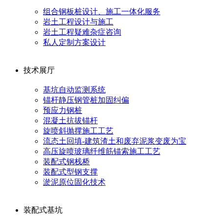
组合钢板桩设计、施工一体化服务
岩土工程设计与施工
岩土工程疑难杂症咨询
私人定制方案设计
技术展厅
基坑自动监测系统
锚杆静压钢管桩加固纠偏
预应力钢桩
混凝土抗拔锚杆
旋喷斜抛撑施工工艺
流态土回填-建筑渣土和废弃泥浆变废为宝
高压旋喷玻璃纤维筋锚索施工工艺
装配式钢栈桥
装配式型钢支撑
淤泥原位固化技术
装配式基坑