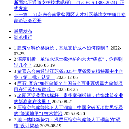
断面地下通道支护技术规程》（T/CECS 1383-2023）正
式发布
下一篇
：江苏东合南常盐园区人才社区基坑支护项目专
家论证会召开
最新发布
浏览排行
1
建筑材料价格疯长，基坑支护成本如何控制？
2022-
03-25
2
深度剖析！单轴水泥土搅拌桩的六大“痛点”，你遇到
过几个？
2026-05-19
3
恭喜东合南通过江苏省2025年度省级专精特新中小企
业（第二批）认定！
2025-12-05
4
巨石“魔方”如何储能？全国首个百兆瓦级重力储能项
目在江苏如东建成！
2025-08-25
5
老园区逆袭零碳标杆：贵州案例拆解，传统建筑企业
的新赛道在这里！
2025-08-21
6
压缩空气储能地下人工洞室：中国突破五项世界纪录
的“能源地堡” | 技术前沿
2025-08-20
7
地下储能新势力：浅层压缩空气储能人工硐室的“硬
核”设计揭秘
2025-08-19