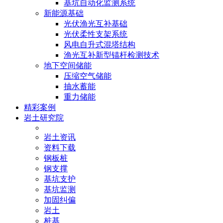
基坑自动化监测系统
新能源基础
光伏渔光互补基础
光伏柔性支架系统
风电自升式混塔结构
渔光互补新型锚杆检测技术
地下空间储能
压缩空气储能
抽水蓄能
重力储能
精彩案例
岩土研究院
岩土资讯
资料下载
钢板桩
钢支撑
基坑支护
基坑监测
加固纠偏
岩土
桩基