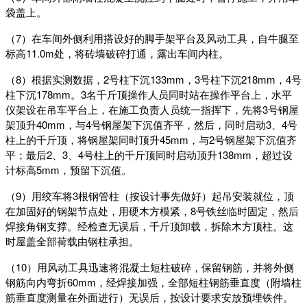
袋盖上。
（7）在车间外侧利用搭设好的脚手架平台及风动工具，自牛腿至
标高11.0m处，将砖墙破碎打通，露出车间内柱。
（8）根据实测数据，2号柱下沉133mm，3号柱下沉218mm，4号
柱下沉178mm。3名千斤顶操作人员同时站在操作平台上，水平
仪架设在吊车平台上，在施工负责人员统一指挥下，先将3号钢屋
架顶升40mm，与4号钢屋架下沉值齐平，然后，同时启动3、4号
柱上的千斤顶，将钢屋架同时顶升45mm，与2号钢屋架下沉值齐
平；最后2、3、4号柱上的千斤顶同时启动顶升138mm，超过设
计标高5mm，预留下沉值。
（9）用绞车将3根钢管柱（按设计事先做好）起吊安装就位，顶
在加固好的钢架节点处，用硬木方模紧，8号铁丝临时固定，然后
焊接角钢支撑。经检查无误后，千斤顶卸载，拆除木方顶柱。这
时屋盖全部荷载由钢柱承担。
（10）用风动工具迅速将混凝土短柱破碎，保留钢筋，并将外侧
钢筋向内弯折60mm，经焊接加强，全部短柱钢筋垂直度（附墙柱
筋垂直度测量在外面进行）无误后，按设计要求安放预埋铁件。