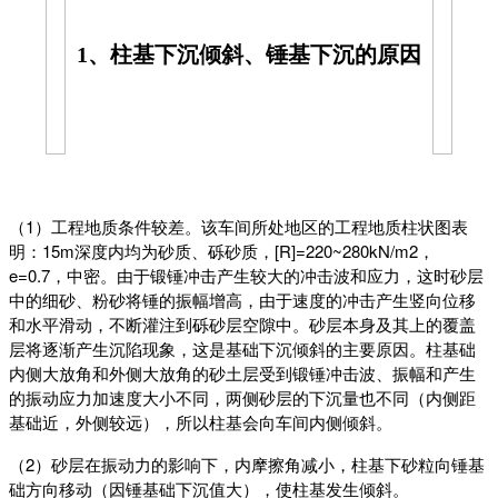
1、柱基下沉倾斜、锤基下沉的原因
（1）工程地质条件较差。该车间所处地区的工程地质柱状图表
明：15m深度内均为砂质、砾砂质，[R]=220~280kN/m2，
e=0.7，中密。由于锻锤冲击产生较大的冲击波和应力，这时砂层
中的细砂、粉砂将锤的振幅增高，由于速度的冲击产生竖向位移
和水平滑动，不断灌注到砾砂层空隙中。砂层本身及其上的覆盖
层将逐渐产生沉陷现象，这是基础下沉倾斜的主要原因。柱基础
内侧大放角和外侧大放角的砂土层受到锻锤冲击波、振幅和产生
的振动应力加速度大小不同，两侧砂层的下沉量也不同（内侧距
基础近，外侧较远），所以柱基会向车间内侧倾斜。
（2）砂层在振动力的影响下，内摩擦角减小，柱基下砂粒向锤基
础方向移动（因锤基础下沉值大），使柱基发生倾斜。