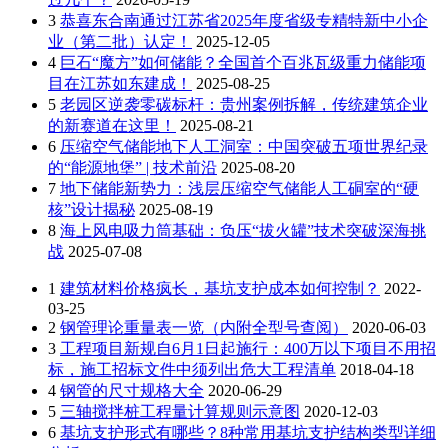
3
恭喜东合南通过江苏省2025年度省级专精特新中小企
业（第二批）认定！
2025-12-05
4
巨石“魔方”如何储能？全国首个百兆瓦级重力储能项
目在江苏如东建成！
2025-08-25
5
老园区逆袭零碳标杆：贵州案例拆解，传统建筑企业
的新赛道在这里！
2025-08-21
6
压缩空气储能地下人工洞室：中国突破五项世界纪录
的“能源地堡” | 技术前沿
2025-08-20
7
地下储能新势力：浅层压缩空气储能人工硐室的“硬
核”设计揭秘
2025-08-19
8
海上风电吸力筒基础：负压“拔火罐”技术突破深海挑
战
2025-07-08
1
建筑材料价格疯长，基坑支护成本如何控制？
2022-
03-25
2
钢管理论重量表一览（内附全型号查阅）
2020-06-03
3
工程项目新规自6月1日起施行：400万以下项目不用招
标，施工招标文件中须列出危大工程清单
2018-04-18
4
钢管的尺寸规格大全
2020-06-29
5
三轴搅拌桩工程量计算规则示意图
2020-12-03
6
基坑支护形式有哪些？8种常用基坑支护结构类型详细