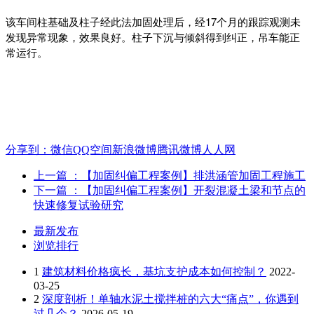
该车间柱基础及柱子经此法加固处理后，经17个月的跟踪观测未
发现异常现象，效果良好。柱子下沉与倾斜得到纠正，吊车能正
常运行。
分享到：
微信
QQ空间
新浪微博
腾讯微博
人人网
上一篇
：【加固纠偏工程案例】排洪涵管加固工程施工
下一篇
：【加固纠偏工程案例】开裂混凝土梁和节点的
快速修复试验研究
最新发布
浏览排行
1
建筑材料价格疯长，基坑支护成本如何控制？
2022-
03-25
2
深度剖析！单轴水泥土搅拌桩的六大“痛点”，你遇到
过几个？
2026-05-19