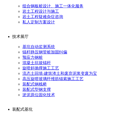
组合钢板桩设计、施工一体化服务
岩土工程设计与施工
岩土工程疑难杂症咨询
私人定制方案设计
技术展厅
基坑自动监测系统
锚杆静压钢管桩加固纠偏
预应力钢桩
混凝土抗拔锚杆
旋喷斜抛撑施工工艺
流态土回填-建筑渣土和废弃泥浆变废为宝
高压旋喷玻璃纤维筋锚索施工工艺
装配式钢栈桥
装配式型钢支撑
淤泥原位固化技术
装配式基坑