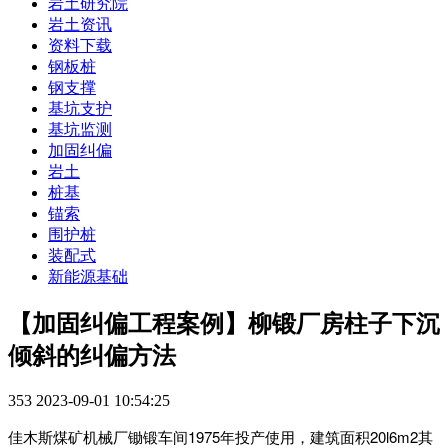
岩土研究院
岩土资讯
资料下载
钢板桩
钢支撑
基坑支护
基坑监测
加固纠偏
岩土
桩基
锚索
围护桩
装配式
新能源基础
【加固纠偏工程案例】柳锻厂房柱子下沉
倾斜的纠偏方法
353
2023-09-01 10:54:25
佳木斯煤矿机械厂锄锻车间1975年投产使用，建筑面积20l6m2其