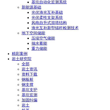
基坑自动化监测系统
新能源基础
光伏渔光互补基础
光伏柔性支架系统
风电自升式混塔结构
渔光互补新型锚杆检测技术
地下空间储能
压缩空气储能
抽水蓄能
重力储能
精彩案例
岩土研究院
全部
岩土资讯
资料下载
钢板桩
钢支撑
基坑支护
基坑监测
加固纠偏
岩土