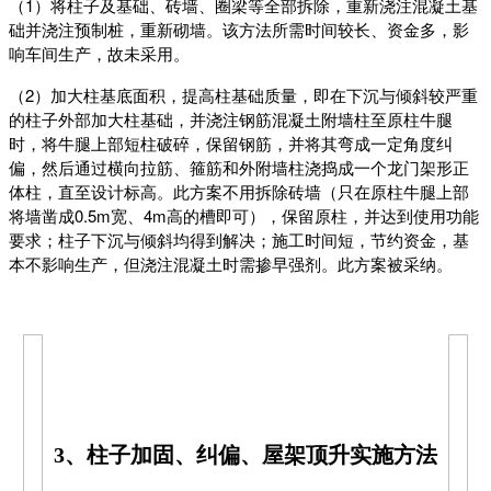
（1）将柱子及基础、砖墙、圈梁等全部拆除，重新浇注混凝土基
础并浇注预制桩，重新砌墙。该方法所需时间较长、资金多，影
响车间生产，故未采用。
（2）加大柱基底面积，提高柱基础质量，即在下沉与倾斜较严重
的柱子外部加大柱基础，并浇注钢筋混凝土附墙柱至原柱牛腿
时，将牛腿上部短柱破碎，保留钢筋，并将其弯成一定角度纠
偏，然后通过横向拉筋、箍筋和外附墙柱浇捣成一个龙门架形正
体柱，直至设计标高。此方案不用拆除砖墙（只在原柱牛腿上部
将墙凿成0.5m宽、4m高的槽即可），保留原柱，并达到使用功能
要求；柱子下沉与倾斜均得到解决；施工时间短，节约资金，基
本不影响生产，但浇注混凝土时需掺早强剂。此方案被采纳。
3、柱子加固、纠偏、屋架顶升实施方法