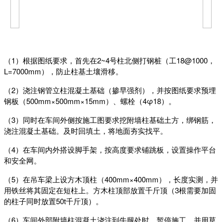
（1）根据图纸要求，首先在2~4号柱北侧打钢桩（工18@1000，
L=7000mm），防止柱基土壤滑移。
（2）浇注钢管立柱混凝土基础（掺早强剂），并按图纸要求预埋
钢板（500mm×500mm×15mm）、螺栓（4φ18）。
（3）同时在车间外侧按施工图要求挖附墙柱基础土方，绑钢筋，
浇注混凝土基础。及时回填土，将地面夯实找平。
（4）在车间内外搭设脚手架，按高度要求铺跳板，设置操作平台
和安全网。
（5）在吊车梁上设方木顶柱（400mm×400mm），长度实测，并
用铁丝将其固定在短柱上。方木柱顶部放置千斤顶（3根需要加固
的柱子同时放置50t千斤顶）。
（6）车间外部附墙柱混凝土浇注到牛腿处时，暂停施工，并用草