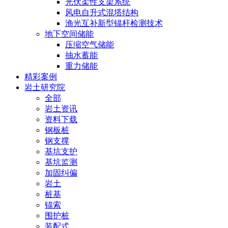
光伏柔性支架系统
风电自升式混塔结构
渔光互补新型锚杆检测技术
地下空间储能
压缩空气储能
抽水蓄能
重力储能
精彩案例
岩土研究院
全部
岩土资讯
资料下载
钢板桩
钢支撑
基坑支护
基坑监测
加固纠偏
岩土
桩基
锚索
围护桩
装配式