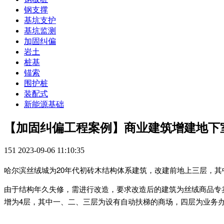
钢支撑
基坑支护
基坑监测
加固纠偏
岩土
桩基
锚索
围护桩
装配式
新能源基础
【加固纠偏工程案例】商业建筑增建地下
151
2023-09-06 11:10:35
哈尔滨丝绒城为20年代初砖木结构体系建筑，改建前地上三层，其
由于结构年久失修，需进行改造，要求改造后的建筑为丝绒商品专
增为4层，其中一、二、三层为设有自动扶梯的商场，四层为业务办