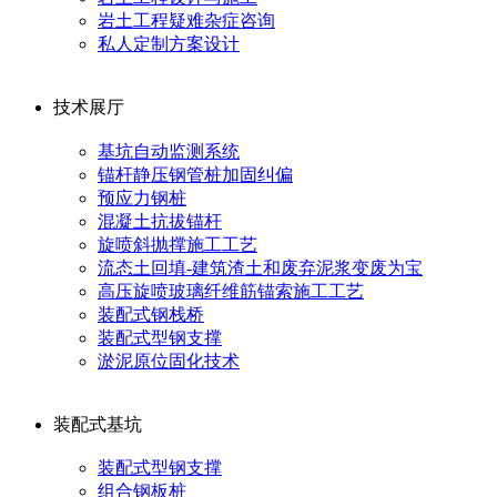
岩土工程疑难杂症咨询
私人定制方案设计
技术展厅
基坑自动监测系统
锚杆静压钢管桩加固纠偏
预应力钢桩
混凝土抗拔锚杆
旋喷斜抛撑施工工艺
流态土回填-建筑渣土和废弃泥浆变废为宝
高压旋喷玻璃纤维筋锚索施工工艺
装配式钢栈桥
装配式型钢支撑
淤泥原位固化技术
装配式基坑
装配式型钢支撑
组合钢板桩