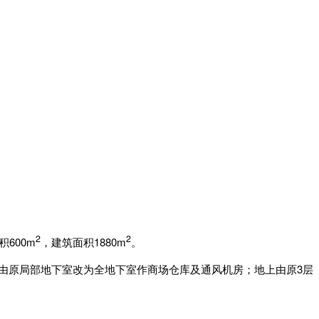
2
2
600m
，建筑面积1880m
。
由原局部地下室改为全地下室作商场仓库及通风机房；地上由原3层