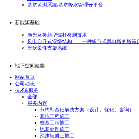
基坑监测系统/基坑降水管理云平台
新能源基础
渔光互补新型锚杆检测技术
风电自升式混塔结构——一种多节式风电塔的塔筒
光伏柔性支架系统
地下空间储能
网站首页
公司动态
技术&服务
全部
服务内容
节约型基础解决方案（设计、优化、咨询）
基坑工程施工
桩基工程施工
地基处理施工
泡沫轻质土施工