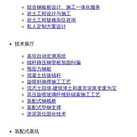
组合钢板桩设计、施工一体化服务
岩土工程设计与施工
岩土工程疑难杂症咨询
私人定制方案设计
技术展厅
基坑自动监测系统
锚杆静压钢管桩加固纠偏
预应力钢桩
混凝土抗拔锚杆
旋喷斜抛撑施工工艺
流态土回填-建筑渣土和废弃泥浆变废为宝
高压旋喷玻璃纤维筋锚索施工工艺
装配式钢栈桥
装配式型钢支撑
淤泥原位固化技术
装配式基坑