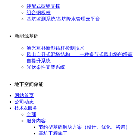
装配式型钢支撑
组合钢板桩
基坑监测系统/基坑降水管理云平台
新能源基础
渔光互补新型锚杆检测技术
风电自升式混塔结构——一种多节式风电塔的塔筒
自提升系统
光伏柔性支架系统
地下空间储能
网站首页
公司动态
技术&服务
全部
服务内容
节约型基础解决方案（设计、优化、咨询）
基坑工程施工