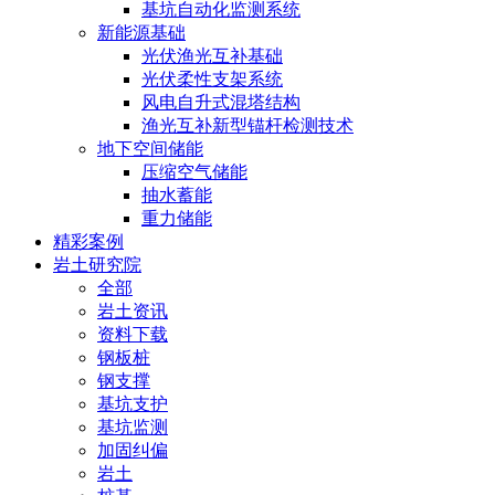
基坑自动化监测系统
新能源基础
光伏渔光互补基础
光伏柔性支架系统
风电自升式混塔结构
渔光互补新型锚杆检测技术
地下空间储能
压缩空气储能
抽水蓄能
重力储能
精彩案例
岩土研究院
全部
岩土资讯
资料下载
钢板桩
钢支撑
基坑支护
基坑监测
加固纠偏
岩土