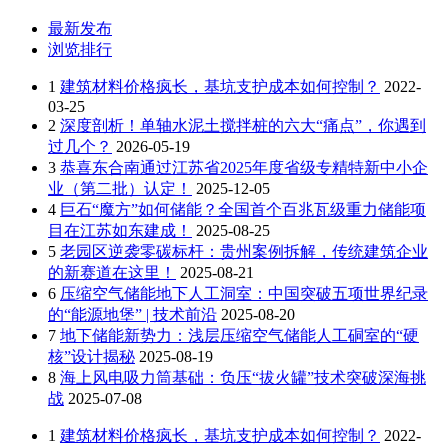
最新发布
浏览排行
1
建筑材料价格疯长，基坑支护成本如何控制？
2022-
03-25
2
深度剖析！单轴水泥土搅拌桩的六大“痛点”，你遇到
过几个？
2026-05-19
3
恭喜东合南通过江苏省2025年度省级专精特新中小企
业（第二批）认定！
2025-12-05
4
巨石“魔方”如何储能？全国首个百兆瓦级重力储能项
目在江苏如东建成！
2025-08-25
5
老园区逆袭零碳标杆：贵州案例拆解，传统建筑企业
的新赛道在这里！
2025-08-21
6
压缩空气储能地下人工洞室：中国突破五项世界纪录
的“能源地堡” | 技术前沿
2025-08-20
7
地下储能新势力：浅层压缩空气储能人工硐室的“硬
核”设计揭秘
2025-08-19
8
海上风电吸力筒基础：负压“拔火罐”技术突破深海挑
战
2025-07-08
1
建筑材料价格疯长，基坑支护成本如何控制？
2022-