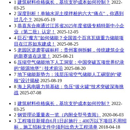
1
建筑材料价格疯长，基坑支护成本如何控制？
2022-
03-25
2
深度剖析！单轴水泥土搅拌桩的六大“痛点”，你遇到
过几个？
2026-05-19
3
恭喜东合南通过江苏省2025年度省级专精特新中小企
业（第二批）认定！
2025-12-05
4
巨石“魔方”如何储能？全国首个百兆瓦级重力储能项
目在江苏如东建成！
2025-08-25
5
老园区逆袭零碳标杆：贵州案例拆解，传统建筑企业
的新赛道在这里！
2025-08-21
6
压缩空气储能地下人工洞室：中国突破五项世界纪录
的“能源地堡” | 技术前沿
2025-08-20
7
地下储能新势力：浅层压缩空气储能人工硐室的“硬
核”设计揭秘
2025-08-19
8
海上风电吸力筒基础：负压“拔火罐”技术突破深海挑
战
2025-07-08
1
建筑材料价格疯长，基坑支护成本如何控制？
2022-
03-25
2
钢管理论重量表一览（内附全型号查阅）
2020-06-03
3
工程项目新规自6月1日起施行：400万以下项目不用招
标，施工招标文件中须列出危大工程清单
2018-04-18