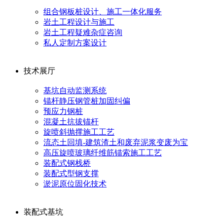
组合钢板桩设计、施工一体化服务
岩土工程设计与施工
岩土工程疑难杂症咨询
私人定制方案设计
技术展厅
基坑自动监测系统
锚杆静压钢管桩加固纠偏
预应力钢桩
混凝土抗拔锚杆
旋喷斜抛撑施工工艺
流态土回填-建筑渣土和废弃泥浆变废为宝
高压旋喷玻璃纤维筋锚索施工工艺
装配式钢栈桥
装配式型钢支撑
淤泥原位固化技术
装配式基坑