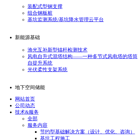
装配式型钢支撑
组合钢板桩
基坑监测系统/基坑降水管理云平台
新能源基础
渔光互补新型锚杆检测技术
风电自升式混塔结构——一种多节式风电塔的塔筒
自提升系统
光伏柔性支架系统
地下空间储能
网站首页
公司动态
技术&服务
全部
服务内容
节约型基础解决方案（设计、优化、咨询）
基坑工程施工