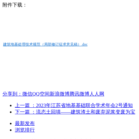
附件下载：
建筑地基处理技术规范（局部修订征求意见稿）.doc
分享到：
微信
QQ空间
新浪微博
腾讯微博
人人网
上一篇
：2023年江苏省地基基础联合学术年会2号通知
下一篇
：流态土回填——建筑渣土和废弃泥浆变废为宝
最新发布
浏览排行