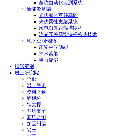
基坑自动化监测系统
新能源基础
光伏渔光互补基础
光伏柔性支架系统
风电自升式混塔结构
渔光互补新型锚杆检测技术
地下空间储能
压缩空气储能
抽水蓄能
重力储能
精彩案例
岩土研究院
全部
岩土资讯
资料下载
钢板桩
钢支撑
基坑支护
基坑监测
加固纠偏
岩土