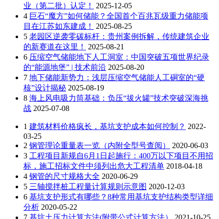
业（第二批）认定！
2025-12-05
4
巨石“魔方”如何储能？全国首个百兆瓦级重力储能项
目在江苏如东建成！
2025-08-25
5
老园区逆袭零碳标杆：贵州案例拆解，传统建筑企业
的新赛道在这里！
2025-08-21
6
压缩空气储能地下人工洞室：中国突破五项世界纪录
的“能源地堡” | 技术前沿
2025-08-20
7
地下储能新势力：浅层压缩空气储能人工硐室的“硬
核”设计揭秘
2025-08-19
8
海上风电吸力筒基础：负压“拔火罐”技术突破深海挑
战
2025-07-08
1
建筑材料价格疯长，基坑支护成本如何控制？
2022-
03-25
2
钢管理论重量表一览（内附全型号查阅）
2020-06-03
3
工程项目新规自6月1日起施行：400万以下项目不用招
标，施工招标文件中须列出危大工程清单
2018-04-18
4
钢管的尺寸规格大全
2020-06-29
5
三轴搅拌桩工程量计算规则示意图
2020-12-03
6
基坑支护形式有哪些？8种常用基坑支护结构类型详细
分析
2020-05-22
7
基坑土压力计算方法(附带公式计算方法）
2021-10-25