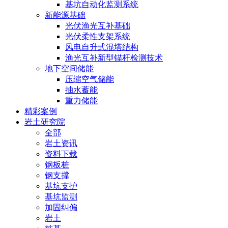
基坑自动化监测系统
新能源基础
光伏渔光互补基础
光伏柔性支架系统
风电自升式混塔结构
渔光互补新型锚杆检测技术
地下空间储能
压缩空气储能
抽水蓄能
重力储能
精彩案例
岩土研究院
全部
岩土资讯
资料下载
钢板桩
钢支撑
基坑支护
基坑监测
加固纠偏
岩土