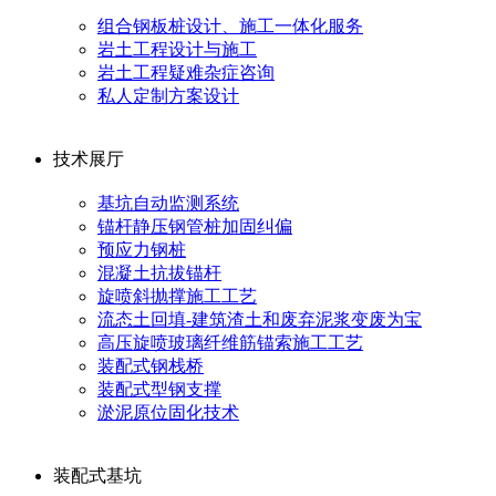
组合钢板桩设计、施工一体化服务
岩土工程设计与施工
岩土工程疑难杂症咨询
私人定制方案设计
技术展厅
基坑自动监测系统
锚杆静压钢管桩加固纠偏
预应力钢桩
混凝土抗拔锚杆
旋喷斜抛撑施工工艺
流态土回填-建筑渣土和废弃泥浆变废为宝
高压旋喷玻璃纤维筋锚索施工工艺
装配式钢栈桥
装配式型钢支撑
淤泥原位固化技术
装配式基坑