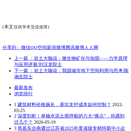
(本文
)
仅供学术交流使用
分享到：
微信
QQ空间
新浪微博
腾讯微博
人人网
上一篇
：岩土大咖说：微生物矿化与加固——力学原理
与应用进展/刘汉龙院士
下一篇
：岩土大咖说：我国城市地下空间利用与思考/陈
湘生院士
最新发布
浏览排行
1
建筑材料价格疯长，基坑支护成本如何控制？
2022-
03-25
2
深度剖析！单轴水泥土搅拌桩的六大“痛点”，你遇到
过几个？
2026-05-19
3
恭喜东合南通过江苏省2025年度省级专精特新中小企