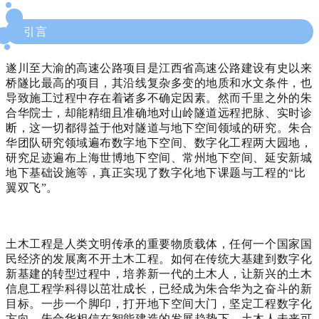
引言
遂川
至大渝的
高速公路项目是江西省高速公路建设有史以来
桥隧比最高的项目，其沿线复杂多变的地质和水文条件，也
导致施工过程中存在着诸多不确定因素。
然而千里之外的朱
合华院士，却能精细且准确地对山岭隧道远程把脉、实时诊
断，这一切都得益于他对隧道与地下空间领域的研究。
朱合
华团队研究领域遍布数字地下空间、
数字化工程两大园地，
研究足迹遍布上海世博地下空间、常州地下空间、延安新城
地下基础设施等，真正实现了数字化地下课题与工程的“比
翼双飞”。
土
木
工程是人类文明传承的重要物质载体，任何一个国家国
民经济的发展离不开土木工程。如何在传统大基建到数字化
新基建的转型过程中，培养新一代的土木人，让新兴的土木
信息工程学科得以茁壮成长，已经成为朱合华为之奋斗的新
目标。一步一个脚印，打开地下空间大门，坚定工程数字化
方向，朱合华相信在智能建造的发展趋势下，土木人未来可