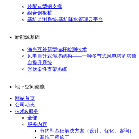
装配式型钢支撑
组合钢板桩
基坑监测系统/基坑降水管理云平台
新能源基础
渔光互补新型锚杆检测技术
风电自升式混塔结构——一种多节式风电塔的塔筒
自提升系统
光伏柔性支架系统
地下空间储能
网站首页
公司动态
技术&服务
全部
服务内容
节约型基础解决方案（设计、优化、咨询）
基坑工程施工