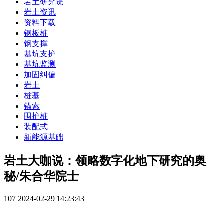
岩土研究院
岩土资讯
资料下载
钢板桩
钢支撑
基坑支护
基坑监测
加固纠偏
岩土
桩基
锚索
围护桩
装配式
新能源基础
岩土大咖说：领略数字化地下研究的奥
秘/朱合华院士
107
2024-02-29 14:23:43