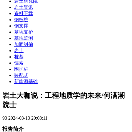
岩土研究院
岩土资讯
资料下载
钢板桩
钢支撑
基坑支护
基坑监测
加固纠偏
岩土
桩基
锚索
围护桩
装配式
新能源基础
岩土大咖说：工程地质学的未来/何满潮
院士
93
2024-03-13 20:08:11
报告简介