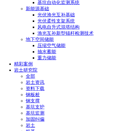
基坑自动化监测系统
新能源基础
光伏渔光互补基础
光伏柔性支架系统
风电自升式混塔结构
渔光互补新型锚杆检测技术
地下空间储能
压缩空气储能
抽水蓄能
重力储能
精彩案例
岩土研究院
全部
岩土资讯
资料下载
钢板桩
钢支撑
基坑支护
基坑监测
加固纠偏
岩土