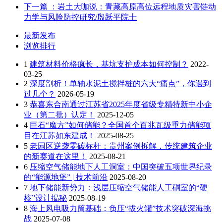
下一篇
：岩土大咖说：青藏高原高位远程地质灾害链动
力学与风险防控研究/殷跃平院士
最新发布
浏览排行
1
建筑材料价格疯长，基坑支护成本如何控制？
2022-
03-25
2
深度剖析！单轴水泥土搅拌桩的六大“痛点”，你遇到
过几个？
2026-05-19
3
恭喜东合南通过江苏省2025年度省级专精特新中小企
业（第二批）认定！
2025-12-05
4
巨石“魔方”如何储能？全国首个百兆瓦级重力储能项
目在江苏如东建成！
2025-08-25
5
老园区逆袭零碳标杆：贵州案例拆解，传统建筑企业
的新赛道在这里！
2025-08-21
6
压缩空气储能地下人工洞室：中国突破五项世界纪录
的“能源地堡” | 技术前沿
2025-08-20
7
地下储能新势力：浅层压缩空气储能人工硐室的“硬
核”设计揭秘
2025-08-19
8
海上风电吸力筒基础：负压“拔火罐”技术突破深海挑
战
2025-07-08