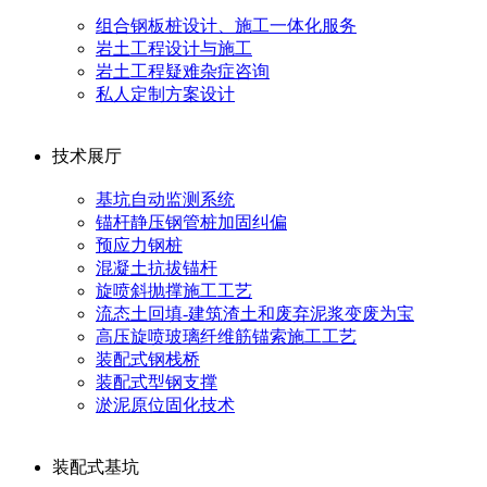
组合钢板桩设计、施工一体化服务
岩土工程设计与施工
岩土工程疑难杂症咨询
私人定制方案设计
技术展厅
基坑自动监测系统
锚杆静压钢管桩加固纠偏
预应力钢桩
混凝土抗拔锚杆
旋喷斜抛撑施工工艺
流态土回填-建筑渣土和废弃泥浆变废为宝
高压旋喷玻璃纤维筋锚索施工工艺
装配式钢栈桥
装配式型钢支撑
淤泥原位固化技术
装配式基坑