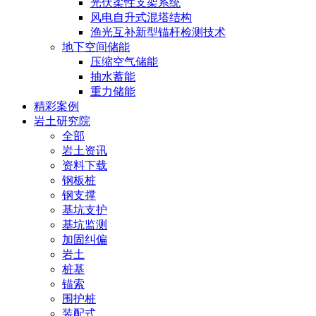
光伏柔性支架系统
风电自升式混塔结构
渔光互补新型锚杆检测技术
地下空间储能
压缩空气储能
抽水蓄能
重力储能
精彩案例
岩土研究院
全部
岩土资讯
资料下载
钢板桩
钢支撑
基坑支护
基坑监测
加固纠偏
岩土
桩基
锚索
围护桩
装配式