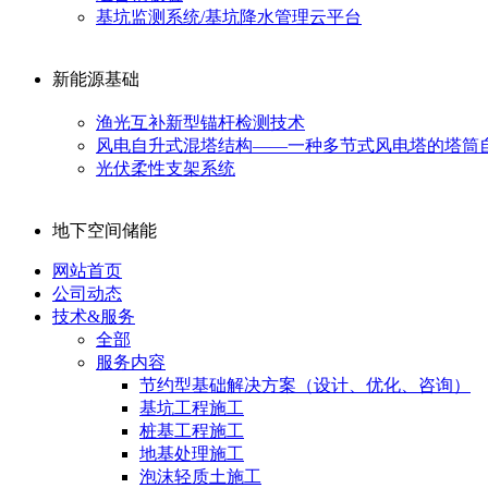
基坑监测系统/基坑降水管理云平台
新能源基础
渔光互补新型锚杆检测技术
风电自升式混塔结构——一种多节式风电塔的塔筒
光伏柔性支架系统
地下空间储能
网站首页
公司动态
技术&服务
全部
服务内容
节约型基础解决方案（设计、优化、咨询）
基坑工程施工
桩基工程施工
地基处理施工
泡沫轻质土施工