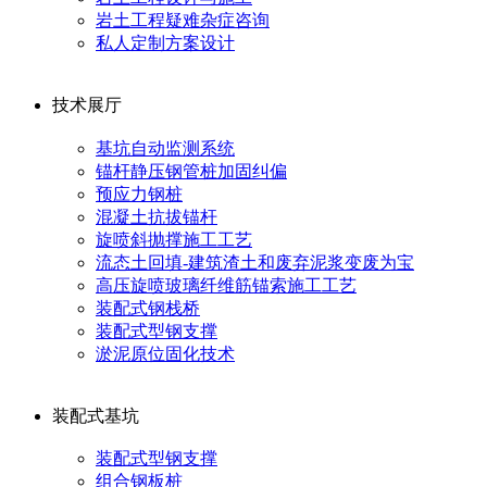
岩土工程疑难杂症咨询
私人定制方案设计
技术展厅
基坑自动监测系统
锚杆静压钢管桩加固纠偏
预应力钢桩
混凝土抗拔锚杆
旋喷斜抛撑施工工艺
流态土回填-建筑渣土和废弃泥浆变废为宝
高压旋喷玻璃纤维筋锚索施工工艺
装配式钢栈桥
装配式型钢支撑
淤泥原位固化技术
装配式基坑
装配式型钢支撑
组合钢板桩