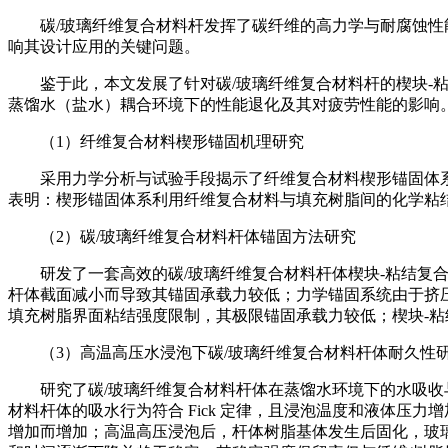
碳/玻璃纤维复合材料杆发挥了碳纤维的高力学与耐腐蚀
响其设计应用的关键问题。
鉴于此，本文发展了针对碳/玻璃纤维复合材料杆的楔块-
蒸馏水（盐水）耦合环境下的性能退化及其对疲劳性能的影响
（1）纤维复合材料楔形锚固机理研究
采用力学分析与试验手段揭示了纤维复合材料楔形锚固体
表明：楔形锚固体系利用纤维复合材料与填充树脂间的化学粘
（2）碳/玻璃纤维复合材料杆体锚固方法研究
研发了一套高效的碳/玻璃纤维复合材料杆体楔块-粘结复
杆体截面减小而导致其锚固承载力较低；力学锚固系统由于挤压
填充树脂界面粘结强度限制，其极限锚固承载力较低；楔块-
（3）高温高压水浸泡下碳/玻璃纤维复合材料杆体耐久性
研究了碳/玻璃纤维复合材料杆体在蒸馏水环境下的水吸收
材料杆体的吸水行为符合 Fick 定律，且浸泡温度和液体压
增加而增加；高温高压浸泡后，杆体树脂基体发生后固化，玻