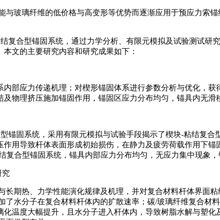
性能与玻璃纤维的低价格与高变形等优势而逐渐应用于预应力索锚
粘结复合型锚固系统，通过力学分析、有限元模拟及试验测试研究
。本文的主要研究内容和研究成果如下：
系内部应力传递
机理；对楔形锚固体系进行参数分析与优化，获
结及物理挤压施加锚固作用，锚固区应力分布均匀，锚具内无滑
合型锚固系统，采
用有限元模拟与试验手段揭示了楔块-粘结复合
作用导致杆体表面形成初始损伤，在静力及疲劳荷载作用下锚固
粘结复合型锚固系统，锚具内部应力分布均匀，无应力集中现象，
研究
与长期热、力学
性能演化规律及机理，并对复合材料杆体界面粘
力增加了水分子在复合材料杆体内的扩散速率；碳/玻璃纤维复合
璃化温度大幅提升，且水分子进入杆体内，导致树脂水解与塑化及