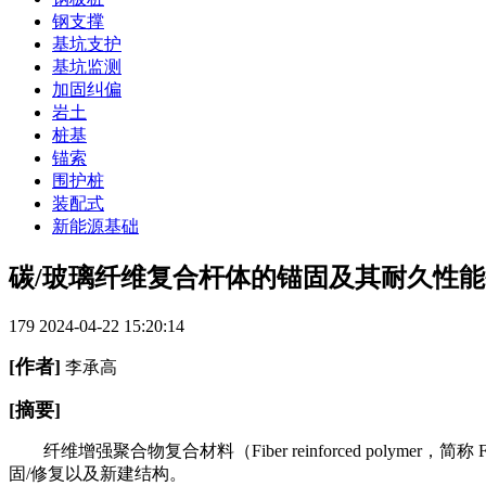
钢支撑
基坑支护
基坑监测
加固纠偏
岩土
桩基
锚索
围护桩
装配式
新能源基础
碳/玻璃纤维复合杆体的锚固及其耐久性能
179
2024-04-22 15:20:14
[作者]
李承高
[摘要]
纤维增强聚合物复合材料（Fiber reinforced polymer，简
固/修复以及新建结构。