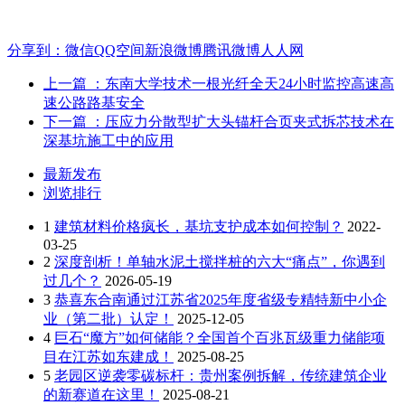
分享到：
微信
QQ空间
新浪微博
腾讯微博
人人网
上一篇
：东南大学技术一根光纤全天24小时监控高速高
速公路路基安全
下一篇
：压应力分散型扩大头锚杆合页夹式拆芯技术在
深基坑施工中的应用
最新发布
浏览排行
1
建筑材料价格疯长，基坑支护成本如何控制？
2022-
03-25
2
深度剖析！单轴水泥土搅拌桩的六大“痛点”，你遇到
过几个？
2026-05-19
3
恭喜东合南通过江苏省2025年度省级专精特新中小企
业（第二批）认定！
2025-12-05
4
巨石“魔方”如何储能？全国首个百兆瓦级重力储能项
目在江苏如东建成！
2025-08-25
5
老园区逆袭零碳标杆：贵州案例拆解，传统建筑企业
的新赛道在这里！
2025-08-21