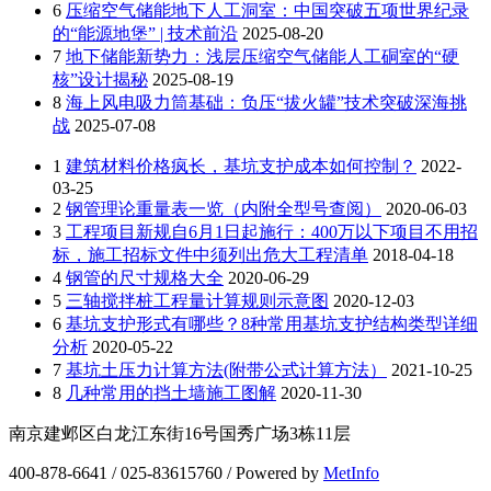
6
压缩空气储能地下人工洞室：中国突破五项世界纪录
的“能源地堡” | 技术前沿
2025-08-20
7
地下储能新势力：浅层压缩空气储能人工硐室的“硬
核”设计揭秘
2025-08-19
8
海上风电吸力筒基础：负压“拔火罐”技术突破深海挑
战
2025-07-08
1
建筑材料价格疯长，基坑支护成本如何控制？
2022-
03-25
2
钢管理论重量表一览（内附全型号查阅）
2020-06-03
3
工程项目新规自6月1日起施行：400万以下项目不用招
标，施工招标文件中须列出危大工程清单
2018-04-18
4
钢管的尺寸规格大全
2020-06-29
5
三轴搅拌桩工程量计算规则示意图
2020-12-03
6
基坑支护形式有哪些？8种常用基坑支护结构类型详细
分析
2020-05-22
7
基坑土压力计算方法(附带公式计算方法）
2021-10-25
8
几种常用的挡土墙施工图解
2020-11-30
南京建邺区白龙江东街16号国秀广场3栋11层
400-878-6641 / 025-83615760 / Powered by
MetInfo