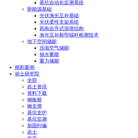
基坑自动化监测系统
新能源基础
光伏渔光互补基础
光伏柔性支架系统
风电自升式混塔结构
渔光互补新型锚杆检测技术
地下空间储能
压缩空气储能
抽水蓄能
重力储能
精彩案例
岩土研究院
全部
岩土资讯
资料下载
钢板桩
钢支撑
基坑支护
基坑监测
加固纠偏
岩土