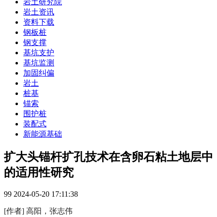
岩土研究院
岩土资讯
资料下载
钢板桩
钢支撑
基坑支护
基坑监测
加固纠偏
岩土
桩基
锚索
围护桩
装配式
新能源基础
扩大头锚杆扩孔技术在含卵石粘土地层中
的适用性研究
99
2024-05-20 17:11:38
[作者] 高阳，张志伟