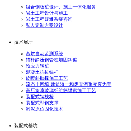
组合钢板桩设计、施工一体化服务
岩土工程设计与施工
岩土工程疑难杂症咨询
私人定制方案设计
技术展厅
基坑自动监测系统
锚杆静压钢管桩加固纠偏
预应力钢桩
混凝土抗拔锚杆
旋喷斜抛撑施工工艺
流态土回填-建筑渣土和废弃泥浆变废为宝
高压旋喷玻璃纤维筋锚索施工工艺
装配式钢栈桥
装配式型钢支撑
淤泥原位固化技术
装配式基坑