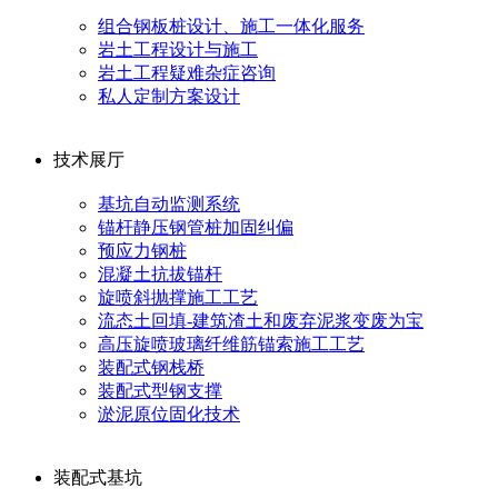
组合钢板桩设计、施工一体化服务
岩土工程设计与施工
岩土工程疑难杂症咨询
私人定制方案设计
技术展厅
基坑自动监测系统
锚杆静压钢管桩加固纠偏
预应力钢桩
混凝土抗拔锚杆
旋喷斜抛撑施工工艺
流态土回填-建筑渣土和废弃泥浆变废为宝
高压旋喷玻璃纤维筋锚索施工工艺
装配式钢栈桥
装配式型钢支撑
淤泥原位固化技术
装配式基坑