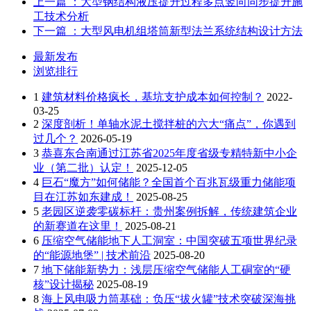
上一篇
：大型钢结构液压提升过程多点竖向同步提升施
工技术分析
下一篇
：大型风电机组塔筒新型法兰系统结构设计方法
最新发布
浏览排行
1
建筑材料价格疯长，基坑支护成本如何控制？
2022-
03-25
2
深度剖析！单轴水泥土搅拌桩的六大“痛点”，你遇到
过几个？
2026-05-19
3
恭喜东合南通过江苏省2025年度省级专精特新中小企
业（第二批）认定！
2025-12-05
4
巨石“魔方”如何储能？全国首个百兆瓦级重力储能项
目在江苏如东建成！
2025-08-25
5
老园区逆袭零碳标杆：贵州案例拆解，传统建筑企业
的新赛道在这里！
2025-08-21
6
压缩空气储能地下人工洞室：中国突破五项世界纪录
的“能源地堡” | 技术前沿
2025-08-20
7
地下储能新势力：浅层压缩空气储能人工硐室的“硬
核”设计揭秘
2025-08-19
8
海上风电吸力筒基础：负压“拔火罐”技术突破深海挑