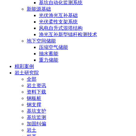
基坑自动化监测系统
新能源基础
光伏渔光互补基础
光伏柔性支架系统
风电自升式混塔结构
渔光互补新型锚杆检测技术
地下空间储能
压缩空气储能
抽水蓄能
重力储能
精彩案例
岩土研究院
全部
岩土资讯
资料下载
钢板桩
钢支撑
基坑支护
基坑监测
加固纠偏
岩土