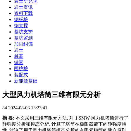
岩土研究院
岩土资讯
资料下载
钢板桩
钢支撑
基坑支护
基坑监测
加固纠偏
岩土
桩基
锚索
围护桩
装配式
新能源基础
大型风力机塔筒三维有限元分析
84
2024-08-03 13:23:41
摘 要:
本文采用三维有限元方法, 对 1.SMW 风力机塔筒进行了
静强度分析和模态分析, 计算了塔筒在极限载荷下的静强度特
性, 讨论了用于风力机塔筒模态分析的有限元模型的建立原则