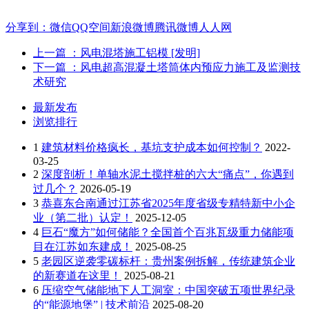
分享到：
微信
QQ空间
新浪微博
腾讯微博
人人网
上一篇
：风电混塔施工铝模 [发明]
下一篇
：风电超高混凝土塔筒体内预应力施工及监测技
术研究
最新发布
浏览排行
1
建筑材料价格疯长，基坑支护成本如何控制？
2022-
03-25
2
深度剖析！单轴水泥土搅拌桩的六大“痛点”，你遇到
过几个？
2026-05-19
3
恭喜东合南通过江苏省2025年度省级专精特新中小企
业（第二批）认定！
2025-12-05
4
巨石“魔方”如何储能？全国首个百兆瓦级重力储能项
目在江苏如东建成！
2025-08-25
5
老园区逆袭零碳标杆：贵州案例拆解，传统建筑企业
的新赛道在这里！
2025-08-21
6
压缩空气储能地下人工洞室：中国突破五项世界纪录
的“能源地堡” | 技术前沿
2025-08-20