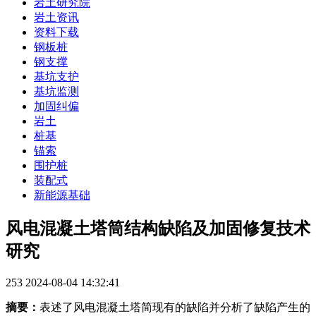
岩土研究院
岩土资讯
资料下载
钢板桩
钢支撑
基坑支护
基坑监测
加固纠偏
岩土
桩基
锚索
围护桩
装配式
新能源基础
风电混凝土塔筒结构缺陷及加固修复技术
研究
253
2024-08-04 14:32:41
摘要：
表述了风电混凝土塔简现有的缺陷并分析了缺陷产生的