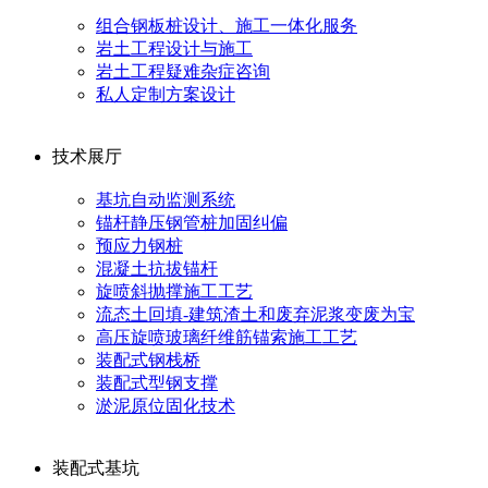
组合钢板桩设计、施工一体化服务
岩土工程设计与施工
岩土工程疑难杂症咨询
私人定制方案设计
技术展厅
基坑自动监测系统
锚杆静压钢管桩加固纠偏
预应力钢桩
混凝土抗拔锚杆
旋喷斜抛撑施工工艺
流态土回填-建筑渣土和废弃泥浆变废为宝
高压旋喷玻璃纤维筋锚索施工工艺
装配式钢栈桥
装配式型钢支撑
淤泥原位固化技术
装配式基坑