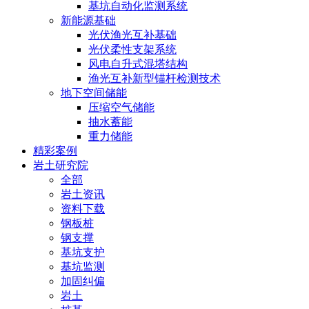
基坑自动化监测系统
新能源基础
光伏渔光互补基础
光伏柔性支架系统
风电自升式混塔结构
渔光互补新型锚杆检测技术
地下空间储能
压缩空气储能
抽水蓄能
重力储能
精彩案例
岩土研究院
全部
岩土资讯
资料下载
钢板桩
钢支撑
基坑支护
基坑监测
加固纠偏
岩土