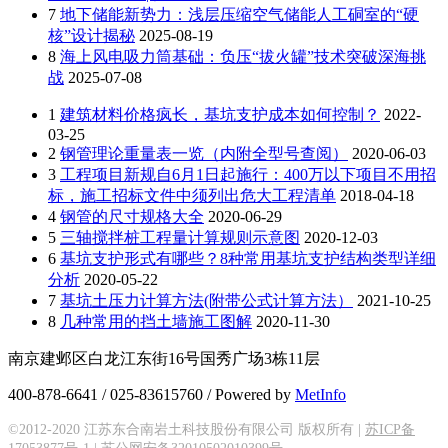
7
地下储能新势力：浅层压缩空气储能人工硐室的“硬
核”设计揭秘
2025-08-19
8
海上风电吸力筒基础：负压“拔火罐”技术突破深海挑
战
2025-07-08
1
建筑材料价格疯长，基坑支护成本如何控制？
2022-
03-25
2
钢管理论重量表一览（内附全型号查阅）
2020-06-03
3
工程项目新规自6月1日起施行：400万以下项目不用招
标，施工招标文件中须列出危大工程清单
2018-04-18
4
钢管的尺寸规格大全
2020-06-29
5
三轴搅拌桩工程量计算规则示意图
2020-12-03
6
基坑支护形式有哪些？8种常用基坑支护结构类型详细
分析
2020-05-22
7
基坑土压力计算方法(附带公式计算方法）
2021-10-25
8
几种常用的挡土墙施工图解
2020-11-30
南京建邺区白龙江东街16号国秀广场3栋11层
400-878-6641 / 025-83615760 / Powered by
MetInfo
©2012-2020 江苏东合南岩土科技股份有限公司 版权所有 |
苏ICP备