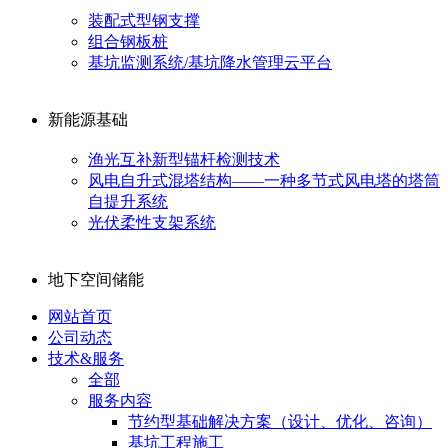
装配式型钢支撑
组合钢板桩
基坑监测系统/基坑降水管理云平台
新能源基础
渔光互补新型锚杆检测技术
风电自升式混塔结构——一种多节式风电塔的塔筒
自提升系统
光伏柔性支架系统
地下空间储能
网站首页
公司动态
技术&服务
全部
服务内容
节约型基础解决方案（设计、优化、咨询）
基坑工程施工