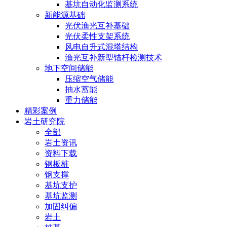
基坑自动化监测系统
新能源基础
光伏渔光互补基础
光伏柔性支架系统
风电自升式混塔结构
渔光互补新型锚杆检测技术
地下空间储能
压缩空气储能
抽水蓄能
重力储能
精彩案例
岩土研究院
全部
岩土资讯
资料下载
钢板桩
钢支撑
基坑支护
基坑监测
加固纠偏
岩土