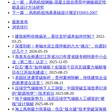
上一篇
：风电机组钢板-混凝土组合塔筒中钢板稳定性
能及设计方法研究
下一篇
：风电机组地基基础设计规定FD003-2007
最新发布
浏览排行
1
建筑材料价格疯长，基坑支护成本如何控制？
2022-
03-25
2
深度剖析！单轴水泥土搅拌桩的六大“痛点”，你遇到
过几个？
2026-05-19
3
恭喜东合南通过江苏省2025年度省级专精特新中小企
业（第二批）认定！
2025-12-05
4
巨石“魔方”如何储能？全国首个百兆瓦级重力储能项
目在江苏如东建成！
2025-08-25
5
老园区逆袭零碳标杆：贵州案例拆解，传统建筑企业
的新赛道在这里！
2025-08-21
6
压缩空气储能地下人工洞室：中国突破五项世界纪录
的“能源地堡” | 技术前沿
2025-08-20
7
地下储能新势力：浅层压缩空气储能人工硐室的“硬
核”设计揭秘
2025-08-19
8
海上风电吸力筒基础：负压“拔火罐”技术突破深海挑