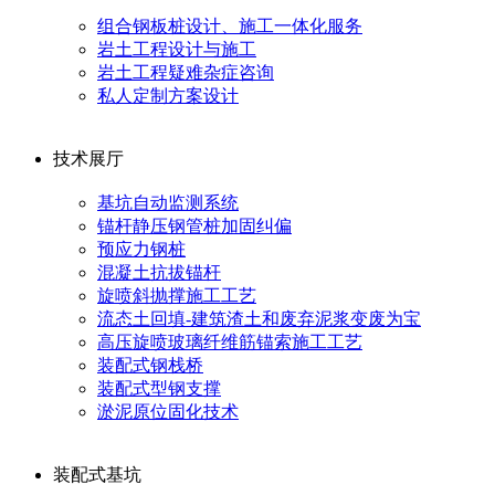
组合钢板桩设计、施工一体化服务
岩土工程设计与施工
岩土工程疑难杂症咨询
私人定制方案设计
技术展厅
基坑自动监测系统
锚杆静压钢管桩加固纠偏
预应力钢桩
混凝土抗拔锚杆
旋喷斜抛撑施工工艺
流态土回填-建筑渣土和废弃泥浆变废为宝
高压旋喷玻璃纤维筋锚索施工工艺
装配式钢栈桥
装配式型钢支撑
淤泥原位固化技术
装配式基坑