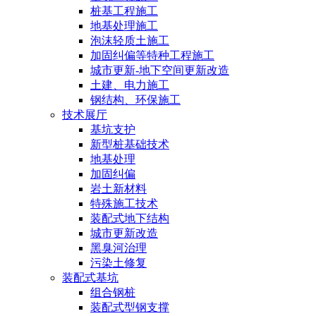
桩基工程施工
地基处理施工
泡沫轻质土施工
加固纠偏等特种工程施工
城市更新-地下空间更新改造
土建、电力施工
钢结构、环保施工
技术展厅
基坑支护
新型桩基础技术
地基处理
加固纠偏
岩土新材料
特殊施工技术
装配式地下结构
城市更新改造
黑臭河治理
污染土修复
装配式基坑
组合钢桩
装配式型钢支撑