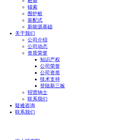
桩基
锚索
围护桩
装配式
新能源基础
关于我们
公司介绍
公司动态
资质荣誉
知识产权
公司荣誉
公司资质
技术支持
登陆新三板
招贤纳士
联系我们
疑难咨询
联系我们
岩土研究院