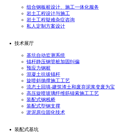
组合钢板桩设计、施工一体化服务
岩土工程设计与施工
岩土工程疑难杂症咨询
私人定制方案设计
技术展厅
基坑自动监测系统
锚杆静压钢管桩加固纠偏
预应力钢桩
混凝土抗拔锚杆
旋喷斜抛撑施工工艺
流态土回填-建筑渣土和废弃泥浆变废为宝
高压旋喷玻璃纤维筋锚索施工工艺
装配式钢栈桥
装配式型钢支撑
淤泥原位固化技术
装配式基坑