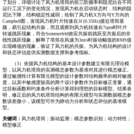
了划分，详细讨论了风力机塔筒的前三阶频率和阻尼比在不同
运行工况下的变化情况，发现风力机在启动状态时，结构的阻
尼比下降，结构稳定性减弱；绘制了风力机X方向与Y方向的
Campbell图，发现风力机叶片转速在3f (0.35Hz)接近塔筒基
频，易引起结构共振，而且观察到风力机转速在7rpm时叶片
转速跳跃现象，符合Sommerfeld效应共振前跳跃至共振后的非
线性跳跃现象，解释了塔筒在风速为3m/s时振动幅值的RMS值
出现峰值的现象，验证了风力机的共振。为风力机结构的设计
和状态评估提供实测数据支撑和参考指标。
（3）依据风力机结构的基本设计参数建立有限元理论模
型，以风力机塔筒的实测模态参数为基准对其进行模态修正。
通过敏感性计算有限元模型的设计参数对结构频率的相对敏感
度，以其中敏感度较高的两个设计参数作为目标修正变量，通
过目标函数和约束条件分析计算得到理想的目标模型。结果表
明，修正后的风力机塔筒结构的有限元模型与实测数据模态参
数误差微小，该模型可作为静动力分析和状态评估的基准模
型。
关键词：
风力机塔筒；振动监测；模态参数识别；动力特性；
模型修正