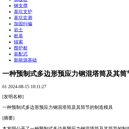
钢支撑
基坑支护
基坑监测
加固纠偏
岩土
桩基
锚索
围护桩
装配式
新能源基础
一种预制式多边形预应力钢混塔筒及其筒
61
2024-08-15 10:11:27
[发明名称]
一种预制式多边形预应力钢混塔筒及其筒节的制造模具
[摘要]
本发明公开了一种预制式多边形预应力钢混塔筒及其筒节的制