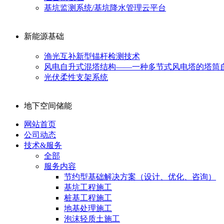
基坑监测系统/基坑降水管理云平台
新能源基础
渔光互补新型锚杆检测技术
风电自升式混塔结构——一种多节式风电塔的塔筒
光伏柔性支架系统
地下空间储能
网站首页
公司动态
技术&服务
全部
服务内容
节约型基础解决方案（设计、优化、咨询）
基坑工程施工
桩基工程施工
地基处理施工
泡沫轻质土施工