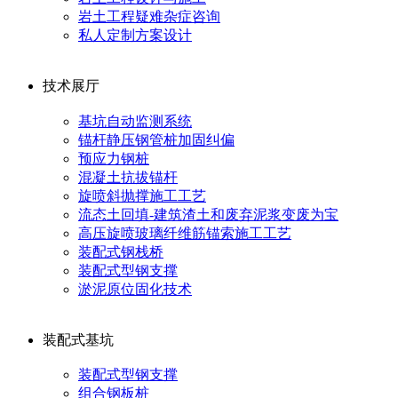
岩土工程疑难杂症咨询
私人定制方案设计
技术展厅
基坑自动监测系统
锚杆静压钢管桩加固纠偏
预应力钢桩
混凝土抗拔锚杆
旋喷斜抛撑施工工艺
流态土回填-建筑渣土和废弃泥浆变废为宝
高压旋喷玻璃纤维筋锚索施工工艺
装配式钢栈桥
装配式型钢支撑
淤泥原位固化技术
装配式基坑
装配式型钢支撑
组合钢板桩