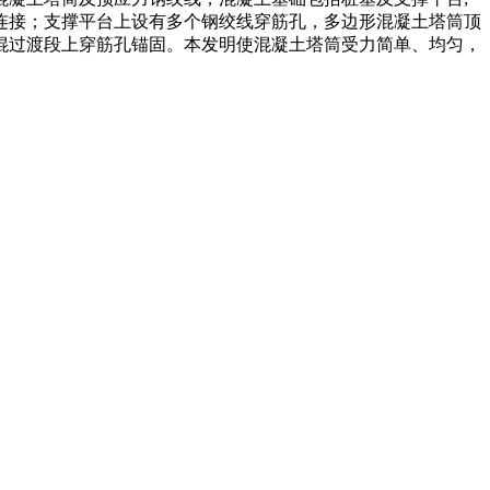
连接；支撑平台上设有多个钢绞线穿筋孔，多边形混凝土塔筒顶
混过渡段上穿筋孔锚固。本发明使混凝土塔筒受力简单、均匀，