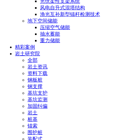
光伏柔性支架系统
风电自升式混塔结构
渔光互补新型锚杆检测技术
地下空间储能
压缩空气储能
抽水蓄能
重力储能
精彩案例
岩土研究院
全部
岩土资讯
资料下载
钢板桩
钢支撑
基坑支护
基坑监测
加固纠偏
岩土
桩基
锚索
围护桩
装配式