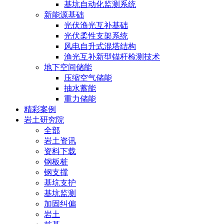
基坑自动化监测系统
新能源基础
光伏渔光互补基础
光伏柔性支架系统
风电自升式混塔结构
渔光互补新型锚杆检测技术
地下空间储能
压缩空气储能
抽水蓄能
重力储能
精彩案例
岩土研究院
全部
岩土资讯
资料下载
钢板桩
钢支撑
基坑支护
基坑监测
加固纠偏
岩土