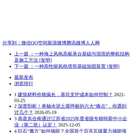
分享到：
微信
QQ空间
新浪微博
腾讯微博
人人网
上一篇
：一种海上风电高桩承台基础与混塔的整机结构
及施工方法 [发明]
下一篇
：一种高性能风电塔筒基础加固装置 [发明]
最新发布
浏览排行
1
建筑材料价格疯长，基坑支护成本如何控制？
2022-
03-25
2
深度剖析！单轴水泥土搅拌桩的六大“痛点”，你遇到
过几个？
2026-05-19
3
恭喜东合南通过江苏省2025年度省级专精特新中小企
业（第二批）认定！
2025-12-05
4
巨石“魔方”如何储能？全国首个百兆瓦级重力储能项