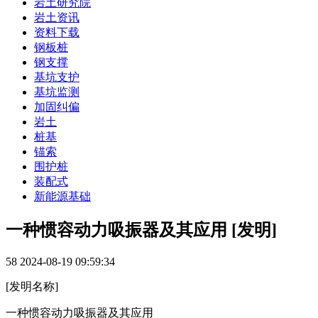
岩土研究院
岩土资讯
资料下载
钢板桩
钢支撑
基坑支护
基坑监测
加固纠偏
岩土
桩基
锚索
围护桩
装配式
新能源基础
一种惯容动力吸振器及其应用 [发明]
58
2024-08-19 09:59:34
[发明名称]
一种惯容动力吸振器及其应用