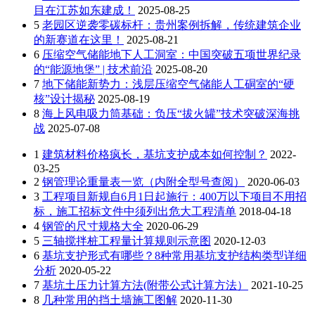
目在江苏如东建成！
2025-08-25
5
老园区逆袭零碳标杆：贵州案例拆解，传统建筑企业
的新赛道在这里！
2025-08-21
6
压缩空气储能地下人工洞室：中国突破五项世界纪录
的“能源地堡” | 技术前沿
2025-08-20
7
地下储能新势力：浅层压缩空气储能人工硐室的“硬
核”设计揭秘
2025-08-19
8
海上风电吸力筒基础：负压“拔火罐”技术突破深海挑
战
2025-07-08
1
建筑材料价格疯长，基坑支护成本如何控制？
2022-
03-25
2
钢管理论重量表一览（内附全型号查阅）
2020-06-03
3
工程项目新规自6月1日起施行：400万以下项目不用招
标，施工招标文件中须列出危大工程清单
2018-04-18
4
钢管的尺寸规格大全
2020-06-29
5
三轴搅拌桩工程量计算规则示意图
2020-12-03
6
基坑支护形式有哪些？8种常用基坑支护结构类型详细
分析
2020-05-22
7
基坑土压力计算方法(附带公式计算方法）
2021-10-25
8
几种常用的挡土墙施工图解
2020-11-30