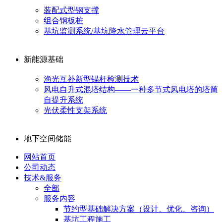
装配式型钢支撑
组合钢板桩
基坑监测系统/基坑降水管理云平台
新能源基础
渔光互补新型锚杆检测技术
风电自升式混塔结构——一种多节式风电塔的塔筒
自提升系统
光伏柔性支架系统
地下空间储能
网站首页
公司动态
技术&服务
全部
服务内容
节约型基础解决方案（设计、优化、咨询）
基坑工程施工