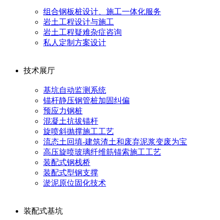
组合钢板桩设计、施工一体化服务
岩土工程设计与施工
岩土工程疑难杂症咨询
私人定制方案设计
技术展厅
基坑自动监测系统
锚杆静压钢管桩加固纠偏
预应力钢桩
混凝土抗拔锚杆
旋喷斜抛撑施工工艺
流态土回填-建筑渣土和废弃泥浆变废为宝
高压旋喷玻璃纤维筋锚索施工工艺
装配式钢栈桥
装配式型钢支撑
淤泥原位固化技术
装配式基坑