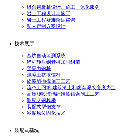
组合钢板桩设计、施工一体化服务
岩土工程设计与施工
岩土工程疑难杂症咨询
私人定制方案设计
技术展厅
基坑自动监测系统
锚杆静压钢管桩加固纠偏
预应力钢桩
混凝土抗拔锚杆
旋喷斜抛撑施工工艺
流态土回填-建筑渣土和废弃泥浆变废为宝
高压旋喷玻璃纤维筋锚索施工工艺
装配式钢栈桥
装配式型钢支撑
淤泥原位固化技术
装配式基坑