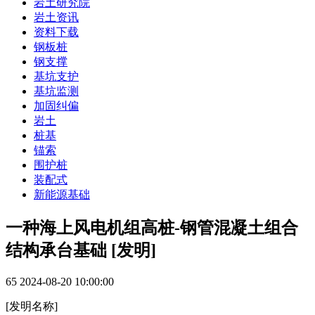
岩土研究院
岩土资讯
资料下载
钢板桩
钢支撑
基坑支护
基坑监测
加固纠偏
岩土
桩基
锚索
围护桩
装配式
新能源基础
一种海上风电机组高桩-钢管混凝土组合
结构承台基础 [发明]
65
2024-08-20 10:00:00
[发明名称]