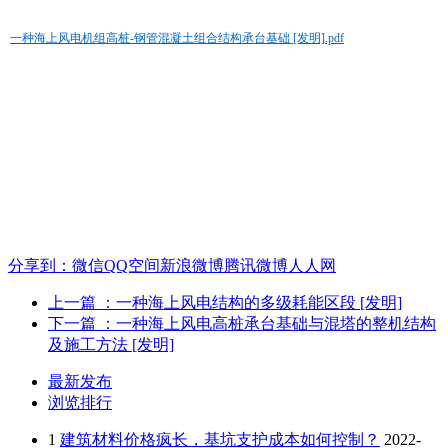
一种海上风电机组高桩-钢管混凝土组合结构承台基础 [发明].pdf
分享到：
微信
QQ空间
新浪微博
腾讯微博
人人网
上一篇
：一种海上风电结构的多级耗能区段 [发明]
下一篇
：一种海上风电高桩承台基础与混塔的整机结构
及施工方法 [发明]
最新发布
浏览排行
1
建筑材料价格疯长，基坑支护成本如何控制？
2022-