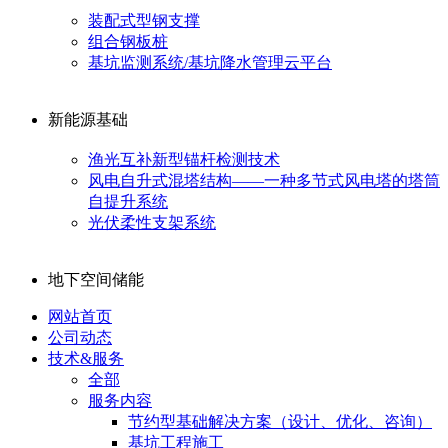
装配式型钢支撑
组合钢板桩
基坑监测系统/基坑降水管理云平台
新能源基础
渔光互补新型锚杆检测技术
风电自升式混塔结构——一种多节式风电塔的塔筒
自提升系统
光伏柔性支架系统
地下空间储能
网站首页
公司动态
技术&服务
全部
服务内容
节约型基础解决方案（设计、优化、咨询）
基坑工程施工