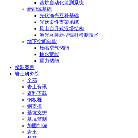
基坑自动化监测系统
新能源基础
光伏渔光互补基础
光伏柔性支架系统
风电自升式混塔结构
渔光互补新型锚杆检测技术
地下空间储能
压缩空气储能
抽水蓄能
重力储能
精彩案例
岩土研究院
全部
岩土资讯
资料下载
钢板桩
钢支撑
基坑支护
基坑监测
加固纠偏
岩土