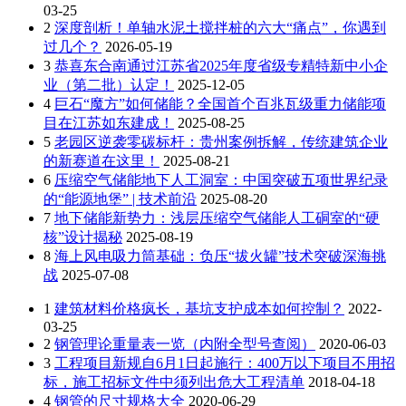
03-25
2
深度剖析！单轴水泥土搅拌桩的六大“痛点”，你遇到
过几个？
2026-05-19
3
恭喜东合南通过江苏省2025年度省级专精特新中小企
业（第二批）认定！
2025-12-05
4
巨石“魔方”如何储能？全国首个百兆瓦级重力储能项
目在江苏如东建成！
2025-08-25
5
老园区逆袭零碳标杆：贵州案例拆解，传统建筑企业
的新赛道在这里！
2025-08-21
6
压缩空气储能地下人工洞室：中国突破五项世界纪录
的“能源地堡” | 技术前沿
2025-08-20
7
地下储能新势力：浅层压缩空气储能人工硐室的“硬
核”设计揭秘
2025-08-19
8
海上风电吸力筒基础：负压“拔火罐”技术突破深海挑
战
2025-07-08
1
建筑材料价格疯长，基坑支护成本如何控制？
2022-
03-25
2
钢管理论重量表一览（内附全型号查阅）
2020-06-03
3
工程项目新规自6月1日起施行：400万以下项目不用招
标，施工招标文件中须列出危大工程清单
2018-04-18
4
钢管的尺寸规格大全
2020-06-29