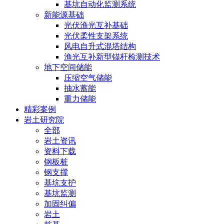
基坑自动化监测系统
新能源基础
光伏渔光互补基础
光伏柔性支架系统
风电自升式混塔结构
渔光互补新型锚杆检测技术
地下空间储能
压缩空气储能
抽水蓄能
重力储能
精彩案例
岩土研究院
全部
岩土资讯
资料下载
钢板桩
钢支撑
基坑支护
基坑监测
加固纠偏
岩土