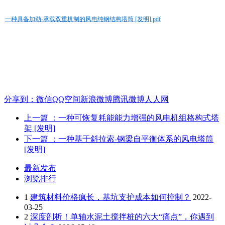
一种具备加劲-承载双重机制的风电纯钢结构塔筒 [发明].pdf
分享到：
微信
QQ空间
新浪微博
腾讯微博
人人网
上一篇
：一种可恢复耗能能力增强的风电机组格构式塔
架 [发明]
下一篇
：一种基于斜拉索-钢梁自平衡体系的风电塔筒
[发明]
最新发布
浏览排行
1
建筑材料价格疯长，基坑支护成本如何控制？
2022-
03-25
2
深度剖析！单轴水泥土搅拌桩的六大“痛点”，你遇到