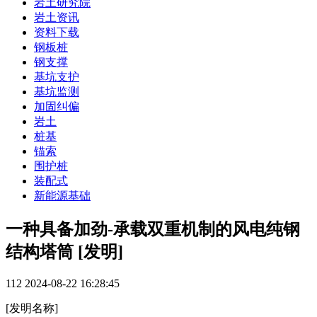
岩土研究院
岩土资讯
资料下载
钢板桩
钢支撑
基坑支护
基坑监测
加固纠偏
岩土
桩基
锚索
围护桩
装配式
新能源基础
一种具备加劲-承载双重机制的风电纯钢
结构塔筒 [发明]
112
2024-08-22 16:28:45
[发明名称]