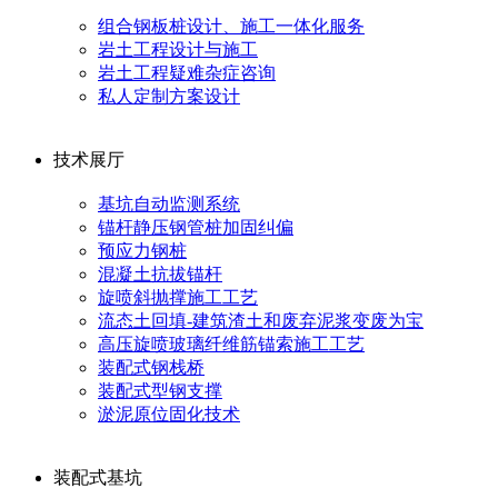
组合钢板桩设计、施工一体化服务
岩土工程设计与施工
岩土工程疑难杂症咨询
私人定制方案设计
技术展厅
基坑自动监测系统
锚杆静压钢管桩加固纠偏
预应力钢桩
混凝土抗拔锚杆
旋喷斜抛撑施工工艺
流态土回填-建筑渣土和废弃泥浆变废为宝
高压旋喷玻璃纤维筋锚索施工工艺
装配式钢栈桥
装配式型钢支撑
淤泥原位固化技术
装配式基坑