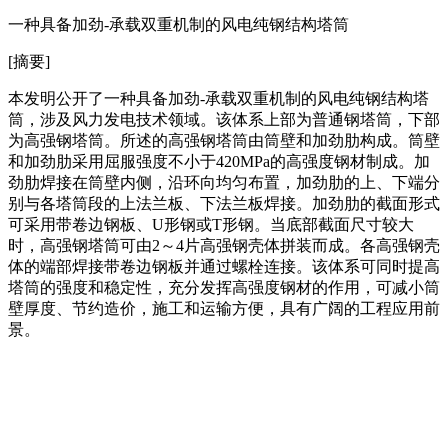
一种具备加劲-承载双重机制的风电纯钢结构塔筒
[摘要]
本发明公开了一种具备加劲-承载双重机制的风电纯钢结构塔
筒，涉及风力发电技术领域。该体系上部为普通钢塔筒，下部
为高强钢塔筒。所述的高强钢塔筒由筒壁和加劲肋构成。筒壁
和加劲肋采用屈服强度不小于420MPa的高强度钢材制成。加
劲肋焊接在筒壁内侧，沿环向均匀布置，加劲肋的上、下端分
别与各塔筒段的上法兰板、下法兰板焊接。加劲肋的截面形式
可采用带卷边钢板、U形钢或T形钢。当底部截面尺寸较大
时，高强钢塔筒可由2～4片高强钢壳体拼装而成。各高强钢壳
体的端部焊接带卷边钢板并通过螺栓连接。该体系可同时提高
塔筒的强度和稳定性，充分发挥高强度钢材的作用，可减小筒
壁厚度、节约造价，施工和运输方便，具有广阔的工程应用前
景。