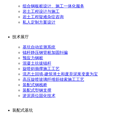
组合钢板桩设计、施工一体化服务
岩土工程设计与施工
岩土工程疑难杂症咨询
私人定制方案设计
技术展厅
基坑自动监测系统
锚杆静压钢管桩加固纠偏
预应力钢桩
混凝土抗拔锚杆
旋喷斜抛撑施工工艺
流态土回填-建筑渣土和废弃泥浆变废为宝
高压旋喷玻璃纤维筋锚索施工工艺
装配式钢栈桥
装配式型钢支撑
淤泥原位固化技术
装配式基坑