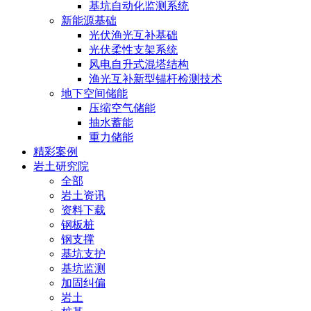
基坑自动化监测系统
新能源基础
光伏渔光互补基础
光伏柔性支架系统
风电自升式混塔结构
渔光互补新型锚杆检测技术
地下空间储能
压缩空气储能
抽水蓄能
重力储能
精彩案例
岩土研究院
全部
岩土资讯
资料下载
钢板桩
钢支撑
基坑支护
基坑监测
加固纠偏
岩土