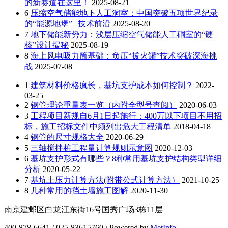
的新赛道在这里！
2025-08-21
6
压缩空气储能地下人工洞室：中国突破五项世界纪录
的“能源地堡” | 技术前沿
2025-08-20
7
地下储能新势力：浅层压缩空气储能人工硐室的“硬
核”设计揭秘
2025-08-19
8
海上风电吸力筒基础：负压“拔火罐”技术突破深海挑
战
2025-07-08
1
建筑材料价格疯长，基坑支护成本如何控制？
2022-
03-25
2
钢管理论重量表一览（内附全型号查阅）
2020-06-03
3
工程项目新规自6月1日起施行：400万以下项目不用招
标，施工招标文件中须列出危大工程清单
2018-04-18
4
钢管的尺寸规格大全
2020-06-29
5
三轴搅拌桩工程量计算规则示意图
2020-12-03
6
基坑支护形式有哪些？8种常用基坑支护结构类型详细
分析
2020-05-22
7
基坑土压力计算方法(附带公式计算方法）
2021-10-25
8
几种常用的挡土墙施工图解
2020-11-30
南京建邺区白龙江东街16号国秀广场3栋11层
400-878-6641 / 025-83615760 / Powered by
MetInfo