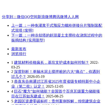
分享到：
微信
QQ空间
新浪微博
腾讯微博
人人网
上一篇
：一种免灌浆干式预应力螺栓拼接分片预制装配
式混塔 [发明]
下一篇
：一种冷却塔的斜混凝土支撑柱在浇筑过程中的
振捣结构 [实用新型]
最新发布
浏览排行
1
建筑材料价格疯长，基坑支护成本如何控制？
2022-
03-25
2
深度剖析！单轴水泥土搅拌桩的六大“痛点”，你遇到
过几个？
2026-05-19
3
恭喜东合南通过江苏省2025年度省级专精特新中小企
业（第二批）认定！
2025-12-05
4
巨石“魔方”如何储能？全国首个百兆瓦级重力储能项
目在江苏如东建成！
2025-08-25
5
老园区逆袭零碳标杆：贵州案例拆解，传统建筑企业