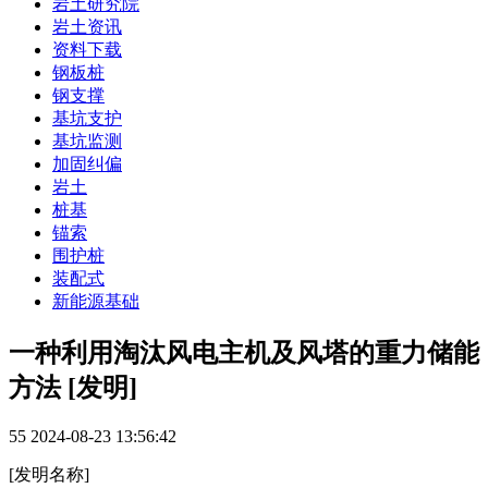
岩土研究院
岩土资讯
资料下载
钢板桩
钢支撑
基坑支护
基坑监测
加固纠偏
岩土
桩基
锚索
围护桩
装配式
新能源基础
一种利用淘汰风电主机及风塔的重力储能
方法 [发明]
55
2024-08-23 13:56:42
[发明名称]