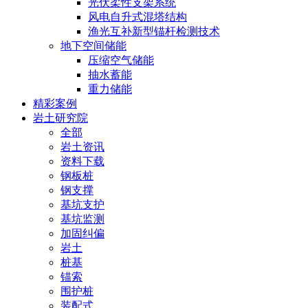
光伏柔性支架系统
风电自升式混塔结构
渔光互补新型锚杆检测技术
地下空间储能
压缩空气储能
抽水蓄能
重力储能
精彩案例
岩土研究院
全部
岩土资讯
资料下载
钢板桩
钢支撑
基坑支护
基坑监测
加固纠偏
岩土
桩基
锚索
围护桩
装配式