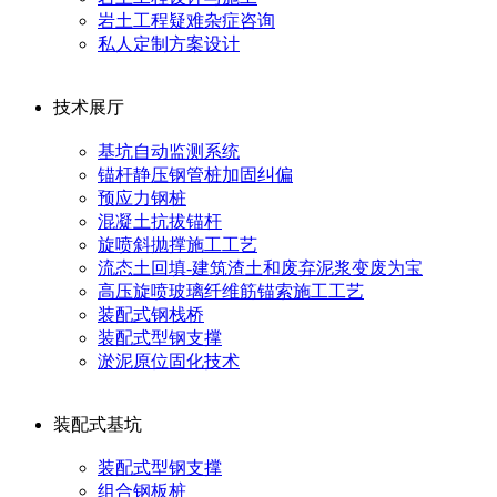
岩土工程疑难杂症咨询
私人定制方案设计
技术展厅
基坑自动监测系统
锚杆静压钢管桩加固纠偏
预应力钢桩
混凝土抗拔锚杆
旋喷斜抛撑施工工艺
流态土回填-建筑渣土和废弃泥浆变废为宝
高压旋喷玻璃纤维筋锚索施工工艺
装配式钢栈桥
装配式型钢支撑
淤泥原位固化技术
装配式基坑
装配式型钢支撑
组合钢板桩