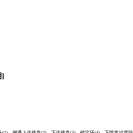
]
侧通上连接盘(2)、下连接盘(3)、锁定环(4)、下喷浆过渡段(5