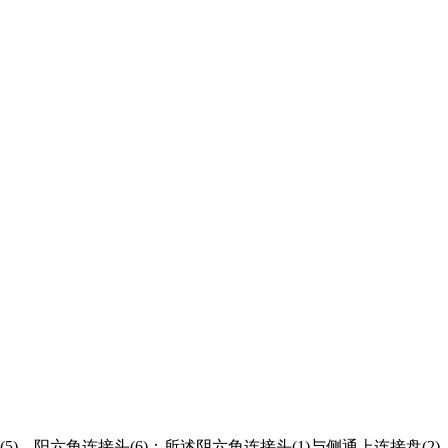
)、阳六角连接头(6)；所述阴六角连接头(1)与侧通上连接盘(2)