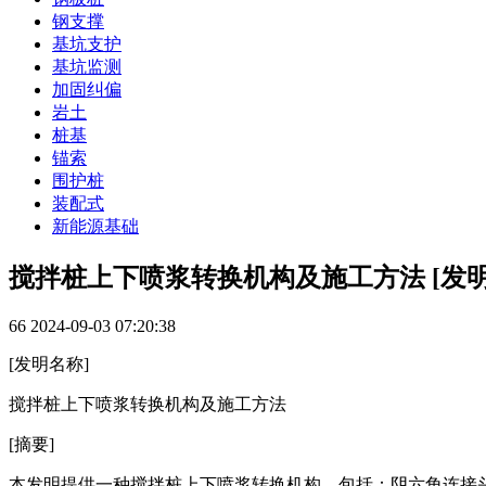
钢支撑
基坑支护
基坑监测
加固纠偏
岩土
桩基
锚索
围护桩
装配式
新能源基础
搅拌桩上下喷浆转换机构及施工方法 [发明
66
2024-09-03 07:20:38
[发明名称]
搅拌桩上下喷浆转换机构及施工方法
[摘要]
本发明提供一种搅拌桩上下喷浆转换机构，包括：阴六角连接头(1)、