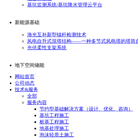
基坑监测系统/基坑降水管理云平台
新能源基础
渔光互补新型锚杆检测技术
风电自升式混塔结构——一种多节式风电塔的塔筒
光伏柔性支架系统
地下空间储能
网站首页
公司动态
技术&服务
全部
服务内容
节约型基础解决方案（设计、优化、咨询）
基坑工程施工
桩基工程施工
地基处理施工
泡沫轻质土施工