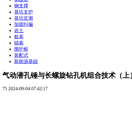
钢支撑
基坑支护
基坑监测
加固纠偏
岩土
桩基
锚索
围护桩
装配式
新能源基础
气动潜孔锤与长螺旋钻孔机组合技术（上
75
2024-09-04 07:42:17