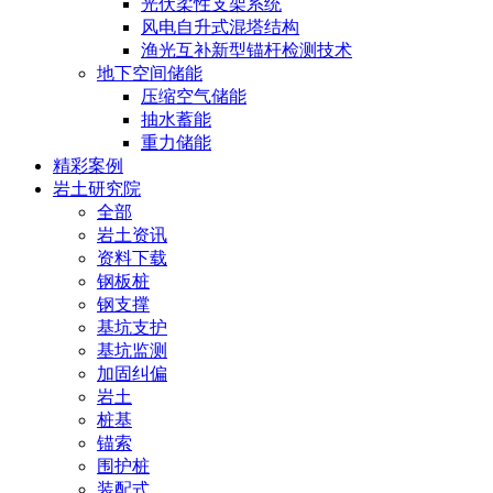
光伏柔性支架系统
风电自升式混塔结构
渔光互补新型锚杆检测技术
地下空间储能
压缩空气储能
抽水蓄能
重力储能
精彩案例
岩土研究院
全部
岩土资讯
资料下载
钢板桩
钢支撑
基坑支护
基坑监测
加固纠偏
岩土
桩基
锚索
围护桩
装配式