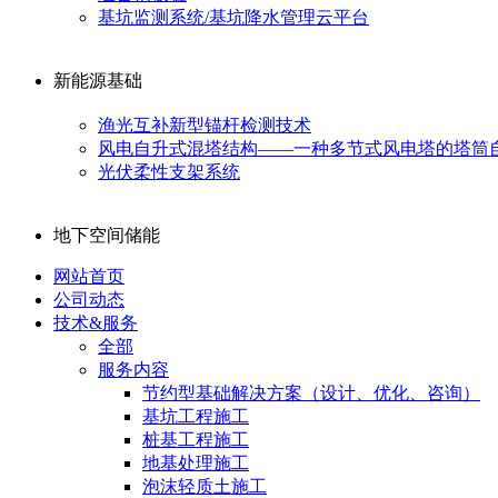
基坑监测系统/基坑降水管理云平台
新能源基础
渔光互补新型锚杆检测技术
风电自升式混塔结构——一种多节式风电塔的塔筒
光伏柔性支架系统
地下空间储能
网站首页
公司动态
技术&服务
全部
服务内容
节约型基础解决方案（设计、优化、咨询）
基坑工程施工
桩基工程施工
地基处理施工
泡沫轻质土施工