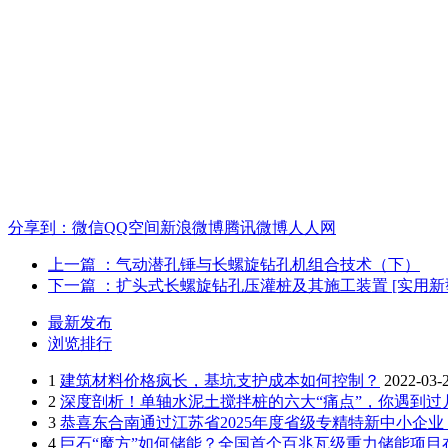
分享到：
微信
QQ空间
新浪微博
腾讯微博
人人网
上一篇
：气动潜孔锤与长螺旋钻孔机组合技术（下）
下一篇
：扩头式长螺旋钻孔压灌桩及其施工装置 [实用新
最新发布
浏览排行
1
建筑材料价格疯长，基坑支护成本如何控制？
2022-03-
2
深度剖析！单轴水泥土搅拌桩的六大“痛点”，你遇到过
3
恭喜东合南通过江苏省2025年度省级专精特新中小企
4
巨石“魔方”如何储能？全国首个百兆瓦级重力储能项目