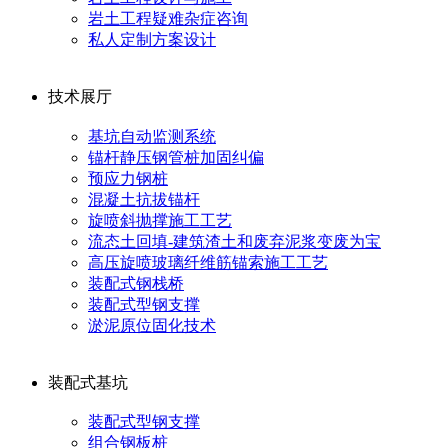
岩土工程疑难杂症咨询
私人定制方案设计
技术展厅
基坑自动监测系统
锚杆静压钢管桩加固纠偏
预应力钢桩
混凝土抗拔锚杆
旋喷斜抛撑施工工艺
流态土回填-建筑渣土和废弃泥浆变废为宝
高压旋喷玻璃纤维筋锚索施工工艺
装配式钢栈桥
装配式型钢支撑
淤泥原位固化技术
装配式基坑
装配式型钢支撑
组合钢板桩