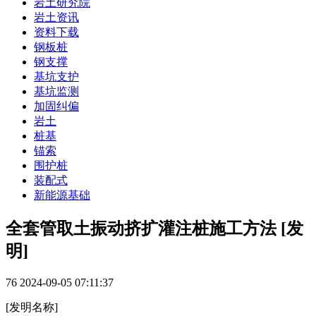
岩土研究院
岩土资讯
资料下载
钢板桩
钢支撑
基坑支护
基坑监测
加固纠偏
岩土
桩基
锚索
围护桩
装配式
新能源基础
全套管取土振动挤扩灌注桩施工方法 [发
明]
76
2024-09-05 07:11:37
[发明名称]