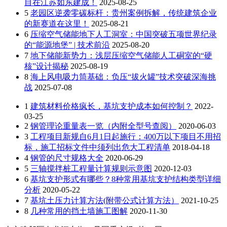
目在江苏如东建成！
2025-08-25
5
老园区逆袭零碳标杆：贵州案例拆解，传统建筑企业
的新赛道在这里！
2025-08-21
6
压缩空气储能地下人工洞室：中国突破五项世界纪录
的“能源地堡” | 技术前沿
2025-08-20
7
地下储能新势力：浅层压缩空气储能人工硐室的“硬
核”设计揭秘
2025-08-19
8
海上风电吸力筒基础：负压“拔火罐”技术突破深海挑
战
2025-07-08
1
建筑材料价格疯长，基坑支护成本如何控制？
2022-
03-25
2
钢管理论重量表一览（内附全型号查阅）
2020-06-03
3
工程项目新规自6月1日起施行：400万以下项目不用招
标，施工招标文件中须列出危大工程清单
2018-04-18
4
钢管的尺寸规格大全
2020-06-29
5
三轴搅拌桩工程量计算规则示意图
2020-12-03
6
基坑支护形式有哪些？8种常用基坑支护结构类型详细
分析
2020-05-22
7
基坑土压力计算方法(附带公式计算方法）
2021-10-25
8
几种常用的挡土墙施工图解
2020-11-30