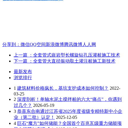
分享到：
微信
QQ空间
新浪微博
腾讯微博
人人网
上一篇
：全套管式嵌岩型长螺旋钻孔压灌桩施工技术
下一篇
：全套管大直径振动取土灌注桩施工新技术
最新发布
浏览排行
1
建筑材料价格疯长，基坑支护成本如何控制？
2022-
03-25
2
深度剖析！单轴水泥土搅拌桩的六大“痛点”，你遇到
过几个？
2026-05-19
3
恭喜东合南通过江苏省2025年度省级专精特新中小企
业（第二批）认定！
2025-12-05
4
巨石“魔方”如何储能？全国首个百兆瓦级重力储能项