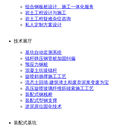
组合钢板桩设计、施工一体化服务
岩土工程设计与施工
岩土工程疑难杂症咨询
私人定制方案设计
技术展厅
基坑自动监测系统
锚杆静压钢管桩加固纠偏
预应力钢桩
混凝土抗拔锚杆
旋喷斜抛撑施工工艺
流态土回填-建筑渣土和废弃泥浆变废为宝
高压旋喷玻璃纤维筋锚索施工工艺
装配式钢栈桥
装配式型钢支撑
淤泥原位固化技术
装配式基坑