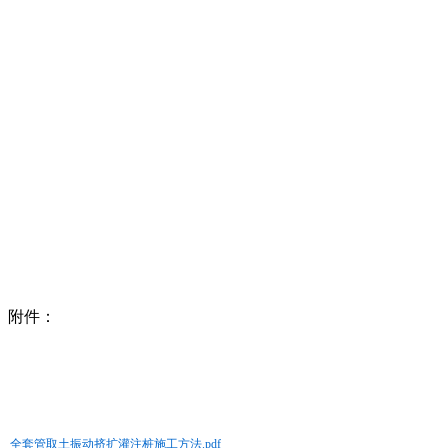
附件：
全套管取土振动挤扩灌注桩施工方法.pdf