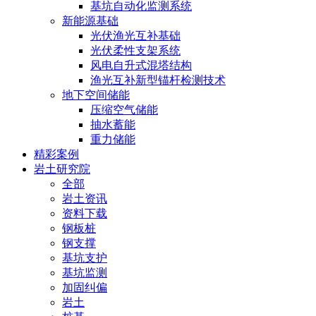
基坑自动化监测系统
新能源基础
光伏渔光互补基础
光伏柔性支架系统
风电自升式混塔结构
渔光互补新型锚杆检测技术
地下空间储能
压缩空气储能
抽水蓄能
重力储能
精彩案例
岩土研究院
全部
岩土资讯
资料下载
钢板桩
钢支撑
基坑支护
基坑监测
加固纠偏
岩土