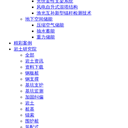
光伏柔性支架系统
风电自升式混塔结构
渔光互补新型锚杆检测技术
地下空间储能
压缩空气储能
抽水蓄能
重力储能
精彩案例
岩土研究院
全部
岩土资讯
资料下载
钢板桩
钢支撑
基坑支护
基坑监测
加固纠偏
岩土
桩基
锚索
围护桩
装配式