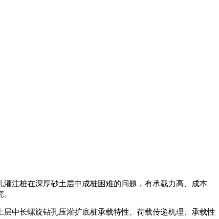
孔灌注桩在深厚砂土层中成桩困难的问题，有承载力高、成本
究。
土层中长螺旋钻孔压灌扩底桩承载特性、荷载传递机理、承载性