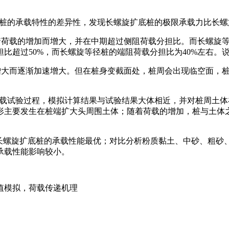
扩底桩的承载特性的差异性，发现长螺旋扩底桩的极限承载力比长螺
随着荷载的增加而增大，并在中期超过侧阻荷载分担比。而长螺旋
比超过50%，而长螺旋等径桩的端阻荷载分担比为40%左右。
度增大而逐渐加速增大。但在桩身变截面处，桩周会出现临空面，
桩静载试验过程，模拟计算结果与试验结果大体相近，并对桩周土
形主要发生在桩端扩大头周围土体；随着荷载的增加，桩与土体
2.0时长螺旋扩底桩的承载性能最优；对比分析粉质黏土、中砂、
承载性能影响较小。
值模拟，荷载传递机理