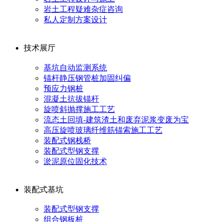
岩土工程疑难杂症咨询
私人定制方案设计
技术展厅
基坑自动监测系统
锚杆静压钢管桩加固纠偏
预应力钢桩
混凝土抗拔锚杆
旋喷斜抛撑施工工艺
流态土回填-建筑渣土和废弃泥浆变废为宝
高压旋喷玻璃纤维筋锚索施工工艺
装配式钢栈桥
装配式型钢支撑
淤泥原位固化技术
装配式基坑
装配式型钢支撑
组合钢板桩