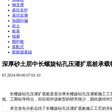
钢支撑
基坑支护
基坑监测
加固纠偏
岩土
桩基
锚索
围护桩
装配式
新能源基础
深厚砂土层中长螺旋钻孔压灌扩底桩承载
83
2024-09-06 07:01:10
长螺旋钻孔压灌扩底桩是首次将长螺旋钻孔压灌桩施工工
低、工期短等特点，但目前对该桩型的研究很少，因此亟待对
本文首先分析总结了长螺旋钻孔压灌扩底桩施工工艺的关