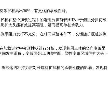
旋等径桩高出30%，有更优的承载性能。
等径桩在整个加载过程中的端阻分担荷载比都小于侧阻分担荷载
说明扩大头能有效提高端阻，进而提高单桩承载力。
桩侧摩阻力发挥不充分。在相同试验条件下，长螺旋扩底桩的侧
体在加载过程中变形性状进行分析，发现桩周土体的竖向变形呈
之间发生滑移，变截面处出现临空面，塑性变形区域往扩大头下
粗砂、砾砂这四种持力层对长螺旋扩底桩的承载性能的影响，发现持