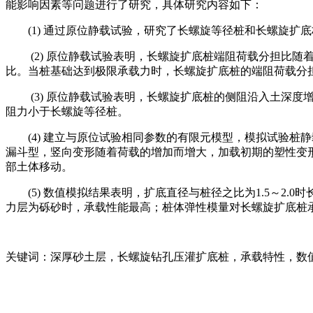
能影响因素等问题进行了研究，具体研究内容如下：
(1) 通过原位静载试验，研究了长螺旋等径桩和长螺旋
(2) 原位静载试验表明，长螺旋扩底桩端阻荷载分担比
比。当桩基础达到极限承载力时，长螺旋扩底桩的端阻荷载分担
(3) 原位静载试验表明，长螺旋扩底桩的侧阻沿入土深
阻力小于长螺旋等径桩。
(4) 建立与原位试验相同参数的有限元模型，模拟试验
漏斗型，竖向变形随着荷载的增加而增大，加载初期的塑性变
部土体移动。
(5) 数值模拟结果表明，扩底直径与桩径之比为1.5～
力层为砾砂时，承载性能最高；桩体弹性模量对长螺旋扩底桩
关键词：深厚砂土层，长螺旋钻孔压灌扩底桩，承载特性，数