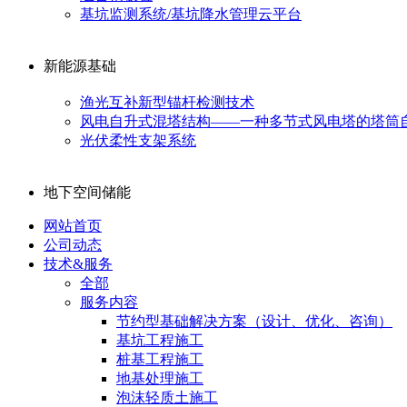
基坑监测系统/基坑降水管理云平台
新能源基础
渔光互补新型锚杆检测技术
风电自升式混塔结构——一种多节式风电塔的塔筒
光伏柔性支架系统
地下空间储能
网站首页
公司动态
技术&服务
全部
服务内容
节约型基础解决方案（设计、优化、咨询）
基坑工程施工
桩基工程施工
地基处理施工
泡沫轻质土施工