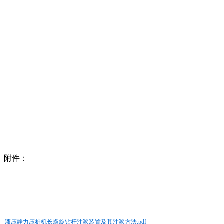
附件：
液压静力压桩机长螺旋钻杆注浆装置及其注浆方法.pdf