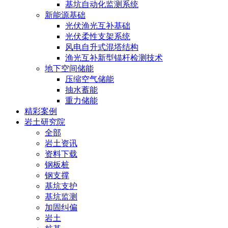
基坑自动化监测系统
新能源基础
光伏渔光互补基础
光伏柔性支架系统
风电自升式混塔结构
渔光互补新型锚杆检测技术
地下空间储能
压缩空气储能
抽水蓄能
重力储能
精彩案例
岩土研究院
全部
岩土资讯
资料下载
钢板桩
钢支撑
基坑支护
基坑监测
加固纠偏
岩土