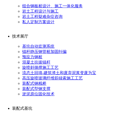
组合钢板桩设计、施工一体化服务
岩土工程设计与施工
岩土工程疑难杂症咨询
私人定制方案设计
技术展厅
基坑自动监测系统
锚杆静压钢管桩加固纠偏
预应力钢桩
混凝土抗拔锚杆
旋喷斜抛撑施工工艺
流态土回填-建筑渣土和废弃泥浆变废为宝
高压旋喷玻璃纤维筋锚索施工工艺
装配式钢栈桥
装配式型钢支撑
淤泥原位固化技术
装配式基坑