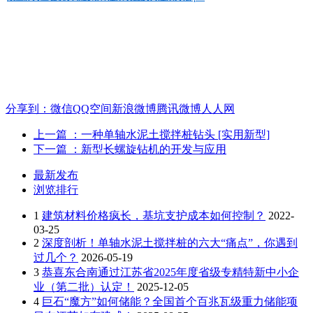
分享到：
微信
QQ空间
新浪微博
腾讯微博
人人网
上一篇
：一种单轴水泥土搅拌桩钻头 [实用新型]
下一篇
：新型长螺旋钻机的开发与应用
最新发布
浏览排行
1
建筑材料价格疯长，基坑支护成本如何控制？
2022-
03-25
2
深度剖析！单轴水泥土搅拌桩的六大“痛点”，你遇到
过几个？
2026-05-19
3
恭喜东合南通过江苏省2025年度省级专精特新中小企
业（第二批）认定！
2025-12-05
4
巨石“魔方”如何储能？全国首个百兆瓦级重力储能项