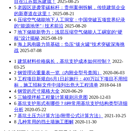
目在江苏如东建成！
2025-08-25
5
老园区逆袭零碳标杆：贵州案例拆解，传统建筑企业
的新赛道在这里！
2025-08-21
6
压缩空气储能地下人工洞室：中国突破五项世界纪录
的“能源地堡” | 技术前沿
2025-08-20
7
地下储能新势力：浅层压缩空气储能人工硐室的“硬
核”设计揭秘
2025-08-19
8
海上风电吸力筒基础：负压“拔火罐”技术突破深海挑
战
2025-07-08
1
建筑材料价格疯长，基坑支护成本如何控制？
2022-
03-25
2
钢管理论重量表一览（内附全型号查阅）
2020-06-03
3
工程项目新规自6月1日起施行：400万以下项目不用招
标，施工招标文件中须列出危大工程清单
2018-04-18
4
钢管的尺寸规格大全
2020-06-29
5
三轴搅拌桩工程量计算规则示意图
2020-12-03
6
基坑支护形式有哪些？8种常用基坑支护结构类型详细
分析
2020-05-22
7
基坑土压力计算方法(附带公式计算方法）
2021-10-25
8
几种常用的挡土墙施工图解
2020-11-30