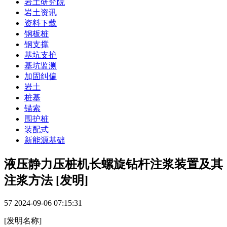
岩土研究院
岩土资讯
资料下载
钢板桩
钢支撑
基坑支护
基坑监测
加固纠偏
岩土
桩基
锚索
围护桩
装配式
新能源基础
液压静力压桩机长螺旋钻杆注浆装置及其
注浆方法 [发明]
57
2024-09-06 07:15:31
[发明名称]