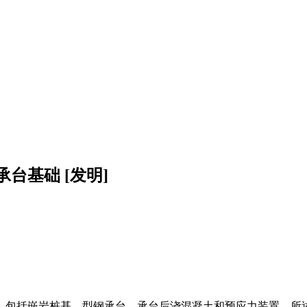
台基础 [发明]
，包括嵌岩桩基、型钢承台、承台后浇混凝土和预应力装置，所