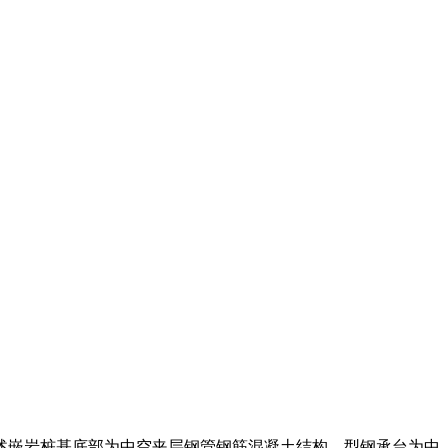
述嵌岩桩基底部为中空夹层钢管钢筋混凝土结构，型钢承台为中