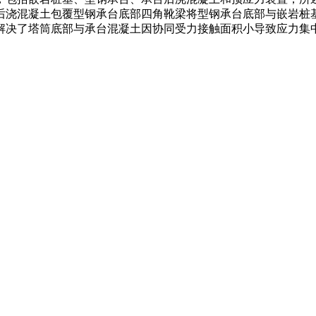
后浇混凝土包覆型钢承台底部四角靴梁将型钢承台底部与嵌岩桩
解决了塔筒底部与承台混凝土因协同受力接触面积小导致应力集