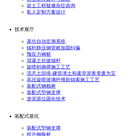
岩土工程疑难杂症咨询
私人定制方案设计
技术展厅
基坑自动监测系统
锚杆静压钢管桩加固纠偏
预应力钢桩
混凝土抗拔锚杆
旋喷斜抛撑施工工艺
流态土回填-建筑渣土和废弃泥浆变废为宝
高压旋喷玻璃纤维筋锚索施工工艺
装配式钢栈桥
装配式型钢支撑
淤泥原位固化技术
装配式基坑
装配式型钢支撑
组合钢板桩