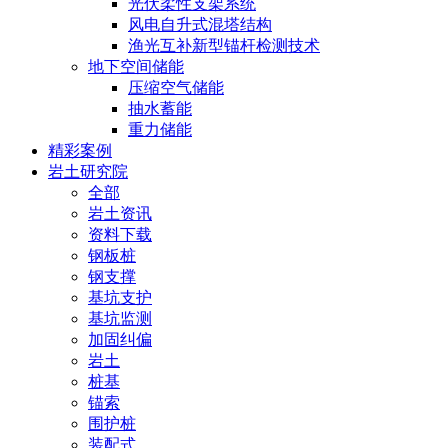
光伏柔性支架系统
风电自升式混塔结构
渔光互补新型锚杆检测技术
地下空间储能
压缩空气储能
抽水蓄能
重力储能
精彩案例
岩土研究院
全部
岩土资讯
资料下载
钢板桩
钢支撑
基坑支护
基坑监测
加固纠偏
岩土
桩基
锚索
围护桩
装配式