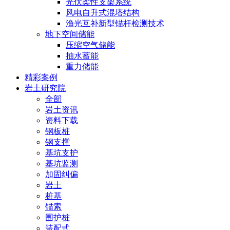
光伏柔性支架系统
风电自升式混塔结构
渔光互补新型锚杆检测技术
地下空间储能
压缩空气储能
抽水蓄能
重力储能
精彩案例
岩土研究院
全部
岩土资讯
资料下载
钢板桩
钢支撑
基坑支护
基坑监测
加固纠偏
岩土
桩基
锚索
围护桩
装配式