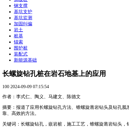
钢支撑
基坑支护
基坑监测
加固纠偏
岩土
桩基
锚索
围护桩
装配式
新能源基础
长螺旋钻孔桩在岩石地基上的应用
100
2024-09-09 07:15:54
作者：李式仁、陶义、马建文、陈德文
摘要：报道了应用长螺旋钻孔方法、锥螺旋凿岩钻头及钻孔胝
靠、高效的方法。
关键词：长螺旋钻孔，嵌岩桩，施工工艺，锥螺旋凿岩钻头，