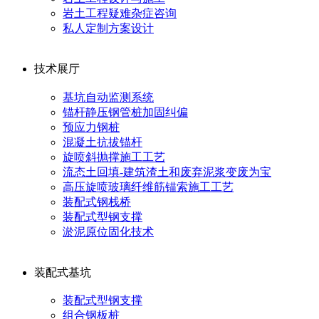
岩土工程疑难杂症咨询
私人定制方案设计
技术展厅
基坑自动监测系统
锚杆静压钢管桩加固纠偏
预应力钢桩
混凝土抗拔锚杆
旋喷斜抛撑施工工艺
流态土回填-建筑渣土和废弃泥浆变废为宝
高压旋喷玻璃纤维筋锚索施工工艺
装配式钢栈桥
装配式型钢支撑
淤泥原位固化技术
装配式基坑
装配式型钢支撑
组合钢板桩