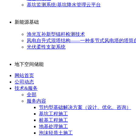
基坑监测系统/基坑降水管理云平台
新能源基础
渔光互补新型锚杆检测技术
风电自升式混塔结构——一种多节式风电塔的塔筒
光伏柔性支架系统
地下空间储能
网站首页
公司动态
技术&服务
全部
服务内容
节约型基础解决方案（设计、优化、咨询）
基坑工程施工
桩基工程施工
地基处理施工
泡沫轻质土施工