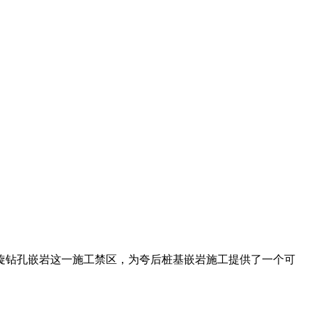
旋钻孔嵌岩这一施工禁区，为夸后桩基嵌岩施工提供了一个可