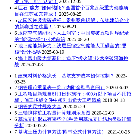
业（第二批）认定！
2025-12-05
4
巨石“魔方”如何储能？全国首个百兆瓦级重力储能项
目在江苏如东建成！
2025-08-25
5
老园区逆袭零碳标杆：贵州案例拆解，传统建筑企业
的新赛道在这里！
2025-08-21
6
压缩空气储能地下人工洞室：中国突破五项世界纪录
的“能源地堡” | 技术前沿
2025-08-20
7
地下储能新势力：浅层压缩空气储能人工硐室的“硬
核”设计揭秘
2025-08-19
8
海上风电吸力筒基础：负压“拔火罐”技术突破深海挑
战
2025-07-08
1
建筑材料价格疯长，基坑支护成本如何控制？
2022-
03-25
2
钢管理论重量表一览（内附全型号查阅）
2020-06-03
3
工程项目新规自6月1日起施行：400万以下项目不用招
标，施工招标文件中须列出危大工程清单
2018-04-18
4
钢管的尺寸规格大全
2020-06-29
5
三轴搅拌桩工程量计算规则示意图
2020-12-03
6
基坑支护形式有哪些？8种常用基坑支护结构类型详细
分析
2020-05-22
7
基坑土压力计算方法(附带公式计算方法）
2021-10-25