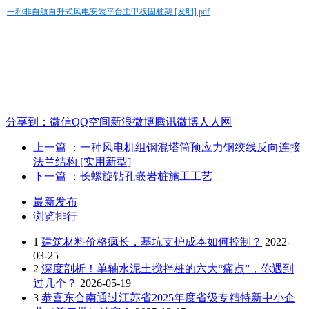
一种非自航自升式风电安装平台主甲板固桩架 [发明].pdf
分享到：
微信
QQ空间
新浪微博
腾讯微博
人人网
上一篇
：一种风电机组钢混塔筒预应力钢绞线反向连接
法兰结构 [实用新型]
下一篇
：长螺旋钻孔嵌岩桩施工工艺
最新发布
浏览排行
1
建筑材料价格疯长，基坑支护成本如何控制？
2022-
03-25
2
深度剖析！单轴水泥土搅拌桩的六大“痛点”，你遇到
过几个？
2026-05-19
3
恭喜东合南通过江苏省2025年度省级专精特新中小企