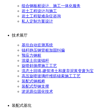
组合钢板桩设计、施工一体化服务
岩土工程设计与施工
岩土工程疑难杂症咨询
私人定制方案设计
技术展厅
基坑自动监测系统
锚杆静压钢管桩加固纠偏
预应力钢桩
混凝土抗拔锚杆
旋喷斜抛撑施工工艺
流态土回填-建筑渣土和废弃泥浆变废为宝
高压旋喷玻璃纤维筋锚索施工工艺
装配式钢栈桥
装配式型钢支撑
淤泥原位固化技术
装配式基坑