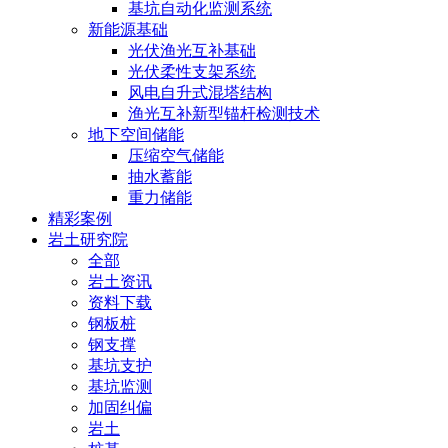
基坑自动化监测系统
新能源基础
光伏渔光互补基础
光伏柔性支架系统
风电自升式混塔结构
渔光互补新型锚杆检测技术
地下空间储能
压缩空气储能
抽水蓄能
重力储能
精彩案例
岩土研究院
全部
岩土资讯
资料下载
钢板桩
钢支撑
基坑支护
基坑监测
加固纠偏
岩土