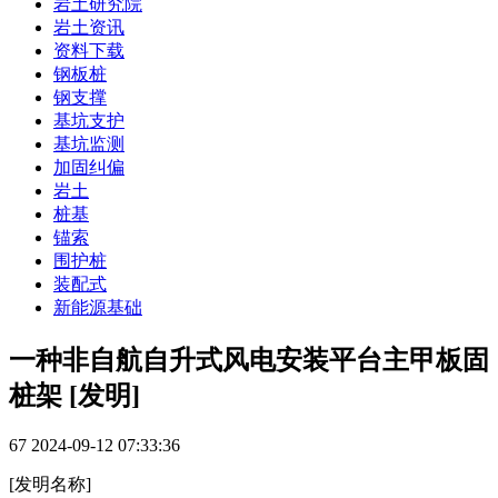
岩土研究院
岩土资讯
资料下载
钢板桩
钢支撑
基坑支护
基坑监测
加固纠偏
岩土
桩基
锚索
围护桩
装配式
新能源基础
一种非自航自升式风电安装平台主甲板固
桩架 [发明]
67
2024-09-12 07:33:36
[发明名称]