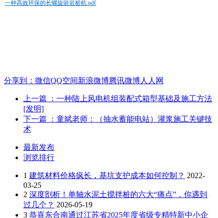
一种高效环保的长螺旋嵌岩桩机.pdf
分享到：
微信
QQ空间
新浪微博
腾讯微博
人人网
上一篇
：一种陆上风电机组装配式箱型基础及施工方法
[发明]
下一篇
：童斌老师：（抽水蓄能电站）灌浆施工关键技
术
最新发布
浏览排行
1
建筑材料价格疯长，基坑支护成本如何控制？
2022-
03-25
2
深度剖析！单轴水泥土搅拌桩的六大“痛点”，你遇到
过几个？
2026-05-19
3
恭喜东合南通过江苏省2025年度省级专精特新中小企