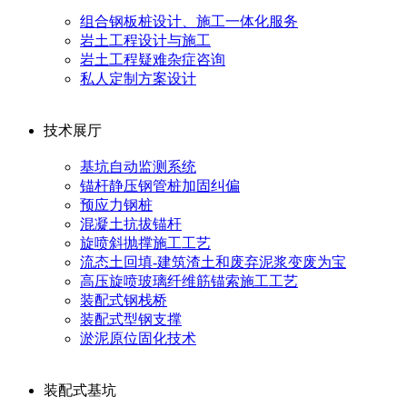
组合钢板桩设计、施工一体化服务
岩土工程设计与施工
岩土工程疑难杂症咨询
私人定制方案设计
技术展厅
基坑自动监测系统
锚杆静压钢管桩加固纠偏
预应力钢桩
混凝土抗拔锚杆
旋喷斜抛撑施工工艺
流态土回填-建筑渣土和废弃泥浆变废为宝
高压旋喷玻璃纤维筋锚索施工工艺
装配式钢栈桥
装配式型钢支撑
淤泥原位固化技术
装配式基坑