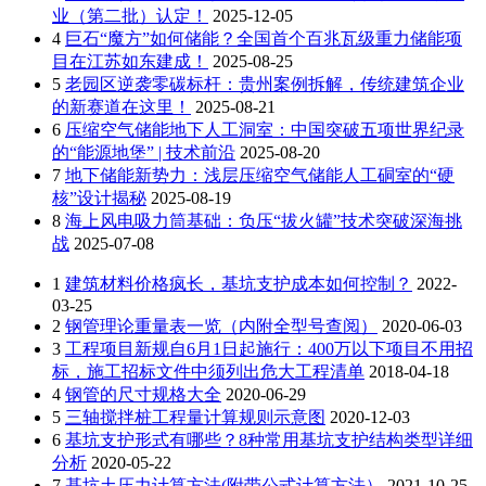
业（第二批）认定！
2025-12-05
4
巨石“魔方”如何储能？全国首个百兆瓦级重力储能项
目在江苏如东建成！
2025-08-25
5
老园区逆袭零碳标杆：贵州案例拆解，传统建筑企业
的新赛道在这里！
2025-08-21
6
压缩空气储能地下人工洞室：中国突破五项世界纪录
的“能源地堡” | 技术前沿
2025-08-20
7
地下储能新势力：浅层压缩空气储能人工硐室的“硬
核”设计揭秘
2025-08-19
8
海上风电吸力筒基础：负压“拔火罐”技术突破深海挑
战
2025-07-08
1
建筑材料价格疯长，基坑支护成本如何控制？
2022-
03-25
2
钢管理论重量表一览（内附全型号查阅）
2020-06-03
3
工程项目新规自6月1日起施行：400万以下项目不用招
标，施工招标文件中须列出危大工程清单
2018-04-18
4
钢管的尺寸规格大全
2020-06-29
5
三轴搅拌桩工程量计算规则示意图
2020-12-03
6
基坑支护形式有哪些？8种常用基坑支护结构类型详细
分析
2020-05-22
7
基坑土压力计算方法(附带公式计算方法）
2021-10-25