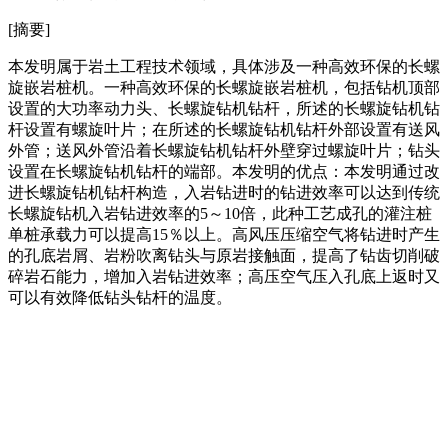
[摘要]
本发明属于岩土工程技术领域，具体涉及一种高效环保的长螺
旋嵌岩桩机。一种高效环保的长螺旋嵌岩桩机，包括钻机顶部
设置的大功率动力头、长螺旋钻机钻杆，所述的长螺旋钻机钻
杆设置有螺旋叶片；在所述的长螺旋钻机钻杆外部设置有送风
外管；送风外管沿着长螺旋钻机钻杆外壁穿过螺旋叶片；钻头
设置在长螺旋钻机钻杆的端部。本发明的优点：本发明通过改
进长螺旋钻机钻杆构造，入岩钻进时的钻进效率可以达到传统
长螺旋钻机入岩钻进效率的5～10倍，此种工艺成孔的灌注桩
单桩承载力可以提高15％以上。高风压压缩空气将钻进时产生
的孔底岩屑、岩粉吹离钻头与原岩接触面，提高了钻齿切削破
碎岩石能力，增加入岩钻进效率；高压空气压入孔底上返时又
可以有效降低钻头钻杆的温度。