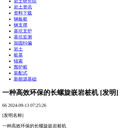
岩土研究院
岩土资讯
资料下载
钢板桩
钢支撑
基坑支护
基坑监测
加固纠偏
岩土
桩基
锚索
围护桩
装配式
新能源基础
一种高效环保的长螺旋嵌岩桩机 [发明]
66
2024-09-13 07:25:26
[发明名称]
一种高效环保的长螺旋嵌岩桩机