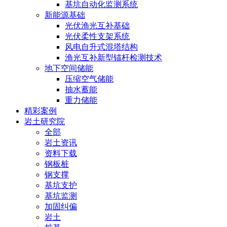
基坑自动化监测系统
新能源基础
光伏渔光互补基础
光伏柔性支架系统
风电自升式混塔结构
渔光互补新型锚杆检测技术
地下空间储能
压缩空气储能
抽水蓄能
重力储能
精彩案例
岩土研究院
全部
岩土资讯
资料下载
钢板桩
钢支撑
基坑支护
基坑监测
加固纠偏
岩土