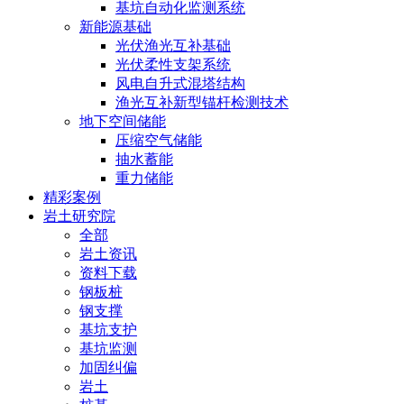
基坑自动化监测系统
新能源基础
光伏渔光互补基础
光伏柔性支架系统
风电自升式混塔结构
渔光互补新型锚杆检测技术
地下空间储能
压缩空气储能
抽水蓄能
重力储能
精彩案例
岩土研究院
全部
岩土资讯
资料下载
钢板桩
钢支撑
基坑支护
基坑监测
加固纠偏
岩土