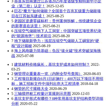
3
恭喜东合南通过江苏省2025年度省级专精特新中小企
业（第二批）认定！
2025-12-05
4
巨石“魔方”如何储能？全国首个百兆瓦级重力储能项
目在江苏如东建成！
2025-08-25
5
老园区逆袭零碳标杆：贵州案例拆解，传统建筑企业
的新赛道在这里！
2025-08-21
6
压缩空气储能地下人工洞室：中国突破五项世界纪录
的“能源地堡” | 技术前沿
2025-08-20
7
地下储能新势力：浅层压缩空气储能人工硐室的“硬
核”设计揭秘
2025-08-19
8
海上风电吸力筒基础：负压“拔火罐”技术突破深海挑
战
2025-07-08
1
建筑材料价格疯长，基坑支护成本如何控制？
2022-
03-25
2
钢管理论重量表一览（内附全型号查阅）
2020-06-03
3
工程项目新规自6月1日起施行：400万以下项目不用招
标，施工招标文件中须列出危大工程清单
2018-04-18
4
钢管的尺寸规格大全
2020-06-29
5
三轴搅拌桩工程量计算规则示意图
2020-12-03
6
基坑支护形式有哪些？8种常用基坑支护结构类型详细
分析
2020-05-22