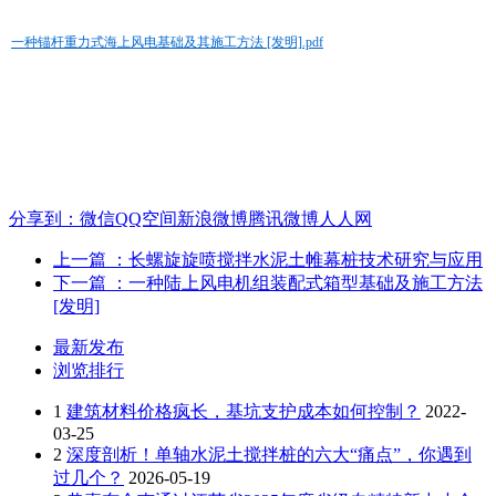
一种锚杆重力式海上风电基础及其施工方法 [发明].pdf
分享到：
微信
QQ空间
新浪微博
腾讯微博
人人网
上一篇
：长螺旋旋喷搅拌水泥土帷幕桩技术研究与应用
下一篇
：一种陆上风电机组装配式箱型基础及施工方法
[发明]
最新发布
浏览排行
1
建筑材料价格疯长，基坑支护成本如何控制？
2022-
03-25
2
深度剖析！单轴水泥土搅拌桩的六大“痛点”，你遇到
过几个？
2026-05-19