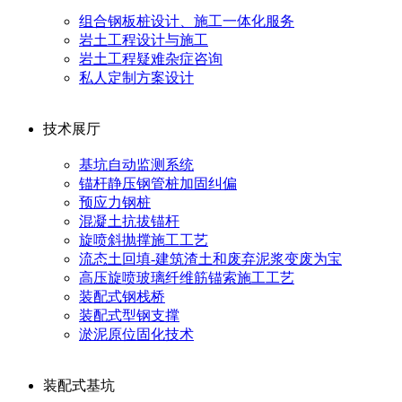
组合钢板桩设计、施工一体化服务
岩土工程设计与施工
岩土工程疑难杂症咨询
私人定制方案设计
技术展厅
基坑自动监测系统
锚杆静压钢管桩加固纠偏
预应力钢桩
混凝土抗拔锚杆
旋喷斜抛撑施工工艺
流态土回填-建筑渣土和废弃泥浆变废为宝
高压旋喷玻璃纤维筋锚索施工工艺
装配式钢栈桥
装配式型钢支撑
淤泥原位固化技术
装配式基坑