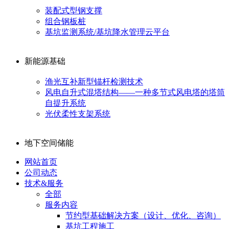
装配式型钢支撑
组合钢板桩
基坑监测系统/基坑降水管理云平台
新能源基础
渔光互补新型锚杆检测技术
风电自升式混塔结构——一种多节式风电塔的塔筒
自提升系统
光伏柔性支架系统
地下空间储能
网站首页
公司动态
技术&服务
全部
服务内容
节约型基础解决方案（设计、优化、咨询）
基坑工程施工