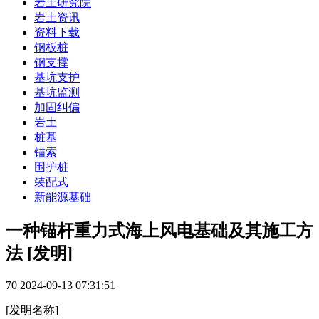
岩土研究院
岩土资讯
资料下载
钢板桩
钢支撑
基坑支护
基坑监测
加固纠偏
岩土
桩基
锚索
围护桩
装配式
新能源基础
一种锚杆重力式海上风电基础及其施工方
法 [发明]
70
2024-09-13 07:31:51
[发明名称]