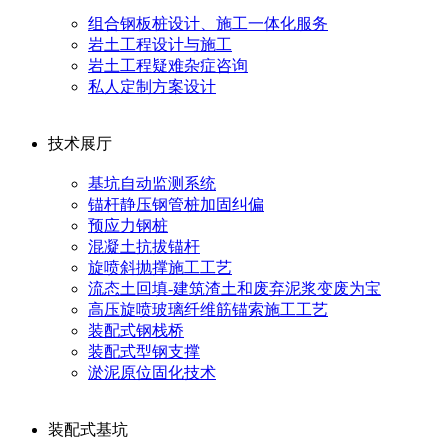
组合钢板桩设计、施工一体化服务
岩土工程设计与施工
岩土工程疑难杂症咨询
私人定制方案设计
技术展厅
基坑自动监测系统
锚杆静压钢管桩加固纠偏
预应力钢桩
混凝土抗拔锚杆
旋喷斜抛撑施工工艺
流态土回填-建筑渣土和废弃泥浆变废为宝
高压旋喷玻璃纤维筋锚索施工工艺
装配式钢栈桥
装配式型钢支撑
淤泥原位固化技术
装配式基坑