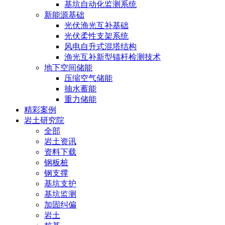
基坑自动化监测系统
新能源基础
光伏渔光互补基础
光伏柔性支架系统
风电自升式混塔结构
渔光互补新型锚杆检测技术
地下空间储能
压缩空气储能
抽水蓄能
重力储能
精彩案例
岩土研究院
全部
岩土资讯
资料下载
钢板桩
钢支撑
基坑支护
基坑监测
加固纠偏
岩土