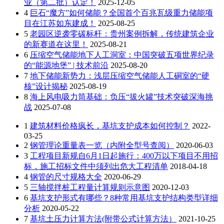
业（第二批）认定！
2025-12-05
4
巨石“魔方”如何储能？全国首个百兆瓦级重力储能项
目在江苏如东建成！
2025-08-25
5
老园区逆袭零碳标杆：贵州案例拆解，传统建筑企业
的新赛道在这里！
2025-08-21
6
压缩空气储能地下人工洞室：中国突破五项世界纪录
的“能源地堡” | 技术前沿
2025-08-20
7
地下储能新势力：浅层压缩空气储能人工硐室的“硬
核”设计揭秘
2025-08-19
8
海上风电吸力筒基础：负压“拔火罐”技术突破深海挑
战
2025-07-08
1
建筑材料价格疯长，基坑支护成本如何控制？
2022-
03-25
2
钢管理论重量表一览（内附全型号查阅）
2020-06-03
3
工程项目新规自6月1日起施行：400万以下项目不用招
标，施工招标文件中须列出危大工程清单
2018-04-18
4
钢管的尺寸规格大全
2020-06-29
5
三轴搅拌桩工程量计算规则示意图
2020-12-03
6
基坑支护形式有哪些？8种常用基坑支护结构类型详细
分析
2020-05-22
7
基坑土压力计算方法(附带公式计算方法）
2021-10-25