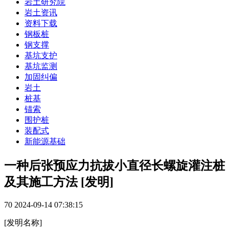
岩土研究院
岩土资讯
资料下载
钢板桩
钢支撑
基坑支护
基坑监测
加固纠偏
岩土
桩基
锚索
围护桩
装配式
新能源基础
一种后张预应力抗拔小直径长螺旋灌注桩
及其施工方法 [发明]
70
2024-09-14 07:38:15
[发明名称]