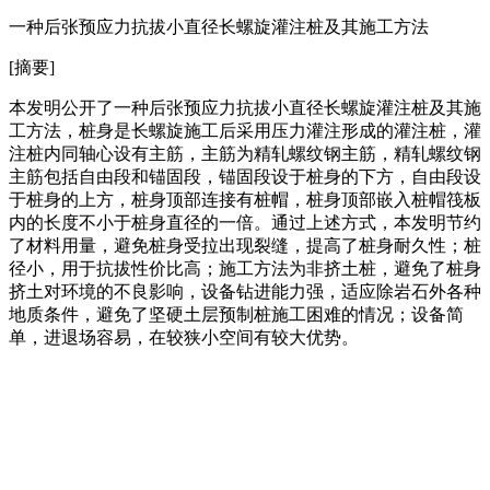
一种后张预应力抗拔小直径长螺旋灌注桩及其施工方法
[摘要]
本发明公开了一种后张预应力抗拔小直径长螺旋灌注桩及其施
工方法，桩身是长螺旋施工后采用压力灌注形成的灌注桩，灌
注桩内同轴心设有主筋，主筋为精轧螺纹钢主筋，精轧螺纹钢
主筋包括自由段和锚固段，锚固段设于桩身的下方，自由段设
于桩身的上方，桩身顶部连接有桩帽，桩身顶部嵌入桩帽筏板
内的长度不小于桩身直径的一倍。通过上述方式，本发明节约
了材料用量，避免桩身受拉出现裂缝，提高了桩身耐久性；桩
径小，用于抗拔性价比高；施工方法为非挤土桩，避免了桩身
挤土对环境的不良影响，设备钻进能力强，适应除岩石外各种
地质条件，避免了坚硬土层预制桩施工困难的情况；设备简
单，进退场容易，在较狭小空间有较大优势。