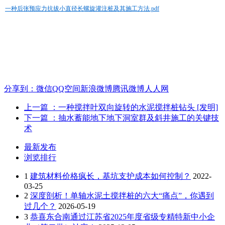
一种后张预应力抗拔小直径长螺旋灌注桩及其施工方法.pdf
分享到：
微信
QQ空间
新浪微博
腾讯微博
人人网
上一篇
：一种搅拌叶双向旋转的水泥搅拌桩钻头 [发明]
下一篇
：抽水蓄能地下地下洞室群及斜井施工的关键技
术
最新发布
浏览排行
1
建筑材料价格疯长，基坑支护成本如何控制？
2022-
03-25
2
深度剖析！单轴水泥土搅拌桩的六大“痛点”，你遇到
过几个？
2026-05-19
3
恭喜东合南通过江苏省2025年度省级专精特新中小企