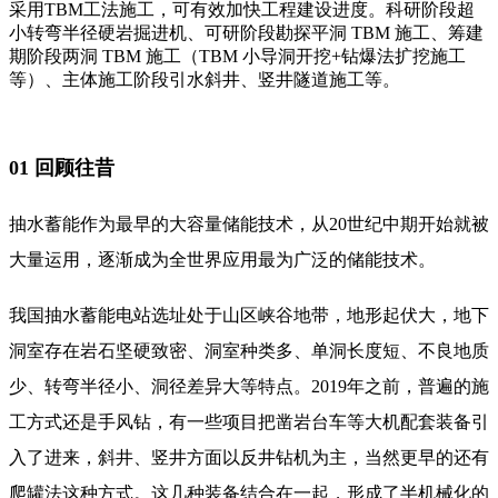
采用TBM工法施工，可有效加快工程建设进度。科研阶段超
小转弯半径硬岩掘进机、可研阶段勘探平洞 TBM 施工、筹建
期阶段两洞 TBM 施工（TBM 小导洞开挖+钻爆法扩挖施工
等）、主体施工阶段引水斜井、竖井隧道施工等。
01 回顾往昔
抽水蓄能作为最早的大容量储能技术，从20世纪中期开始就被
大量运用，逐渐成为全世界应用最为广泛的储能技术。
我国抽水蓄能电站选址处于山区峡谷地带，地形起伏大，地下
洞室存在岩石坚硬致密、洞室种类多、单洞长度短、不良地质
少、转弯半径小、洞径差异大等特点。2019年之前，普遍的施
工方式还是手风钻，有一些项目把凿岩台车等大机配套装备引
入了进来，斜井、竖井方面以反井钻机为主，当然更早的还有
爬罐法这种方式。这几种装备结合在一起，形成了半机械化的