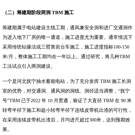
（二）筹建期阶段两洞 TBM 施工
筹建期属于电站建设主线工期，通风兼安全洞和进厂交通洞作
为进入地下厂房的唯一通道，施工进度尤为重要。通常情况下
采用传统钻爆法或三臂凿岩台车施工，施工进度指标100-150
米/月，整体施工工期均在一年以上。通过研究，将几种TBM
工法试点引入两洞建设。
一个是河北抚宁抽水蓄能电站，为了充分发挥 TBM 施工长洞
室的优势，对交通洞、通风洞的洞线、洞径适当调整，“抚宁
号”TBM 已于2022 年 10 月贯通，验证了大直径 TBM 在 90 米
转弯半径下施工和超小转弯半径下连续皮带机出渣的可行性，
在采用连续皮带机出渣后，月均进尺超过300米，达到预期效
果。