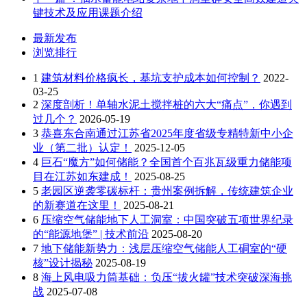
键技术及应用课题介绍
最新发布
浏览排行
1
建筑材料价格疯长，基坑支护成本如何控制？
2022-
03-25
2
深度剖析！单轴水泥土搅拌桩的六大“痛点”，你遇到
过几个？
2026-05-19
3
恭喜东合南通过江苏省2025年度省级专精特新中小企
业（第二批）认定！
2025-12-05
4
巨石“魔方”如何储能？全国首个百兆瓦级重力储能项
目在江苏如东建成！
2025-08-25
5
老园区逆袭零碳标杆：贵州案例拆解，传统建筑企业
的新赛道在这里！
2025-08-21
6
压缩空气储能地下人工洞室：中国突破五项世界纪录
的“能源地堡” | 技术前沿
2025-08-20
7
地下储能新势力：浅层压缩空气储能人工硐室的“硬
核”设计揭秘
2025-08-19
8
海上风电吸力筒基础：负压“拔火罐”技术突破深海挑
战
2025-07-08