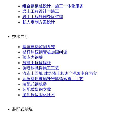
组合钢板桩设计、施工一体化服务
岩土工程设计与施工
岩土工程疑难杂症咨询
私人定制方案设计
技术展厅
基坑自动监测系统
锚杆静压钢管桩加固纠偏
预应力钢桩
混凝土抗拔锚杆
旋喷斜抛撑施工工艺
流态土回填-建筑渣土和废弃泥浆变废为宝
高压旋喷玻璃纤维筋锚索施工工艺
装配式钢栈桥
装配式型钢支撑
淤泥原位固化技术
装配式基坑