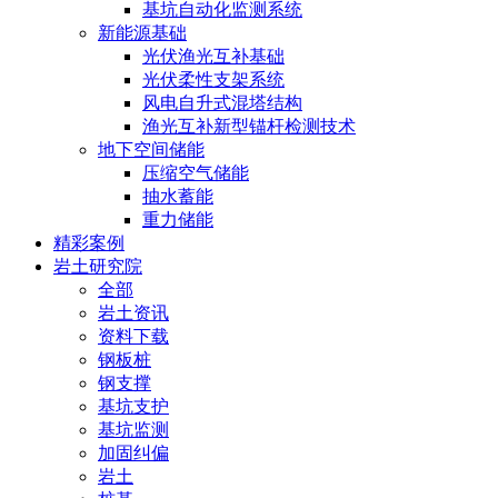
基坑自动化监测系统
新能源基础
光伏渔光互补基础
光伏柔性支架系统
风电自升式混塔结构
渔光互补新型锚杆检测技术
地下空间储能
压缩空气储能
抽水蓄能
重力储能
精彩案例
岩土研究院
全部
岩土资讯
资料下载
钢板桩
钢支撑
基坑支护
基坑监测
加固纠偏
岩土