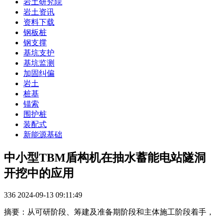
岩土研究院
岩土资讯
资料下载
钢板桩
钢支撑
基坑支护
基坑监测
加固纠偏
岩土
桩基
锚索
围护桩
装配式
新能源基础
中小型TBM盾构机在抽水蓄能电站隧洞
开挖中的应用
336
2024-09-13 09:11:49
摘要：从可研阶段、筹建及准备期阶段和主体施工阶段着手，