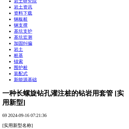
岩土研究院
岩土资讯
资料下载
钢板桩
钢支撑
基坑支护
基坑监测
加固纠偏
岩土
桩基
锚索
围护桩
装配式
新能源基础
一种长螺旋钻孔灌注桩的钻岩用套管 [实
用新型]
69
2024-09-16 07:21:36
[实用新型名称]