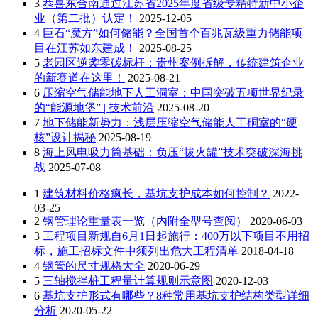
3
恭喜东合南通过江苏省2025年度省级专精特新中小企
业（第二批）认定！
2025-12-05
4
巨石“魔方”如何储能？全国首个百兆瓦级重力储能项
目在江苏如东建成！
2025-08-25
5
老园区逆袭零碳标杆：贵州案例拆解，传统建筑企业
的新赛道在这里！
2025-08-21
6
压缩空气储能地下人工洞室：中国突破五项世界纪录
的“能源地堡” | 技术前沿
2025-08-20
7
地下储能新势力：浅层压缩空气储能人工硐室的“硬
核”设计揭秘
2025-08-19
8
海上风电吸力筒基础：负压“拔火罐”技术突破深海挑
战
2025-07-08
1
建筑材料价格疯长，基坑支护成本如何控制？
2022-
03-25
2
钢管理论重量表一览（内附全型号查阅）
2020-06-03
3
工程项目新规自6月1日起施行：400万以下项目不用招
标，施工招标文件中须列出危大工程清单
2018-04-18
4
钢管的尺寸规格大全
2020-06-29
5
三轴搅拌桩工程量计算规则示意图
2020-12-03
6
基坑支护形式有哪些？8种常用基坑支护结构类型详细
分析
2020-05-22