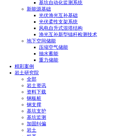
基坑自动化监测系统
新能源基础
光伏渔光互补基础
光伏柔性支架系统
风电自升式混塔结构
渔光互补新型锚杆检测技术
地下空间储能
压缩空气储能
抽水蓄能
重力储能
精彩案例
岩土研究院
全部
岩土资讯
资料下载
钢板桩
钢支撑
基坑支护
基坑监测
加固纠偏
岩土