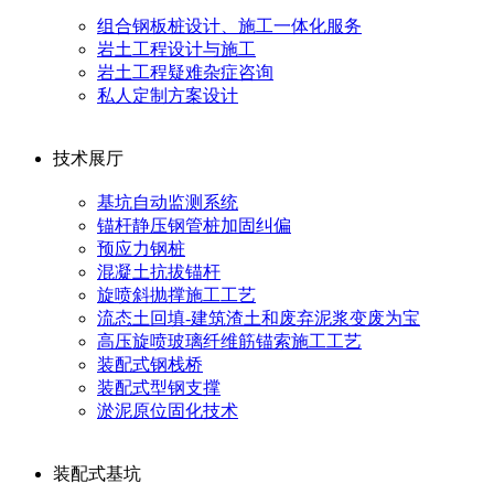
组合钢板桩设计、施工一体化服务
岩土工程设计与施工
岩土工程疑难杂症咨询
私人定制方案设计
技术展厅
基坑自动监测系统
锚杆静压钢管桩加固纠偏
预应力钢桩
混凝土抗拔锚杆
旋喷斜抛撑施工工艺
流态土回填-建筑渣土和废弃泥浆变废为宝
高压旋喷玻璃纤维筋锚索施工工艺
装配式钢栈桥
装配式型钢支撑
淤泥原位固化技术
装配式基坑