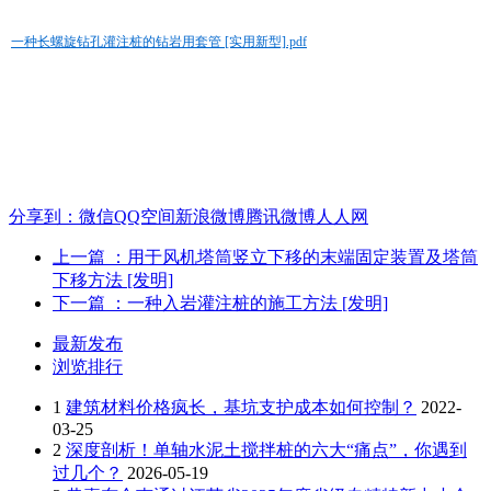
一种长螺旋钻孔灌注桩的钻岩用套管 [实用新型].pdf
分享到：
微信
QQ空间
新浪微博
腾讯微博
人人网
上一篇
：用于风机塔筒竖立下移的末端固定装置及塔筒
下移方法 [发明]
下一篇
：一种入岩灌注桩的施工方法 [发明]
最新发布
浏览排行
1
建筑材料价格疯长，基坑支护成本如何控制？
2022-
03-25
2
深度剖析！单轴水泥土搅拌桩的六大“痛点”，你遇到
过几个？
2026-05-19