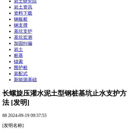
岩土研究院
岩土资讯
资料下载
钢板桩
钢支撑
基坑支护
基坑监测
加固纠偏
岩土
桩基
锚索
围护桩
装配式
新能源基础
长螺旋压灌水泥土型钢桩基坑止水支护方
法 [发明]
88
2024-09-19 09:37:55
[发明名称]