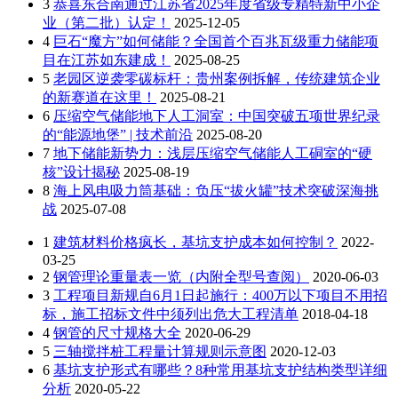
3
恭喜东合南通过江苏省2025年度省级专精特新中小企
业（第二批）认定！
2025-12-05
4
巨石“魔方”如何储能？全国首个百兆瓦级重力储能项
目在江苏如东建成！
2025-08-25
5
老园区逆袭零碳标杆：贵州案例拆解，传统建筑企业
的新赛道在这里！
2025-08-21
6
压缩空气储能地下人工洞室：中国突破五项世界纪录
的“能源地堡” | 技术前沿
2025-08-20
7
地下储能新势力：浅层压缩空气储能人工硐室的“硬
核”设计揭秘
2025-08-19
8
海上风电吸力筒基础：负压“拔火罐”技术突破深海挑
战
2025-07-08
1
建筑材料价格疯长，基坑支护成本如何控制？
2022-
03-25
2
钢管理论重量表一览（内附全型号查阅）
2020-06-03
3
工程项目新规自6月1日起施行：400万以下项目不用招
标，施工招标文件中须列出危大工程清单
2018-04-18
4
钢管的尺寸规格大全
2020-06-29
5
三轴搅拌桩工程量计算规则示意图
2020-12-03
6
基坑支护形式有哪些？8种常用基坑支护结构类型详细
分析
2020-05-22