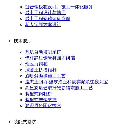
组合钢板桩设计、施工一体化服务
岩土工程设计与施工
岩土工程疑难杂症咨询
私人定制方案设计
技术展厅
基坑自动监测系统
锚杆静压钢管桩加固纠偏
预应力钢桩
混凝土抗拔锚杆
旋喷斜抛撑施工工艺
流态土回填-建筑渣土和废弃泥浆变废为宝
高压旋喷玻璃纤维筋锚索施工工艺
装配式钢栈桥
装配式型钢支撑
淤泥原位固化技术
装配式基坑