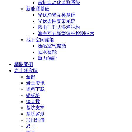
基坑自动化监测系统
新能源基础
光伏渔光互补基础
光伏柔性支架系统
风电自升式混塔结构
渔光互补新型锚杆检测技术
地下空间储能
压缩空气储能
抽水蓄能
重力储能
精彩案例
岩土研究院
全部
岩土资讯
资料下载
钢板桩
钢支撑
基坑支护
基坑监测
加固纠偏
岩土