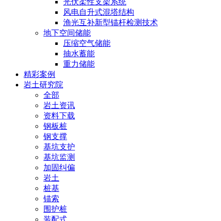
光伏柔性支架系统
风电自升式混塔结构
渔光互补新型锚杆检测技术
地下空间储能
压缩空气储能
抽水蓄能
重力储能
精彩案例
岩土研究院
全部
岩土资讯
资料下载
钢板桩
钢支撑
基坑支护
基坑监测
加固纠偏
岩土
桩基
锚索
围护桩
装配式