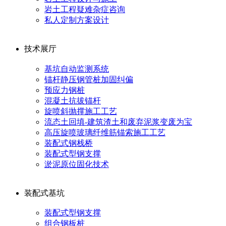
岩土工程疑难杂症咨询
私人定制方案设计
技术展厅
基坑自动监测系统
锚杆静压钢管桩加固纠偏
预应力钢桩
混凝土抗拔锚杆
旋喷斜抛撑施工工艺
流态土回填-建筑渣土和废弃泥浆变废为宝
高压旋喷玻璃纤维筋锚索施工工艺
装配式钢栈桥
装配式型钢支撑
淤泥原位固化技术
装配式基坑
装配式型钢支撑
组合钢板桩