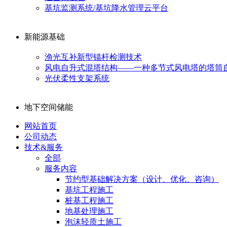
基坑监测系统/基坑降水管理云平台
新能源基础
渔光互补新型锚杆检测技术
风电自升式混塔结构——一种多节式风电塔的塔筒
光伏柔性支架系统
地下空间储能
网站首页
公司动态
技术&服务
全部
服务内容
节约型基础解决方案（设计、优化、咨询）
基坑工程施工
桩基工程施工
地基处理施工
泡沫轻质土施工