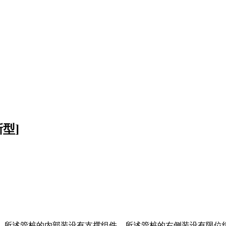
型]
，所述管桩的内部装设有支撑组件，所述管桩的右侧装设有限位