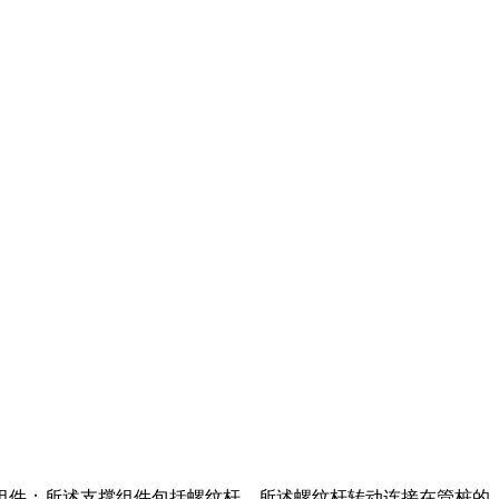
组件；所述支撑组件包括螺纹杆，所述螺纹杆转动连接在管桩的