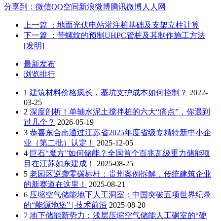
分享到：
微信
QQ空间
新浪微博
腾讯微博
人人网
上一篇
：地面光伏电站灌注桩基础及支架立柱计算
下一篇
：带螺纹的预制UHPC管桩及其制作施工方法
[发明]
最新发布
浏览排行
1
建筑材料价格疯长，基坑支护成本如何控制？
2022-
03-25
2
深度剖析！单轴水泥土搅拌桩的六大“痛点”，你遇到
过几个？
2026-05-19
3
恭喜东合南通过江苏省2025年度省级专精特新中小企
业（第二批）认定！
2025-12-05
4
巨石“魔方”如何储能？全国首个百兆瓦级重力储能项
目在江苏如东建成！
2025-08-25
5
老园区逆袭零碳标杆：贵州案例拆解，传统建筑企业
的新赛道在这里！
2025-08-21
6
压缩空气储能地下人工洞室：中国突破五项世界纪录
的“能源地堡” | 技术前沿
2025-08-20
7
地下储能新势力：浅层压缩空气储能人工硐室的“硬