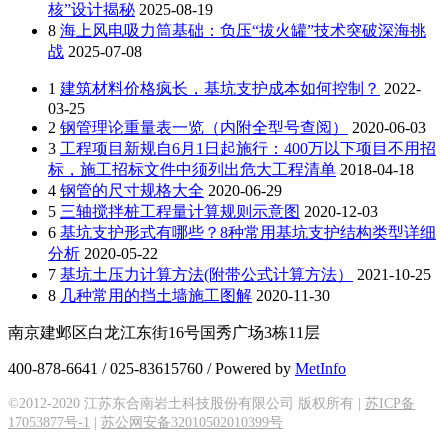
核”设计揭秘
2025-08-19
8
海上风电吸力筒基础：负压“拔火罐”技术突破深海挑
战
2025-07-08
1
建筑材料价格疯长，基坑支护成本如何控制？
2022-
03-25
2
钢管理论重量表一览（内附全型号查阅）
2020-06-03
3
工程项目新规自6月1日起施行：400万以下项目不用招
标，施工招标文件中须列出危大工程清单
2018-04-18
4
钢管的尺寸规格大全
2020-06-29
5
三轴搅拌桩工程量计算规则示意图
2020-12-03
6
基坑支护形式有哪些？8种常用基坑支护结构类型详细
分析
2020-05-22
7
基坑土压力计算方法(附带公式计算方法）
2021-10-25
8
几种常用的挡土墙施工图解
2020-11-30
南京建邺区白龙江东街16号国秀广场3栋11层
400-878-6641 / 025-83615760 / Powered by
MetInfo
©2012-2020 江苏东合南岩土科技股份有限公司 版权所有 |
苏ICP备
17053877号-1
|
苏公网安备32010502010399号