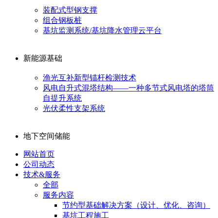
装配式型钢支撑
组合钢板桩
基坑监测系统/基坑降水管理云平台
新能源基础
渔光互补新型锚杆检测技术
风电自升式混塔结构——一种多节式风电塔的塔筒
自提升系统
光伏柔性支架系统
地下空间储能
网站首页
公司动态
技术&服务
全部
服务内容
节约型基础解决方案（设计、优化、咨询）
基坑工程施工