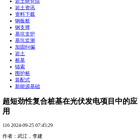
岩土研究院
岩土资讯
资料下载
钢板桩
钢支撑
基坑支护
基坑监测
加固纠偏
岩土
桩基
锚索
围护桩
装配式
新能源基础
超短劲性复合桩基在光伏发电项目中的应
用
116
2024-09-25 07:45:29
作者：武江，李建