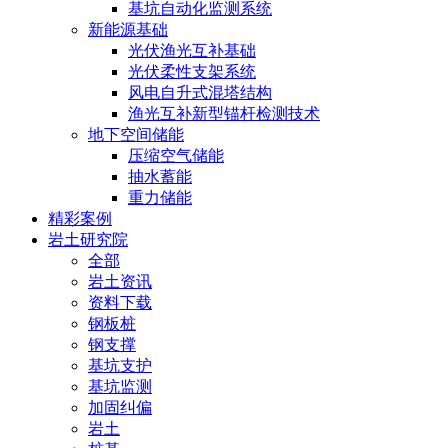
基坑自动化监测系统
新能源基础
光伏渔光互补基础
光伏柔性支架系统
风电自升式混塔结构
渔光互补新型锚杆检测技术
地下空间储能
压缩空气储能
抽水蓄能
重力储能
精彩案例
岩土研究院
全部
岩土资讯
资料下载
钢板桩
钢支撑
基坑支护
基坑监测
加固纠偏
岩土