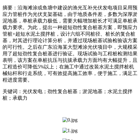
摘要：沿海滩涂或鱼塘中建设的渔光互补光伏发电项目采用预
应力管桩作为光伏支架基础，由于地质条件差，多数为深厚淤
泥地基，单桩承载力极低，需要大幅增加桩长才可满足单桩承
载力要求。为此，提出一种超短劲性复合桩基方案，即预应力
管桩+超短水泥土搅拌桩，设计六组不同桩径、桩长的复合桩
基，对其进行理论计算分析，并通过现场桩基试验检验该方案
的可行性。之后在广东沿海某大型滩涂光伏项目中，大规模采
用了超短劲性复合桩基进行验证。现场试验与工程桩检测结果
表明，该方案在单桩抗压与抗拔承载力方面均有大幅提升，且
工程造价可降低5%以上；在施工中通过改装水泥土搅拌桩机
械钻杆和行走系统，可有效提高施工效率，便于施工，满足工
程进度需要。
关键词：光伏发电；劲性复合桩基；淤泥地基；水泥土搅拌
桩；承载力