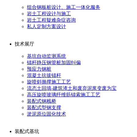
组合钢板桩设计、施工一体化服务
岩土工程设计与施工
岩土工程疑难杂症咨询
私人定制方案设计
技术展厅
基坑自动监测系统
锚杆静压钢管桩加固纠偏
预应力钢桩
混凝土抗拔锚杆
旋喷斜抛撑施工工艺
流态土回填-建筑渣土和废弃泥浆变废为宝
高压旋喷玻璃纤维筋锚索施工工艺
装配式钢栈桥
装配式型钢支撑
淤泥原位固化技术
装配式基坑