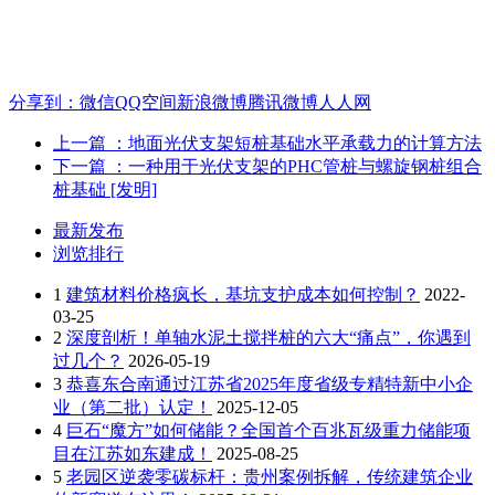
分享到：
微信
QQ空间
新浪微博
腾讯微博
人人网
上一篇
：地面光伏支架短桩基础水平承载力的计算方法
下一篇
：一种用于光伏支架的PHC管桩与螺旋钢桩组合
桩基础 [发明]
最新发布
浏览排行
1
建筑材料价格疯长，基坑支护成本如何控制？
2022-
03-25
2
深度剖析！单轴水泥土搅拌桩的六大“痛点”，你遇到
过几个？
2026-05-19
3
恭喜东合南通过江苏省2025年度省级专精特新中小企
业（第二批）认定！
2025-12-05
4
巨石“魔方”如何储能？全国首个百兆瓦级重力储能项
目在江苏如东建成！
2025-08-25
5
老园区逆袭零碳标杆：贵州案例拆解，传统建筑企业