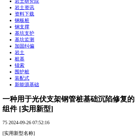
岩土研究院
岩土资讯
资料下载
钢板桩
钢支撑
基坑支护
基坑监测
加固纠偏
岩土
桩基
锚索
围护桩
装配式
新能源基础
一种用于光伏支架钢管桩基础沉陷修复的
组件 [实用新型]
75
2024-09-26 07:52:16
[实用新型名称]