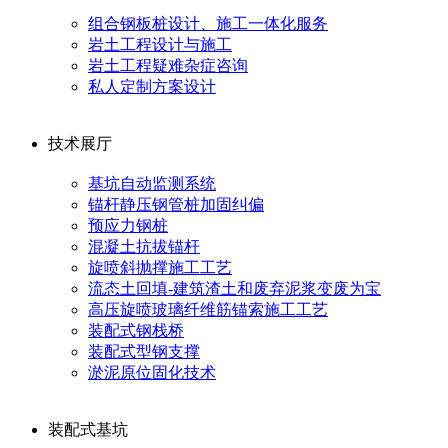
组合钢板桩设计、施工一体化服务
岩土工程设计与施工
岩土工程疑难杂症咨询
私人定制方案设计
技术展厅
基坑自动监测系统
锚杆静压钢管桩加固纠偏
预应力钢桩
混凝土抗拔锚杆
旋喷斜抛撑施工工艺
流态土回填-建筑渣土和废弃泥浆变废为宝
高压旋喷玻璃纤维筋锚索施工工艺
装配式钢栈桥
装配式型钢支撑
淤泥原位固化技术
装配式基坑