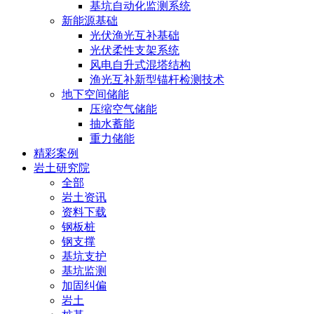
基坑自动化监测系统
新能源基础
光伏渔光互补基础
光伏柔性支架系统
风电自升式混塔结构
渔光互补新型锚杆检测技术
地下空间储能
压缩空气储能
抽水蓄能
重力储能
精彩案例
岩土研究院
全部
岩土资讯
资料下载
钢板桩
钢支撑
基坑支护
基坑监测
加固纠偏
岩土