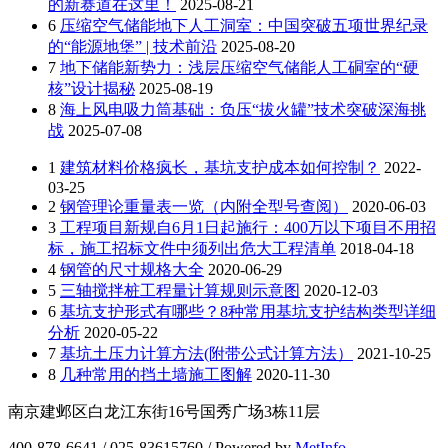
的新赛道在这里！
2025-08-21
6
压缩空气储能地下人工洞室：中国突破五项世界纪录
的“能源地堡” | 技术前沿
2025-08-20
7
地下储能新势力：浅层压缩空气储能人工硐室的“硬
核”设计揭秘
2025-08-19
8
海上风电吸力筒基础：负压“拔火罐”技术突破深海挑
战
2025-07-08
1
建筑材料价格疯长，基坑支护成本如何控制？
2022-
03-25
2
钢管理论重量表一览（内附全型号查阅）
2020-06-03
3
工程项目新规自6月1日起施行：400万以下项目不用招
标，施工招标文件中须列出危大工程清单
2018-04-18
4
钢管的尺寸规格大全
2020-06-29
5
三轴搅拌桩工程量计算规则示意图
2020-12-03
6
基坑支护形式有哪些？8种常用基坑支护结构类型详细
分析
2020-05-22
7
基坑土压力计算方法(附带公式计算方法）
2021-10-25
8
几种常用的挡土墙施工图解
2020-11-30
南京建邺区白龙江东街16号国秀广场3栋11层
400-878-6641 / 025-83615760 / Powered by
MetInfo