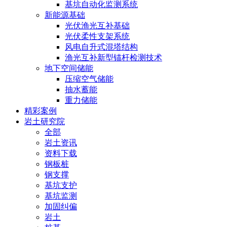
基坑自动化监测系统
新能源基础
光伏渔光互补基础
光伏柔性支架系统
风电自升式混塔结构
渔光互补新型锚杆检测技术
地下空间储能
压缩空气储能
抽水蓄能
重力储能
精彩案例
岩土研究院
全部
岩土资讯
资料下载
钢板桩
钢支撑
基坑支护
基坑监测
加固纠偏
岩土