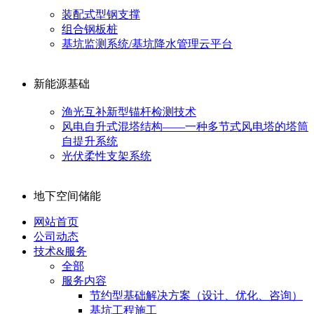
装配式型钢支撑
组合钢板桩
基坑监测系统/基坑降水管理云平台
新能源基础
渔光互补新型锚杆检测技术
风电自升式混塔结构——一种多节式风电塔的塔筒
自提升系统
光伏柔性支架系统
地下空间储能
网站首页
公司动态
技术&服务
全部
服务内容
节约型基础解决方案（设计、优化、咨询）
基坑工程施工