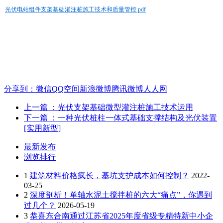
光伏电站组件支架基础灌注桩施工技术和质量管控.pdf
分享到：
微信
QQ空间
新浪微博
腾讯微博
人人网
上一篇
：光伏支架基础微型灌注桩施工技术运用
下一篇
：一种光伏桩柱一体式基础支撑结构及光伏装置
[实用新型]
最新发布
浏览排行
1
建筑材料价格疯长，基坑支护成本如何控制？
2022-
03-25
2
深度剖析！单轴水泥土搅拌桩的六大“痛点”，你遇到
过几个？
2026-05-19
3
恭喜东合南通过江苏省2025年度省级专精特新中小企