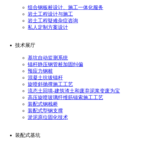
组合钢板桩设计、施工一体化服务
岩土工程设计与施工
岩土工程疑难杂症咨询
私人定制方案设计
技术展厅
基坑自动监测系统
锚杆静压钢管桩加固纠偏
预应力钢桩
混凝土抗拔锚杆
旋喷斜抛撑施工工艺
流态土回填-建筑渣土和废弃泥浆变废为宝
高压旋喷玻璃纤维筋锚索施工工艺
装配式钢栈桥
装配式型钢支撑
淤泥原位固化技术
装配式基坑