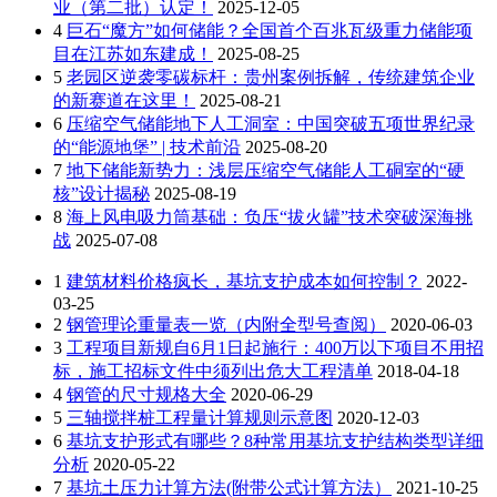
业（第二批）认定！
2025-12-05
4
巨石“魔方”如何储能？全国首个百兆瓦级重力储能项
目在江苏如东建成！
2025-08-25
5
老园区逆袭零碳标杆：贵州案例拆解，传统建筑企业
的新赛道在这里！
2025-08-21
6
压缩空气储能地下人工洞室：中国突破五项世界纪录
的“能源地堡” | 技术前沿
2025-08-20
7
地下储能新势力：浅层压缩空气储能人工硐室的“硬
核”设计揭秘
2025-08-19
8
海上风电吸力筒基础：负压“拔火罐”技术突破深海挑
战
2025-07-08
1
建筑材料价格疯长，基坑支护成本如何控制？
2022-
03-25
2
钢管理论重量表一览（内附全型号查阅）
2020-06-03
3
工程项目新规自6月1日起施行：400万以下项目不用招
标，施工招标文件中须列出危大工程清单
2018-04-18
4
钢管的尺寸规格大全
2020-06-29
5
三轴搅拌桩工程量计算规则示意图
2020-12-03
6
基坑支护形式有哪些？8种常用基坑支护结构类型详细
分析
2020-05-22
7
基坑土压力计算方法(附带公式计算方法）
2021-10-25