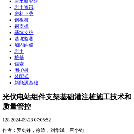
岩土研究院
岩土资讯
资料下载
钢板桩
钢支撑
基坑支护
基坑监测
加固纠偏
岩土
桩基
锚索
围护桩
装配式
新能源基础
光伏电站组件支架基础灌注桩施工技术和
质量管控
128
2024-09-28 07:05:52
作者：罗剑锋，徐涛，刘华斌，唐小钧