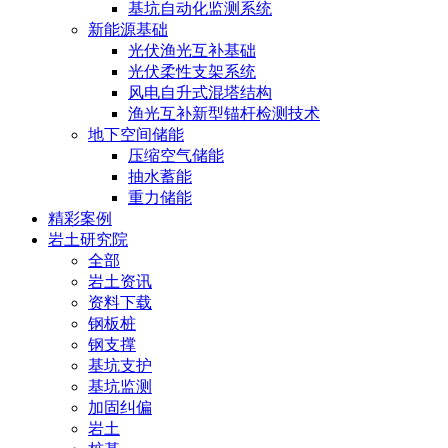
基坑自动化监测系统
新能源基础
光伏渔光互补基础
光伏柔性支架系统
风电自升式混塔结构
渔光互补新型锚杆检测技术
地下空间储能
压缩空气储能
抽水蓄能
重力储能
精彩案例
岩土研究院
全部
岩土资讯
资料下载
钢板桩
钢支撑
基坑支护
基坑监测
加固纠偏
岩土