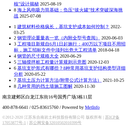
核”设计揭秘
2025-08-19
8
海上风电吸力筒基础：负压“拔火罐”技术突破深海挑
战
2025-07-08
1
建筑材料价格疯长，基坑支护成本如何控制？
2022-
03-25
2
钢管理论重量表一览（内附全型号查阅）
2020-06-03
3
工程项目新规自6月1日起施行：400万以下项目不用招
标，施工招标文件中须列出危大工程清单
2018-04-18
4
钢管的尺寸规格大全
2020-06-29
5
三轴搅拌桩工程量计算规则示意图
2020-12-03
6
基坑支护形式有哪些？8种常用基坑支护结构类型详细
分析
2020-05-22
7
基坑土压力计算方法(附带公式计算方法）
2021-10-25
8
几种常用的挡土墙施工图解
2020-11-30
南京建邺区白龙江东街16号国秀广场3栋11层
400-878-6641 / 025-83615760 / Powered by
MetInfo
©2012-2020 江苏东合南岩土科技股份有限公司 版权所有 |
苏ICP备
17053877号-1
|
苏公网安备32010502010399号