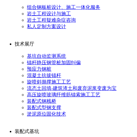
组合钢板桩设计、施工一体化服务
岩土工程设计与施工
岩土工程疑难杂症咨询
私人定制方案设计
技术展厅
基坑自动监测系统
锚杆静压钢管桩加固纠偏
预应力钢桩
混凝土抗拔锚杆
旋喷斜抛撑施工工艺
流态土回填-建筑渣土和废弃泥浆变废为宝
高压旋喷玻璃纤维筋锚索施工工艺
装配式钢栈桥
装配式型钢支撑
淤泥原位固化技术
装配式基坑