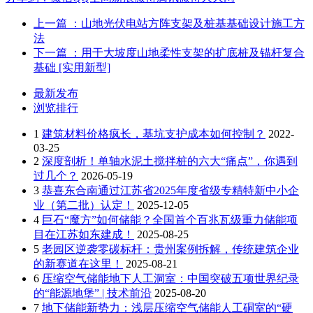
上一篇
：山地光伏电站方阵支架及桩基基础设计施工方
法
下一篇
：用于大坡度山地柔性支架的扩底桩及锚杆复合
基础 [实用新型]
最新发布
浏览排行
1
建筑材料价格疯长，基坑支护成本如何控制？
2022-
03-25
2
深度剖析！单轴水泥土搅拌桩的六大“痛点”，你遇到
过几个？
2026-05-19
3
恭喜东合南通过江苏省2025年度省级专精特新中小企
业（第二批）认定！
2025-12-05
4
巨石“魔方”如何储能？全国首个百兆瓦级重力储能项
目在江苏如东建成！
2025-08-25
5
老园区逆袭零碳标杆：贵州案例拆解，传统建筑企业
的新赛道在这里！
2025-08-21
6
压缩空气储能地下人工洞室：中国突破五项世界纪录
的“能源地堡” | 技术前沿
2025-08-20
7
地下储能新势力：浅层压缩空气储能人工硐室的“硬