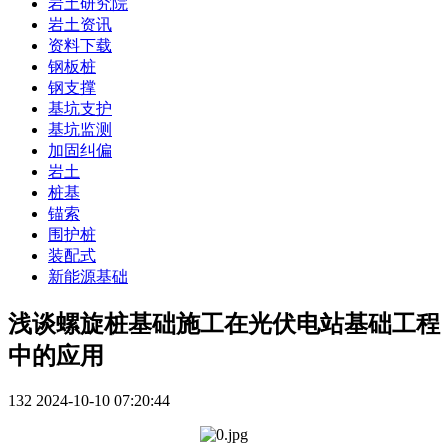
岩土研究院
岩土资讯
资料下载
钢板桩
钢支撑
基坑支护
基坑监测
加固纠偏
岩土
桩基
锚索
围护桩
装配式
新能源基础
浅谈螺旋桩基础施工在光伏电站基础工程
中的应用
132
2024-10-10 07:20:44