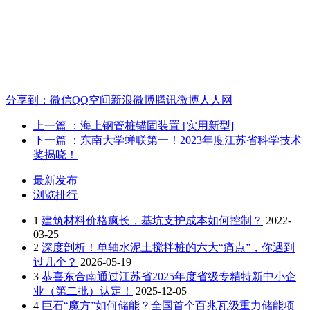
分享到：
微信
QQ空间
新浪微博
腾讯微博
人人网
上一篇
：海上钢管桩锚固装置 [实用新型]
下一篇
：东南大学蝉联第一！2023年度江苏省科学技术
奖揭晓！
最新发布
浏览排行
1
建筑材料价格疯长，基坑支护成本如何控制？
2022-
03-25
2
深度剖析！单轴水泥土搅拌桩的六大“痛点”，你遇到
过几个？
2026-05-19
3
恭喜东合南通过江苏省2025年度省级专精特新中小企
业（第二批）认定！
2025-12-05
4
巨石“魔方”如何储能？全国首个百兆瓦级重力储能项