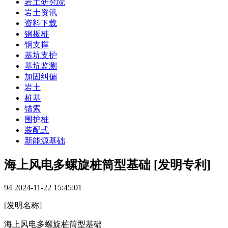
岩土研究院
岩土资讯
资料下载
钢板桩
钢支撑
基坑支护
基坑监测
加固纠偏
岩土
桩基
锚索
围护桩
装配式
新能源基础
海上风电多螺旋桩筒型基础 [发明专利]
94
2024-11-22 15:45:01
[发明名称]
海上风电多螺旋桩筒型基础