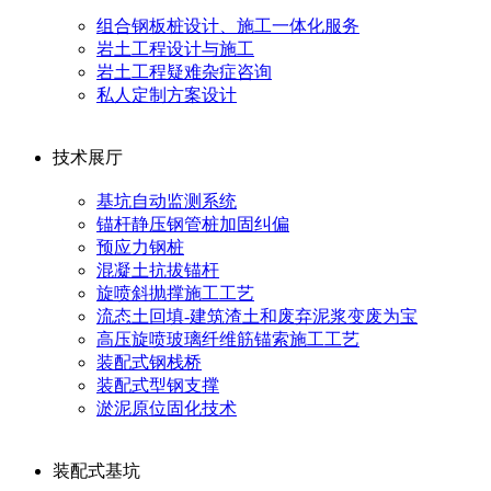
组合钢板桩设计、施工一体化服务
岩土工程设计与施工
岩土工程疑难杂症咨询
私人定制方案设计
技术展厅
基坑自动监测系统
锚杆静压钢管桩加固纠偏
预应力钢桩
混凝土抗拔锚杆
旋喷斜抛撑施工工艺
流态土回填-建筑渣土和废弃泥浆变废为宝
高压旋喷玻璃纤维筋锚索施工工艺
装配式钢栈桥
装配式型钢支撑
淤泥原位固化技术
装配式基坑