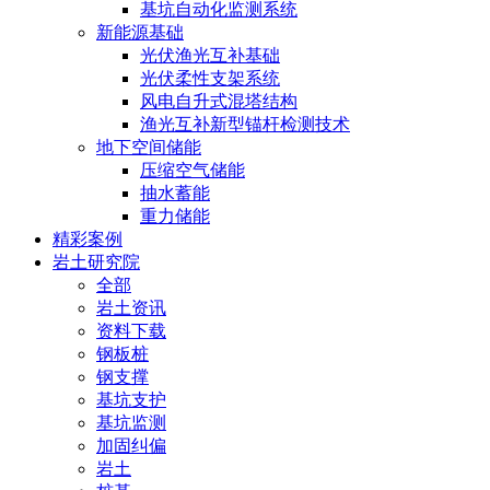
基坑自动化监测系统
新能源基础
光伏渔光互补基础
光伏柔性支架系统
风电自升式混塔结构
渔光互补新型锚杆检测技术
地下空间储能
压缩空气储能
抽水蓄能
重力储能
精彩案例
岩土研究院
全部
岩土资讯
资料下载
钢板桩
钢支撑
基坑支护
基坑监测
加固纠偏
岩土