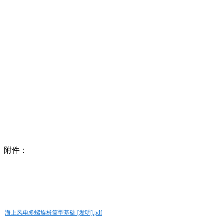
附件：
海上风电多螺旋桩筒型基础 [发明].pdf