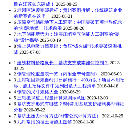
目在江苏如东建成！
2025-08-25
5
老园区逆袭零碳标杆：贵州案例拆解，传统建筑企业
的新赛道在这里！
2025-08-21
6
压缩空气储能地下人工洞室：中国突破五项世界纪录
的“能源地堡” | 技术前沿
2025-08-20
7
地下储能新势力：浅层压缩空气储能人工硐室的“硬
核”设计揭秘
2025-08-19
8
海上风电吸力筒基础：负压“拔火罐”技术突破深海挑
战
2025-07-08
1
建筑材料价格疯长，基坑支护成本如何控制？
2022-
03-25
2
钢管理论重量表一览（内附全型号查阅）
2020-06-03
3
工程项目新规自6月1日起施行：400万以下项目不用招
标，施工招标文件中须列出危大工程清单
2018-04-18
4
钢管的尺寸规格大全
2020-06-29
5
三轴搅拌桩工程量计算规则示意图
2020-12-03
6
基坑支护形式有哪些？8种常用基坑支护结构类型详细
分析
2020-05-22
7
基坑土压力计算方法(附带公式计算方法）
2021-10-25
8
几种常用的挡土墙施工图解
2020-11-30