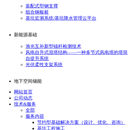
装配式型钢支撑
组合钢板桩
基坑监测系统/基坑降水管理云平台
新能源基础
渔光互补新型锚杆检测技术
风电自升式混塔结构——一种多节式风电塔的塔筒
自提升系统
光伏柔性支架系统
地下空间储能
网站首页
公司动态
技术&服务
全部
服务内容
节约型基础解决方案（设计、优化、咨询）
基坑工程施工