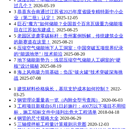
过几个？
2026-05-19
3
恭喜东合南通过江苏省2025年度省级专精特新中小企
业（第二批）认定！
2025-12-05
4
巨石“魔方”如何储能？全国首个百兆瓦级重力储能项
目在江苏如东建成！
2025-08-25
5
老园区逆袭零碳标杆：贵州案例拆解，传统建筑企业
的新赛道在这里！
2025-08-21
6
压缩空气储能地下人工洞室：中国突破五项世界纪录
的“能源地堡” | 技术前沿
2025-08-20
7
地下储能新势力：浅层压缩空气储能人工硐室的“硬
核”设计揭秘
2025-08-19
8
海上风电吸力筒基础：负压“拔火罐”技术突破深海挑
战
2025-07-08
1
建筑材料价格疯长，基坑支护成本如何控制？
2022-
03-25
2
钢管理论重量表一览（内附全型号查阅）
2020-06-03
3
工程项目新规自6月1日起施行：400万以下项目不用招
标，施工招标文件中须列出危大工程清单
2018-04-18
4
钢管的尺寸规格大全
2020-06-29
5
三轴搅拌桩工程量计算规则示意图
2020-12-03