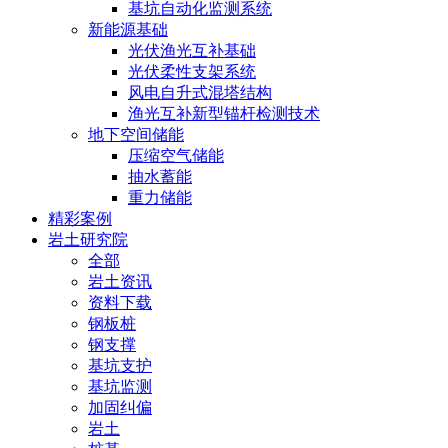
基坑自动化监测系统
新能源基础
光伏渔光互补基础
光伏柔性支架系统
风电自升式混塔结构
渔光互补新型锚杆检测技术
地下空间储能
压缩空气储能
抽水蓄能
重力储能
精彩案例
岩土研究院
全部
岩土资讯
资料下载
钢板桩
钢支撑
基坑支护
基坑监测
加固纠偏
岩土