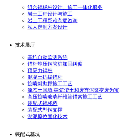
组合钢板桩设计、施工一体化服务
岩土工程设计与施工
岩土工程疑难杂症咨询
私人定制方案设计
技术展厅
基坑自动监测系统
锚杆静压钢管桩加固纠偏
预应力钢桩
混凝土抗拔锚杆
旋喷斜抛撑施工工艺
流态土回填-建筑渣土和废弃泥浆变废为宝
高压旋喷玻璃纤维筋锚索施工工艺
装配式钢栈桥
装配式型钢支撑
淤泥原位固化技术
装配式基坑