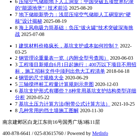
6
压缩空气储能地下人工洞室：中国突破五项世界纪录
的“能源地堡” | 技术前沿
2025-08-20
7
地下储能新势力：浅层压缩空气储能人工硐室的“硬
核”设计揭秘
2025-08-19
8
海上风电吸力筒基础：负压“拔火罐”技术突破深海挑
战
2025-07-08
1
建筑材料价格疯长，基坑支护成本如何控制？
2022-
03-25
2
钢管理论重量表一览（内附全型号查阅）
2020-06-03
3
工程项目新规自6月1日起施行：400万以下项目不用招
标，施工招标文件中须列出危大工程清单
2018-04-18
4
钢管的尺寸规格大全
2020-06-29
5
三轴搅拌桩工程量计算规则示意图
2020-12-03
6
基坑支护形式有哪些？8种常用基坑支护结构类型详细
分析
2020-05-22
7
基坑土压力计算方法(附带公式计算方法）
2021-10-25
8
几种常用的挡土墙施工图解
2020-11-30
南京建邺区白龙江东街16号国秀广场3栋11层
400-878-6641 / 025-83615760 / Powered by
MetInfo