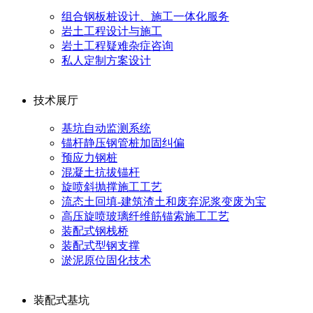
组合钢板桩设计、施工一体化服务
岩土工程设计与施工
岩土工程疑难杂症咨询
私人定制方案设计
技术展厅
基坑自动监测系统
锚杆静压钢管桩加固纠偏
预应力钢桩
混凝土抗拔锚杆
旋喷斜抛撑施工工艺
流态土回填-建筑渣土和废弃泥浆变废为宝
高压旋喷玻璃纤维筋锚索施工工艺
装配式钢栈桥
装配式型钢支撑
淤泥原位固化技术
装配式基坑