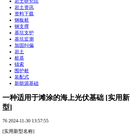
岩土研究院
岩土资讯
资料下载
钢板桩
钢支撑
基坑支护
基坑监测
加固纠偏
岩土
桩基
锚索
围护桩
装配式
新能源基础
一种适用于滩涂的海上光伏基础 [实用新
型]
76
2024-11-30 13:57:55
[实用新型名称]