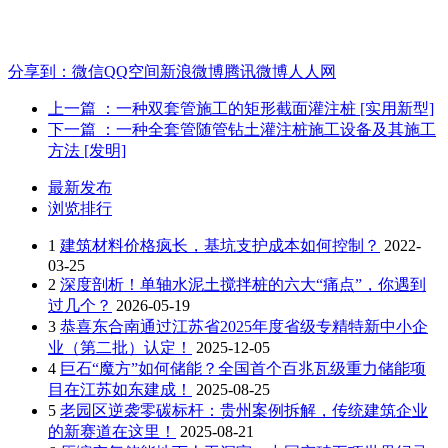
分享到：
微信
QQ空间
新浪微博
腾讯微博
人人网
上一篇
：一种双套管施工的矩形截面灌注桩 [实用新型]
下一篇
：一种全套管随管钻土灌注桩施工设备及其施工
方法 [发明]
最新发布
浏览排行
1
建筑材料价格疯长，基坑支护成本如何控制？
2022-
03-25
2
深度剖析！单轴水泥土搅拌桩的六大“痛点”，你遇到
过几个？
2026-05-19
3
恭喜东合南通过江苏省2025年度省级专精特新中小企
业（第二批）认定！
2025-12-05
4
巨石“魔方”如何储能？全国首个百兆瓦级重力储能项
目在江苏如东建成！
2025-08-25
5
老园区逆袭零碳标杆：贵州案例拆解，传统建筑企业
的新赛道在这里！
2025-08-21