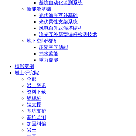
基坑自动化监测系统
新能源基础
光伏渔光互补基础
光伏柔性支架系统
风电自升式混塔结构
渔光互补新型锚杆检测技术
地下空间储能
压缩空气储能
抽水蓄能
重力储能
精彩案例
岩土研究院
全部
岩土资讯
资料下载
钢板桩
钢支撑
基坑支护
基坑监测
加固纠偏
岩土