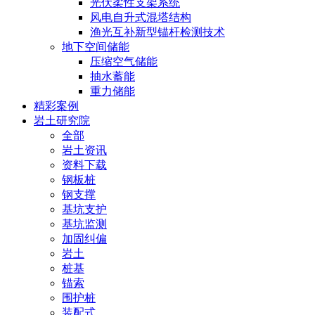
光伏柔性支架系统
风电自升式混塔结构
渔光互补新型锚杆检测技术
地下空间储能
压缩空气储能
抽水蓄能
重力储能
精彩案例
岩土研究院
全部
岩土资讯
资料下载
钢板桩
钢支撑
基坑支护
基坑监测
加固纠偏
岩土
桩基
锚索
围护桩
装配式