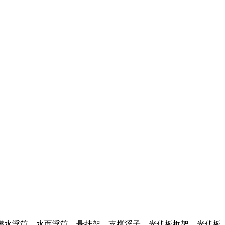
潜水浮筒，水面浮筒，悬挂架，支撑浮子，光伏板框架，光伏板