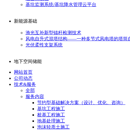
基坑监测系统/基坑降水管理云平台
新能源基础
渔光互补新型锚杆检测技术
风电自升式混塔结构——一种多节式风电塔的塔筒
光伏柔性支架系统
地下空间储能
网站首页
公司动态
技术&服务
全部
服务内容
节约型基础解决方案（设计、优化、咨询）
基坑工程施工
桩基工程施工
地基处理施工
泡沫轻质土施工