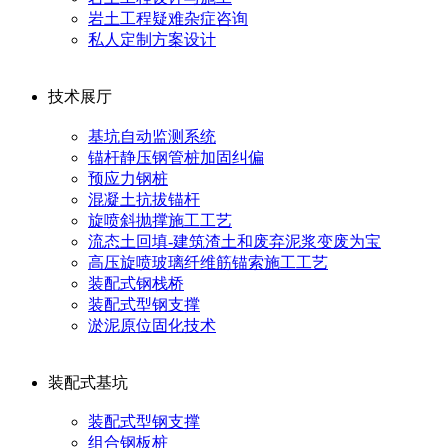
岩土工程疑难杂症咨询
私人定制方案设计
技术展厅
基坑自动监测系统
锚杆静压钢管桩加固纠偏
预应力钢桩
混凝土抗拔锚杆
旋喷斜抛撑施工工艺
流态土回填-建筑渣土和废弃泥浆变废为宝
高压旋喷玻璃纤维筋锚索施工工艺
装配式钢栈桥
装配式型钢支撑
淤泥原位固化技术
装配式基坑
装配式型钢支撑
组合钢板桩