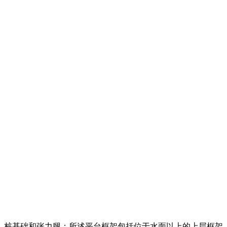
，桩基础和张力腿；所述平台框架包括位于水面以上的上层框架