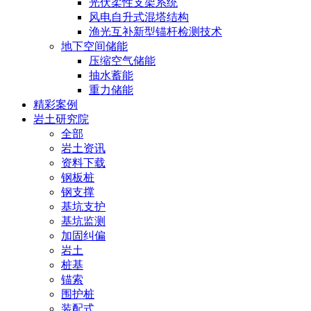
光伏柔性支架系统
风电自升式混塔结构
渔光互补新型锚杆检测技术
地下空间储能
压缩空气储能
抽水蓄能
重力储能
精彩案例
岩土研究院
全部
岩土资讯
资料下载
钢板桩
钢支撑
基坑支护
基坑监测
加固纠偏
岩土
桩基
锚索
围护桩
装配式