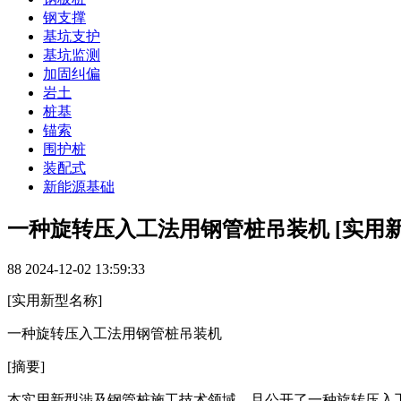
钢支撑
基坑支护
基坑监测
加固纠偏
岩土
桩基
锚索
围护桩
装配式
新能源基础
一种旋转压入工法用钢管桩吊装机 [实用新
88
2024-12-02 13:59:33
[实用新型名称]
一种旋转压入工法用钢管桩吊装机
[摘要]
本实用新型涉及钢管桩施工技术领域，且公开了一种旋转压入