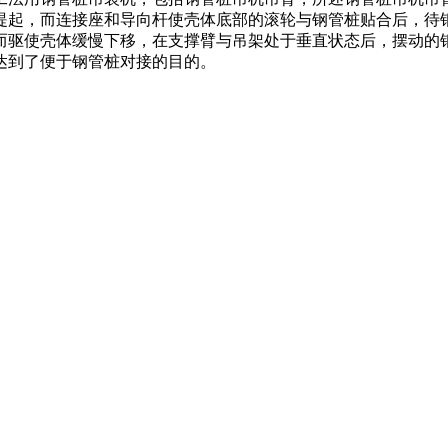
提起，而连接座和导向杆使壳体底部的滚轮与钢管桩贴合后，待
而驱使壳体缓慢下移，在支撑臂与吊架处于垂直状态后，摆动的
达到了便于钢管桩对接的目的。