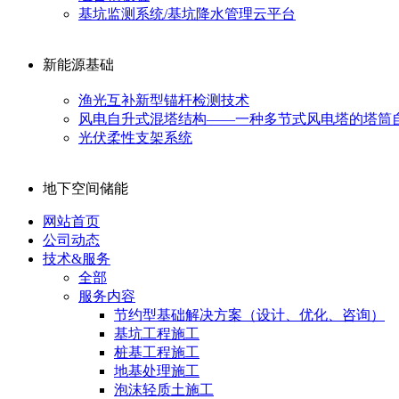
基坑监测系统/基坑降水管理云平台
新能源基础
渔光互补新型锚杆检测技术
风电自升式混塔结构——一种多节式风电塔的塔筒
光伏柔性支架系统
地下空间储能
网站首页
公司动态
技术&服务
全部
服务内容
节约型基础解决方案（设计、优化、咨询）
基坑工程施工
桩基工程施工
地基处理施工
泡沫轻质土施工