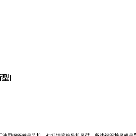
型]
工法用钢管桩吊装机，包括钢管桩吊机吊臂，所述钢管桩吊机吊