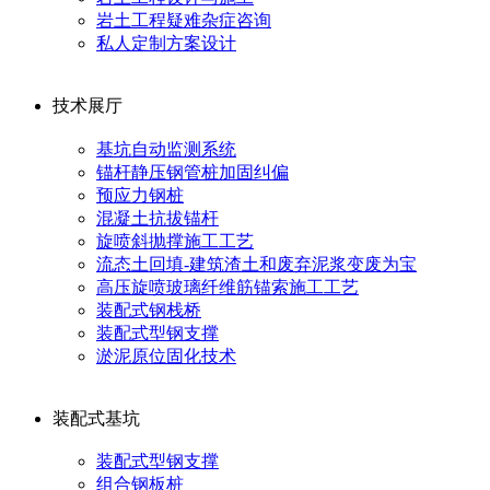
岩土工程疑难杂症咨询
私人定制方案设计
技术展厅
基坑自动监测系统
锚杆静压钢管桩加固纠偏
预应力钢桩
混凝土抗拔锚杆
旋喷斜抛撑施工工艺
流态土回填-建筑渣土和废弃泥浆变废为宝
高压旋喷玻璃纤维筋锚索施工工艺
装配式钢栈桥
装配式型钢支撑
淤泥原位固化技术
装配式基坑
装配式型钢支撑
组合钢板桩