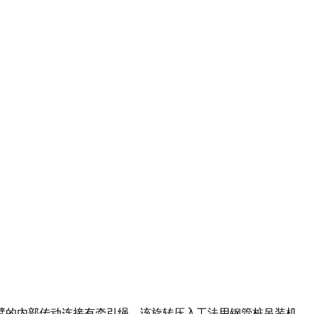
臂的内部传动连接有牵引绳。该旋转压入工法用钢管桩吊装机，